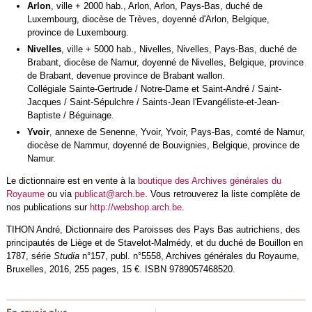
Arlon
, ville + 2000 hab., Arlon, Arlon, Pays-Bas, duché de
Luxembourg, diocèse de Trèves, doyenné d'Arlon, Belgique,
province de Luxembourg.
Nivelles
, ville + 5000 hab., Nivelles, Nivelles, Pays-Bas, duché de
Brabant, diocèse de Namur, doyenné de Nivelles, Belgique, province
de Brabant, devenue province de Brabant wallon.
Collégiale Sainte-Gertrude / Notre-Dame et Saint-André / Saint-
Jacques / Saint-Sépulchre / Saints-Jean l'Evangéliste-et-Jean-
Baptiste / Béguinage.
Yvoir
, annexe de Senenne, Yvoir, Yvoir, Pays-Bas, comté de Namur,
diocèse de Nammur, doyenné de Bouvignies, Belgique, province de
Namur.
Le dictionnaire est en vente à la
boutique des Archives générales du
Royaume
ou via
publicat@arch.be
. Vous retrouverez la liste complète de
nos publications sur
http://webshop.arch.be
.
TIHON André,
Dictionnaire des Paroisses des Pays Bas autrichiens, des
principautés de Liège et de Stavelot-Malmédy, et du duché de Bouillon en
1787,
série
Studia
n°157, publ. n°5558, Archives générales du Royaume,
Bruxelles, 2016, 255 pages, 15 €. ISBN 9789057468520.