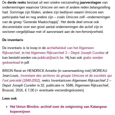
De
derde reeks
bestaat uit een unieke verzameling
jaarverslagen
van
ondernemingen waarvoor Umicore om een of andere reden belangstelling
had. Sommige zijn filialen, andere zijn bedrijven waarin Umicore een
participatie had en nog andere zijn – zoals Umicore zelf –ondernemingen
van de groep “Generale Maatschappij”. Het derde deel omvat ook
documentatie over een groot aantal ondernemingen die actief zijn in
sectoren vergelijkbaar met of aanverwant aan de non-ferronijverheid.
De inventaris
De inventaris is te koop in de
archiefwinkel van het Algemeen
Rijksarchief
, in
het Algemeen Rijksarchief 2 – Depot Joseph Cuvelier
of
kan besteld worden via
publicat@arch.be
. Hij kan ook
gratis worden
gedownload
in pdf.
BRION René en HENDRICK Annette (in samenwerking met) MOREAU
Jean-Louis,
Inventaire des archives du groupe Umicore et de sociétés qui
l’ont précédé (1848-2002)
,
reeks
Inventarissen Algemeen Rijksarchief 2 –
Depot Joseph Cuvelier
nr.32, publicatie nr. 5586, Algemeen Rijksarchief,
Brussel, 2016, € 7,00 (+ eventuele verzendingskosten).
Lees ook
Het Union Minière- archief over de ontginning van Katangese
kopermijnen