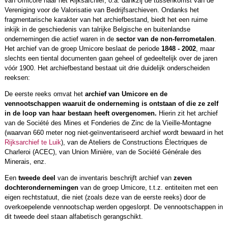
van Umicore naar het Rijksarchief, o.a. dankzij de tussenkomst van de
Vereniging voor de Valorisatie van Bedrijfsarchieven. Ondanks het
fragmentarische karakter van het archiefbestand, biedt het een ruime
inkijk in de geschiedenis van talrijke Belgische en buitenlandse
ondernemingen die actief waren in de
sector van de non-ferrometalen
.
Het archief van de groep Umicore beslaat de periode
1848 - 2002
, maar
slechts een tiental documenten gaan geheel of gedeeltelijk over de jaren
vóór 1900. Het archiefbestand bestaat uit drie duidelijk onderscheiden
reeksen:
De eerste reeks omvat het
archief van Umicore en de
vennootschappen waaruit de onderneming is ontstaan of die ze zelf
in de loop van haar bestaan heeft overgenomen.
Hierin zit het archief
van de Société des Mines et Fonderies de Zinc de la Vieille-Montagne
(waarvan 660 meter nog niet-geïnventariseerd archief wordt bewaard in het
Rijksarchief te Luik
), van de Ateliers de Constructions Électriques de
Charleroi (ACEC), van Union Minière, van de Société Générale des
Minerais, enz.
Een
tweede deel
van de inventaris beschrijft archief van
zeven
dochterondernemingen
van de groep Umicore, t.t.z. entiteiten met een
eigen rechtstatuut, die niet (zoals deze van de eerste reeks) door de
overkoepelende vennootschap werden opgeslorpt. De vennootschappen in
dit tweede deel staan alfabetisch gerangschikt.