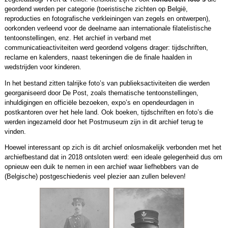
geordend werden per categorie (toeristische zichten op België,
reproducties en fotografische verkleiningen van zegels en ontwerpen),
oorkonden verleend voor de deelname aan internationale filatelistische
tentoonstellingen, enz. Het archief in verband met
communicatieactiviteiten werd geordend volgens drager: tijdschriften,
reclame en kalenders, naast tekeningen die de finale haalden in
wedstrijden voor kinderen.
In het bestand zitten talrijke foto’s van publieksactiviteiten die werden
georganiseerd door De Post, zoals thematische tentoonstellingen,
inhuldigingen en officiële bezoeken, expo’s en opendeurdagen in
postkantoren over het hele land. Ook boeken, tijdschriften en foto’s die
werden ingezameld door het Postmuseum zijn in dit archief terug te
vinden.
Hoewel interessant op zich is dit archief onlosmakelijk verbonden met het
archiefbestand dat in 2018 ontsloten werd: een ideale gelegenheid dus om
opnieuw een duik te nemen in een archief waar liefhebbers van de
(Belgische) postgeschiedenis veel plezier aan zullen beleven!