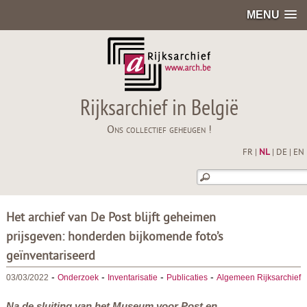
MENU
Rijksarchief in België
Ons collectief geheugen !
FR
|
NL
|
DE
|
EN
Het archief van De Post blijft geheimen
prijsgeven: honderden bijkomende foto’s
geïnventariseerd
-
-
-
-
03/03/2022
Onderzoek
Inventarisatie
Publicaties
Algemeen Rijksarchief
Na de sluiting van het
Museum
voor
Post en