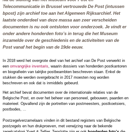
Telecommunicatie
in Brussel vertrouwde De Post (intussen
bpost) zijn archief toe aan het Algemeen Rijksarchief. Het
laatste onderdeel van deze massa aan zeer verscheiden
documenten is nu ook ontsloten voor onderzoek. Je vindt er
onder andere honderden foto’s in terug die het Museum
inzamelde over de geschiedenis en de activiteiten van de
Post vanaf het begin van de 19de eeuw.
In 2018 werd het overgrote deel van het archief van De Post verwerkt in
een
omvangrijke inventaris
, waarin dossiers van honderden postkantoren
en biografieën van talrijke postbeambten beschreven staan. Enkel de
stukken die werden overgebracht in 2017 moesten nog worden
beschreven en ook dat is inmiddels gebeurd.
Het archief bevat documenten over de internationale relaties van de
Belgische Post, en over het beheer van personeel, gebouwen, paarden en
materieel. Opvallend zijn de portretten van postmeesters, postkoetsiers,
postbodes, ...
Postzegelverzamelaars vinden in dit bestand registers van Belgische
postzegels en hun drukproeven, met verwijzing naar de bekende
zegelcatalogi Yvert & Tellier. Tenslotte zijn er ook
honderden foto’s
die