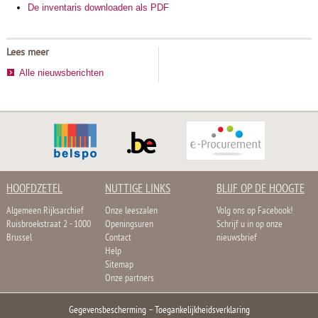
De inventaris downloaden als PDF
Lees meer
Alle nieuwsberichten
HOOFDZETEL
NUTTIGE LINKS
BLIJF OP DE HOOGTE
Algemeen Rijksarchief
Onze leeszalen
Volg ons op Facebook!
Ruisbroekstraat 2 - 1000
Openingsuren
Schrijf u in op onze
Brussel
Contact
nieuwsbrief
Help
Sitemap
Onze partners
Gegevensbescherming
–
Toegankelijkheidsverklaring