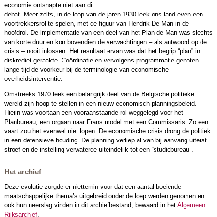
economie ontsnapte niet aan dit
debat. Meer zelfs, in de loop van de jaren 1930 leek ons land even een
voortrekkersrol te spelen, met de figuur van Hendrik De Man in de
hoofdrol. De implementatie van een deel van het Plan de Man was slechts
van korte duur en kon bovendien de verwachtingen – als antwoord op de
crisis – nooit inlossen. Het resultaat ervan was dat het begrip “plan” in
diskrediet geraakte. Coördinatie en vervolgens programmatie genoten
lange tijd de voorkeur bij de terminologie van economische
overheidsinterventie.
Omstreeks 1970 leek een belangrijk deel van de Belgische politieke
wereld zijn hoop te stellen in een nieuw econo­misch planningsbeleid.
Hierin was voortaan een vooraan­staande rol weggelegd voor het
Planbureau, een orgaan naar Frans model met een Commissaris. Zo een
vaart zou het evenwel niet lopen. De economische crisis drong de politiek
in een defensieve houding. De planning verliep al van bij aanvang uiterst
stroef en de instelling verwaterde uiteindelijk tot een “studie­bureau”.
Het archief
Deze evolutie zorgde er niettemin voor dat een aantal boeiende
maatschappelijke thema’s uitgebreid onder de loep werden genomen en
ook hun neerslag vinden in dit archiefbestand, bewaard in het
Algemeen
Rijksarchief
.