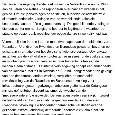
De Belgische regering diende jaarlijks aan de Volkenbond – en na 1945
aan de Verenigde Naties – te rapporteren over haar activiteiten in het
gebied. Om die jaarverslagen op te stellen, bundelde de administratie
allerhande periodieke verslagen van de verschillende koloniale
bestuursniveaus tot één algemeen verslag. Die gepubliceerde verslagen
dienden echter om het Belgische bestuur te legitimeren, waardoor de
situatie op papier vaak rooskleuriger oogde dan ze in werkelijkheid was.
Voornamelijk de interne jaar- en maandverslagen van de residenties van
Ruanda en Urundi en de Rwandese en Burundese gewesten bevatten een
schat aan informatie over het Belgische koloniale bestuur. Ook private
instanties als de katholieke en protestantse missies, onderzoeksstations
en mijnbedrijven brachten verslag uit over hun activiteiten aan de
koloniale administratie. Die interne verslaggeving schept een ander beeld
van de koloniale realiteit in Rwanda en Burundi: hongersnoden ten gevolge
van een desastreus landbouwbeleid, verplichte en onbetaalde
tewerkstelling van de Rwandese en Burundese bevolking voor
infrastructuurprojecten, gedwongen arbeidsmigratie naar de Katangese
mijnen, geïnstitutionaliseerd racisme, de kwestie van de
‘metissenkinderen’, enzoverder. De verslagen bieden een inkijk in zowel
de leefwereld van kolonialen als de gekoloniseerde Burundese en
Rwandese bevolking. De honderden thematische verslagen over de
gezondheidszorg, landbouw, demografie, economie en lokale politiek
openen heel wat mogelijkheden voor onderzoek.