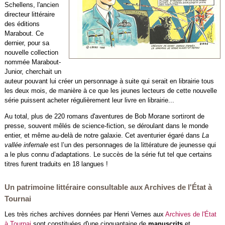
Schellens, l'ancien
directeur littéraire
des éditions
Marabout. Ce
dernier, pour sa
nouvelle collection
nommée Marabout-
Junior, cherchait un
auteur pouvant lui créer un personnage à suite qui serait en librairie tous
les deux mois, de manière à ce que les jeunes lecteurs de cette nouvelle
série puissent acheter régulièrement leur livre en librairie...
Au total, plus de 220 romans d'aventures de Bob Morane sortiront de
presse, souvent mêlés de science-fiction, se déroulant dans le monde
entier, et même au-delà de notre galaxie. Cet aventurier égaré dans
La
vallée infernale
est l’un des personnages de la littérature de jeunesse qui
a le plus connu d’adaptations. Le succès de la série fut tel que certains
titres furent traduits en 18 langues !
Un patrimoine littéraire consultable aux Archives de l'État à
Tournai
Les très riches archives données par Henri Vernes aux
Archives de l'État
à Tournai
sont constituées d'une cinquantaine de
manuscrits
et