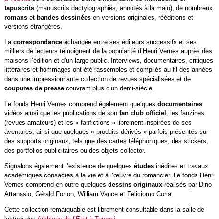
tapuscrits
(manuscrits dactylographiés, annotés à la main), de nombreux
romans
et
bandes dessinées
en versions originales, rééditions et
versions étrangères.
La
correspondance
échangée entre ses éditeurs successifs et ses
milliers de lecteurs témoignent de la popularité d’Henri Vernes auprès des
maisons l’édition et d’un large public. Interviews, documentaires, critiques
littéraires et hommages ont été rassemblés et compilés au fil des années
dans une impressionnante collection de revues spécialisées et de
coupures de presse
couvrant plus d’un demi-siècle.
Le fonds Henri Vernes comprend également quelques
documentaires
vidéos ainsi que les publications de son
fan club officiel
, les fanzines
(revues amateurs) et les « fanfictions » librement inspirées de ses
aventures, ainsi que quelques « produits dérivés » parfois présentés sur
des supports originaux, tels que des cartes téléphoniques, des stickers,
des portfolios publicitaires ou des objets collector.
Signalons également l’existence de quelques
études
inédites et travaux
académiques consacrés à la vie et à l’œuvre du romancier. Le fonds Henri
Vernes comprend en outre quelques
dessins originaux
réalisés par Dino
Attanasio, Gérald Forton, William Vance et Feliciomo Coria.
Cette collection remarquable est librement consultable dans la salle de
lecture des
Archives de l’État à Tournai
.