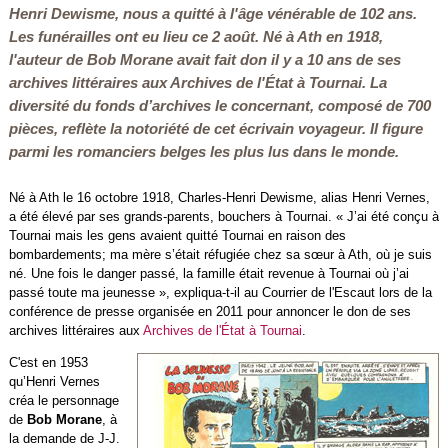
Henri Dewisme, nous a quitté à l'âge vénérable de 102 ans.
Les funérailles ont eu lieu ce 2 août. Né à Ath en 1918,
l'auteur de Bob Morane avait fait don il y a 10 ans de ses
archives littéraires aux Archives de l'État à Tournai. La
diversité du fonds d’archives le concernant, composé de 700
pièces, reflète la notoriété de cet écrivain voyageur. Il figure
parmi les romanciers belges les plus lus dans le monde.
Né à Ath le 16 octobre 1918, Charles-Henri Dewisme, alias Henri Vernes,
a été élevé par ses grands-parents, bouchers à Tournai. « J’ai été conçu à
Tournai mais les gens avaient quitté Tournai en raison des
bombardements; ma mère s’était réfugiée chez sa sœur à Ath, où je suis
né. Une fois le danger passé, la famille était revenue à Tournai où j’ai
passé toute ma jeunesse », expliqua-t-il au Courrier de l'Escaut lors de la
conférence de presse organisée en 2011 pour annoncer le don de ses
archives littéraires aux
Archives de l'État à Tournai
.
C'est en 1953
qu’Henri Vernes
créa le personnage
de
Bob Morane
, à
la demande de J-J.