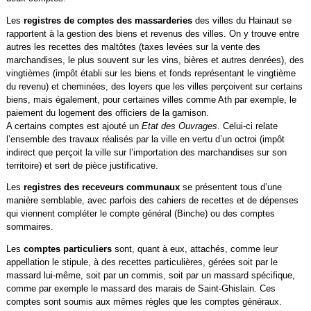
Les
registres de comptes des massarderies
des villes du Hainaut se
rapportent à la gestion des biens et revenus des villes. On y trouve entre
autres les recettes des maltôtes (taxes levées sur la vente des
marchandises, le plus souvent sur les vins, bières et autres denrées), des
vingtièmes (impôt établi sur les biens et fonds représentant le vingtième
du revenu) et cheminées, des loyers que les villes perçoivent sur certains
biens, mais également, pour certaines villes comme Ath par exemple, le
paiement du logement des officiers de la garnison.
A certains comptes est ajouté un
Etat des Ouvrages
. Celui-ci relate
l’ensemble des travaux réalisés par la ville en vertu d’un octroi (impôt
indirect que perçoit la ville sur l’importation des marchandises sur son
territoire) et sert de pièce justificative.
Les
registres des receveurs communaux
se présentent tous d’une
manière semblable, avec parfois des cahiers de recettes et de dépenses
qui viennent compléter le compte général (Binche) ou des comptes
sommaires.
Les
comptes particuliers
sont, quant à eux, attachés, comme leur
appellation le stipule, à des recettes particulières, gérées soit par le
massard lui-même, soit par un commis, soit par un massard spécifique,
comme par exemple le massard des marais de Saint-Ghislain. Ces
comptes sont soumis aux mêmes règles que les comptes généraux.