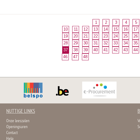
1
2
3
4
5
10
11
12
13
14
15
16
17
19
20
21
22
23
24
25
26
28
29
30
31
32
33
34
35
37
38
39
40
41
42
43
44
46
47
48
NUTTIGE LINKS
B
Onze leeszalen
V
Openingsuren
S
Contact
Help