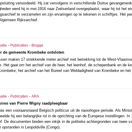
psluiting veroordeeld. Hij zat vervolgens in verschillende Duitse gevangenen
den werd hij in mei 1916 naar Zwitserland overgeplaatst, waar hij tot het ein
ogsarchief te verzamelen en zijn ervaringen op te tekenen in schriftjes. Het p
 Algemeen Rijksarchief.
-
-
satie
Publicaties
Brugge
ver de gemeente Krombeke ontsloten
issen maken 17 strekkende meter archief met betrekking tot de West-Vlaams
ge. Het gaat om het archief van de heer, het leenhof, de schepenbank en de k
rombeke; het archief van het Bureel van Weldadigheid van Krombeke en het
-
-
satie
Publicaties
ARA
res van Pierre Wigny raadpleegbaar
as een vooraanstaand Belgisch politicus uit de naoorlogse periode. Als Minis
elde hij een belangrijke rol in de oprichting van de Europese instellingen. In
f. De documenten bieden een inkijk in de politieke achtergronden van twee va
 opstanden in Leopoldville (Congo).