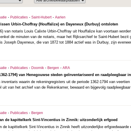
-
-
-
satie
Publicaties
Saint-Hubert
Aarlen
rissen Urbin-Choffray (Houffalize) en Dayeneux (Durbuy) ontsloten
6) van notaris Louis Calixte Urbin-Choffray uit Houffalize kan voortaan worden
enkel de minuten van de notaris, maar het Rijksarchief te Saint-Hubert bezit 
uis Joseph Dayeneux, die van 1872 tot 1884 actief was in Durbuy, zijn evenee
-
-
-
-
satie
Publicaties
Doornik
Bergen
ARA
1362-1794) van Henegouwse steden geïnventariseerd en raadpleegbaar in
inventaris waarin de rekeningregisters uit de periode 1362-1794 van veert
l uit van het archief van de Rekenkamer, bewaard en bijgevolg raadpleegbaar 
-
-
satie
Publicaties
Bergen
n de kapittelkerk Sint-Vincentius in Zinnik: uitzonderlijk erfgoed
 de kapittelkerk Sint-Vincentius in Zinnik heeft uitzonderlijke erfgoedwaarde