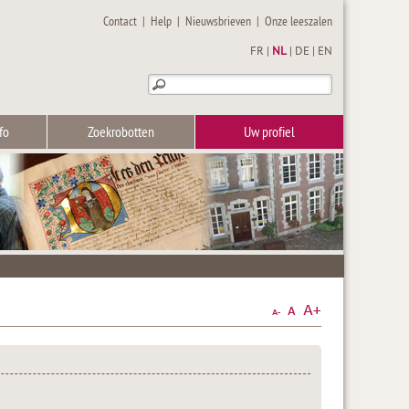
Contact
|
Help
|
Nieuwsbrieven
|
Onze leeszalen
FR
|
NL
|
DE
|
EN
fo
Zoekrobotten
Uw profiel