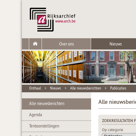
Over ons
Nieuws
Onthaal
>
Nieuws
>
Alle nieuwsberichten
>
Publicaties
Alle nieuwsberi
Alle nieuwsberichten
Agenda
ZOEKRESULTATEN F
Tentoonstellingen
Op categorie