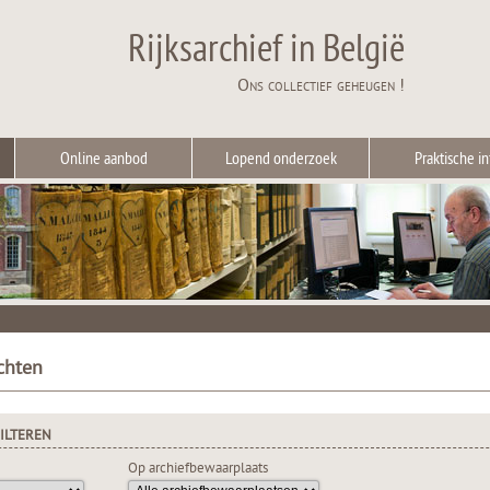
Rijksarchief in België
Ons collectief geheugen !
Online aanbod
Lopend onderzoek
Praktische in
chten
ILTEREN
Op archiefbewaarplaats