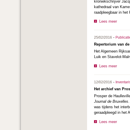
kroniekschrijver Jac
kathedraal van Kamer
raadpleegbaar in het 
Lees meer
-
25/02/2016
Publicati
Repertorium van de
Het Algemeen Rijksar
Luik en Stavelot-Mal
Lees meer
-
12/02/2016
Inventari
Het archief van Pros
Prosper de Haullevill
Journal de Bruxelles
.
was tijdens het inter
geraadpleegd in het A
Lees meer