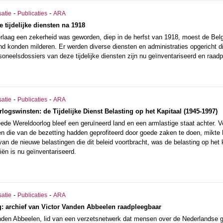
-
-
satie
Publicaties
ARA
 tijdelijke diensten na 1918
rlaag een zekerheid was geworden, diep in de herfst van 1918, moest de Bel
nd konden milderen. Er werden diverse diensten en administraties opgericht 
oneelsdossiers van deze tijdelijke diensten zijn nu geïnventariseerd en raadp
-
-
satie
Publicaties
ARA
logswinsten: de Tijdelijke Dienst Belasting op het Kapitaal (1945-1997)
de Wereldoorlog bleef een geruïneerd land en een armlastige staat achter. Vo
nen die van de bezetting hadden geprofiteerd door goede zaken te doen, mikte
an de nieuwe belastingen die dit beleid voortbracht, was de belasting op het k
iën is nu geïnventariseerd.
-
-
satie
Publicaties
ARA
: archief van Victor Vanden Abbeelen raadpleegbaar
nden Abbeelen, lid van een verzetsnetwerk dat mensen over de Nederlandse gr