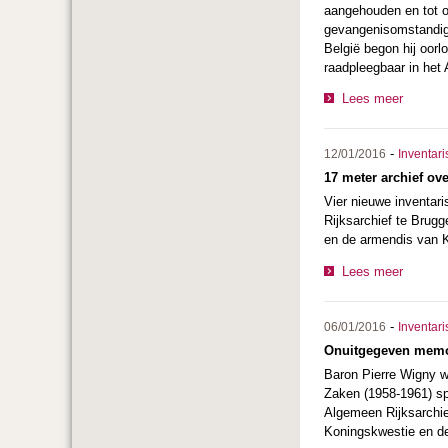
aangehouden en tot o
gevangenisomstandighe
België begon hij oorl
raadpleegbaar in het
Lees meer
-
12/01/2016
Inventari
17 meter archief o
Vier nieuwe inventar
Rijksarchief te Brug
en de armendis van K
Lees meer
-
06/01/2016
Inventari
Onuitgegeven memoi
Baron Pierre Wigny w
Zaken (1958-1961) spe
Algemeen Rijksarchie
Koningskwestie en de