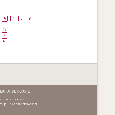
6
7
8
9
18
27
36
45
LIJF OP DE HOOGTE
olg ons op Facebook!
chrijf u in op onze nieuwsbrief