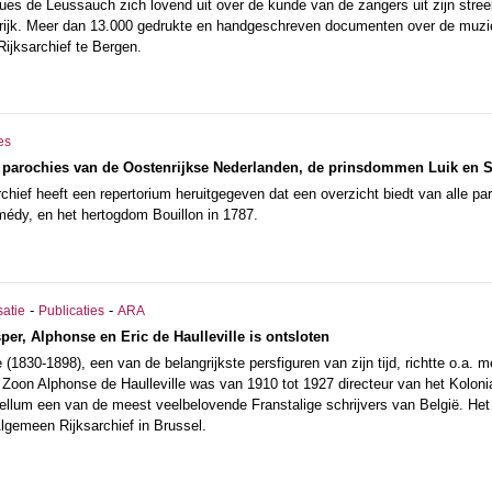
ques de Leussauch zich lovend uit over de kunde van de zangers uit zijn str
ijk. Meer dan 13.000 gedrukte en handgeschreven documenten over de muzie
Rijksarchief te Bergen.
es
 parochies van de Oostenrijkse Nederlanden, de prinsdommen Luik en S
chief heeft een repertorium heruitgegeven dat een overzicht biedt van alle 
médy, en het hertogdom Bouillon in 1787.
-
-
satie
Publicaties
ARA
per, Alphonse en Eric de Haulleville is ontsloten
e (1830-1898), een van de belangrijkste persfiguren van zijn tijd, richtte o.a.
 Zoon Alphonse de Haulleville was van 1910 tot 1927 directeur van het Koloni
bellum een van de meest veelbelovende Franstalige schrijvers van België. Het 
lgemeen Rijksarchief in Brussel.