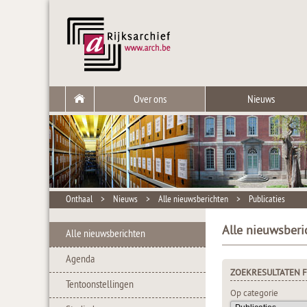
Over ons
Nieuws
Onthaal
>
Nieuws
>
Alle nieuwsberichten
>
Publicaties
Alle nieuwsberi
Alle nieuwsberichten
Agenda
ZOEKRESULTATEN F
Tentoonstellingen
Op categorie