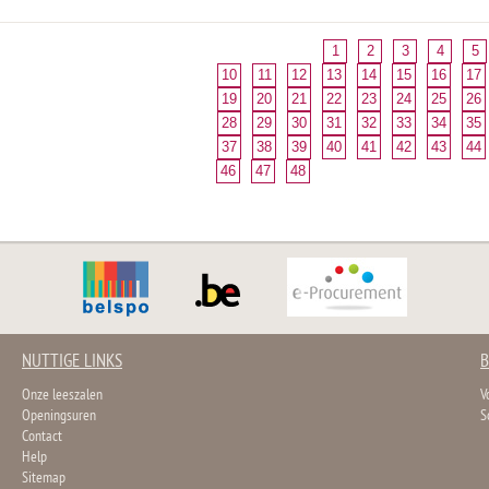
1
2
3
4
5
10
11
12
13
14
15
16
17
19
20
21
22
23
24
25
26
28
29
30
31
32
33
34
35
37
38
39
40
41
42
43
44
46
47
48
NUTTIGE LINKS
B
Onze leeszalen
V
Openingsuren
S
Contact
Help
Sitemap