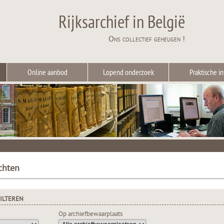
Rijksarchief in België
Ons collectief geheugen !
Online aanbod
Lopend onderzoek
Praktische in
chten
ILTEREN
Op archiefbewaarplaats