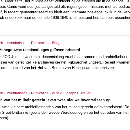
s. Meer zelfs, het huidige debat verbleekt bij de stappen die in de periode 1
ouis Camu werd destijds aangesteld als regeringscommissaris met als opdracht
, is recent geïnventariseerd en biedt een uitermate boeiende inkijk in de wer
isch onderzoek naar de periode 1936-1940 is dit bestand hoe dan ook essentiee
-
-
-
ek
Inventarisatie
Publicaties
Bergen
 Henegouwse rechtscolleges geïnventariseerd
de FOD Justitie werken al decennialang vruchtbaar samen rond archiefbeheer.
ssen van gerechtelijke archieven die het Rijksarchief uitgeeft. Recent kwamen
et ambtsgebied van het Hof van Beroep van Henegouwen beschrijven.
-
-
-
ek
Inventarisatie
Publicaties
ARA 2 - Joseph Cuvelier
n van het militair gerecht levert twee nieuwe inventarissen op
s twee kleinere archiefbestanden van het militair gerecht geïnventariseerd. D
n Groot-Brittannië tijdens de Tweede Wereldoorlog en op het optreden van het mil
orea).