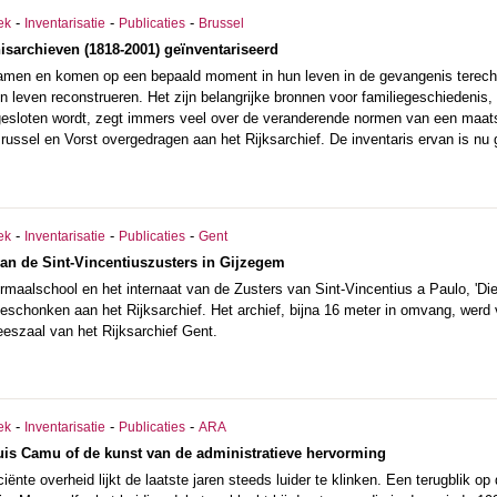
-
-
-
ek
Inventarisatie
Publicaties
Brussel
sarchieven (1818-2001) geïnventariseerd
men en komen op een bepaald moment in hun leven in de gevangenis terech
n leven reconstrueren. Het zijn belangrijke bronnen voor familiegeschiedenis
sloten wordt, zegt immers veel over de veranderende normen van een maats
ussel en Vorst overgedragen aan het Rijksarchief. De inventaris ervan is nu 
-
-
-
ek
Inventarisatie
Publicaties
Gent
an de Sint-Vincentiuszusters in Gijzegem
ormaalschool en het internaat van de Zusters van Sint-Vincentius a Paulo, '
eschonken aan het Rijksarchief. Het archief, bijna 16 meter in omvang, werd 
eeszaal van het Rijksarchief Gent.
-
-
-
ek
Inventarisatie
Publicaties
ARA
uis Camu of de kunst van de administratieve hervorming
iënte overheid lijkt de laatste jaren steeds luider te klinken. Een terugblik o