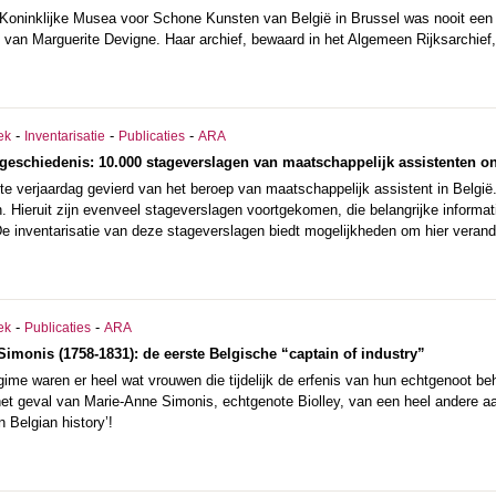
Koninklijke Musea voor Schone Kunsten van België in Brussel was nooit een s
 van Marguerite Devigne. Haar archief, bewaard in het Algemeen Rijksarchief,
-
-
-
ek
Inventarisatie
Publicaties
ARA
geschiedenis: 10.000 stageverslagen van maatschappelijk assistenten on
te verjaardag gevierd van het beroep van maatschappelijk assistent in Belgi
 Hieruit zijn evenveel stageverslagen voortgekomen, die belangrijke informat
e inventarisatie van deze stageverslagen biedt mogelijkheden om hier verande
-
-
ek
Publicaties
ARA
Simonis (1758-1831): de eerste Belgische “captain of industry”
égime waren er heel wat vrouwen die tijdelijk de erfenis van hun echtgenoot 
et geval van Marie-Anne Simonis, echtgenote Biolley, van een heel andere aa
n Belgian history’!