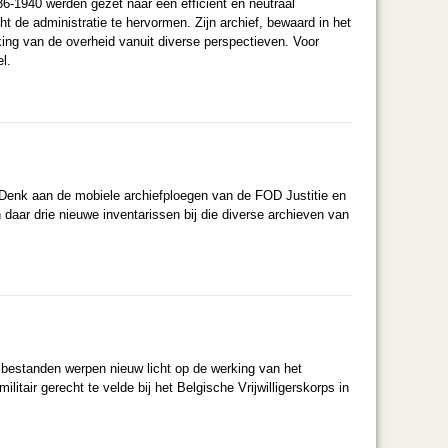
936-1940 werden gezet naar een efficiënt en neutraal
 de administratie te hervormen. Zijn archief, bewaard in het
king van de overheid vanuit diverse perspectieven. Voor
l.
 Denk aan de mobiele archiefploegen van de FOD Justitie en
 daar drie nieuwe inventarissen bij die diverse archieven van
e bestanden werpen nieuw licht op de werking van het
itair gerecht te velde bij het Belgische Vrijwilligerskorps in