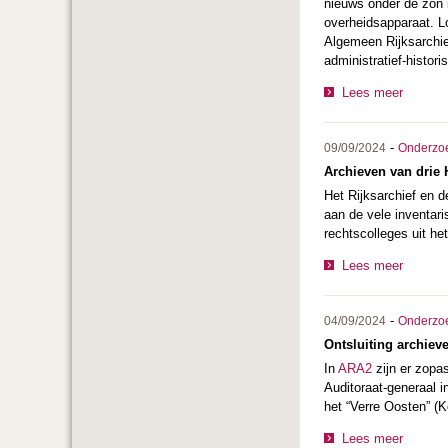
nieuws onder de zon i
overheidsapparaat. L
Algemeen Rijksarchief
administratief-histor
Lees meer
-
09/09/2024
Onderzo
Archieven van drie
Het Rijksarchief en 
aan de vele inventari
rechtscolleges uit h
Lees meer
-
04/09/2024
Onderzo
Ontsluiting archieve
In
ARA2
zijn er zopa
Auditoraat-generaal i
het “Verre Oosten” (K
Lees meer