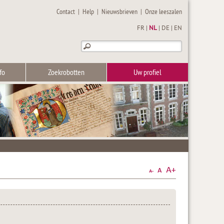
Contact
|
Help
|
Nieuwsbrieven
|
Onze leeszalen
FR
|
NL
|
DE
|
EN
fo
Zoekrobotten
Uw profiel