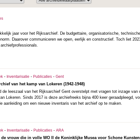
es
lijk jaar voor het Rijksarchief. De budgettaire, organisatorische, technisc
 enorm. Daarover communiceren we open, eerlijk en constructief. Toch liet 20
archiefprofessionals.
-
-
-
ek
Inventarisatie
Publicaties
Gent
archief van het kamp van Lokeren (1942-1948)
d de leeszaal van het Rijksarchief Gent overstelpt met vragen tot inzage van
an Lokeren. Sinds 2017 is deze archiefreeks bijna 400 keer geraadpleegd, voo
de aanleiding om een nieuwe inventaris van het archief op te maken.
-
-
-
ek
Inventarisatie
Publicaties
ARA
 de vrouw die in volle WO II de Koninklijke Musea voor Schone Kunsten