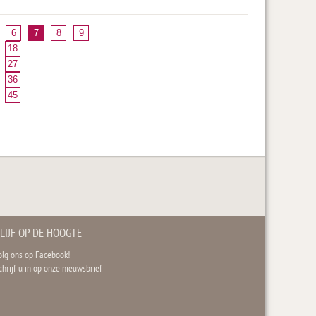
6
7
8
9
18
27
36
45
LIJF OP DE HOOGTE
olg ons op Facebook!
chrijf u in op onze nieuwsbrief