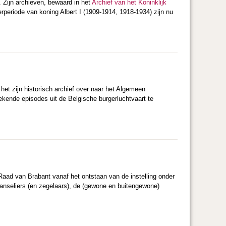
 Zijn archieven, bewaard in het
Archief van het Koninklijk
erperiode van koning Albert I (1909-1914, 1918-1934)
zijn nu
het zijn historisch archief over naar het Algemeen
kende episodes uit de Belgische burgerluchtvaart te
Raad van Brabant vanaf het ontstaan van de instelling onder
kanseliers (en zegelaars), de (gewone en buitengewone)