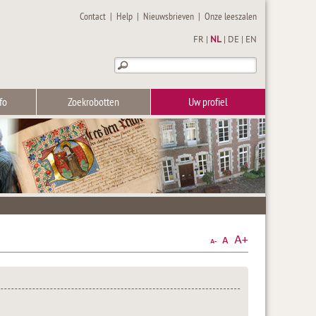
Contact
|
Help
|
Nieuwsbrieven
|
Onze leeszalen
FR
|
NL
|
DE
|
EN
fo
Zoekrobotten
Uw profiel