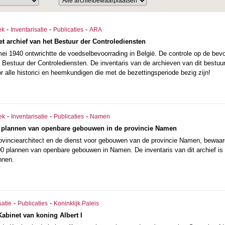
-
-
-
ek
Inventarisatie
Publicaties
ARA
et archief van het Bestuur der Controlediensten
mei 1940 ontwrichtte de voedselbevoorrading in België. De controle op de bev
Bestuur der Controlediensten. De inventaris van de archieven van dit bestuu
r alle historici en heemkundigen die met de bezettingsperiode bezig zijn!
-
-
-
ek
Inventarisatie
Publicaties
Namen
0 plannen van openbare gebouwen in de provincie Namen
rovinciearchitect en de dienst voor gebouwen van de provincie Namen, bewaar
00 plannen van openbare gebouwen in Namen. De inventaris van dit archief is
nnen.
-
-
satie
Publicaties
Koninklijk Paleis
Kabinet van koning Albert I