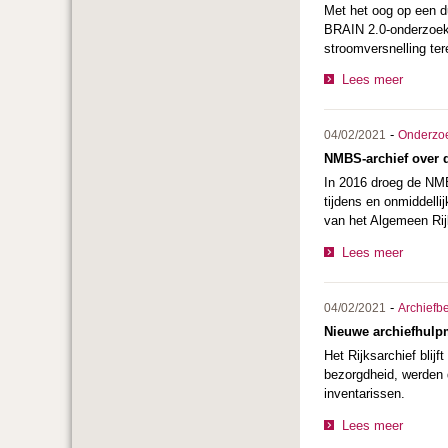
Met het oog op een d
BRAIN 2.0-onderzoek
stroomversnelling ter
Lees meer
-
04/02/2021
Onderzo
NMBS-archief over 
In 2016 droeg de NMB
tijdens en onmiddelli
van het Algemeen Rij
Lees meer
-
04/02/2021
Archiefb
Nieuwe archiefhulpm
Het Rijksarchief blij
bezorgdheid, werden d
inventarissen.
Lees meer