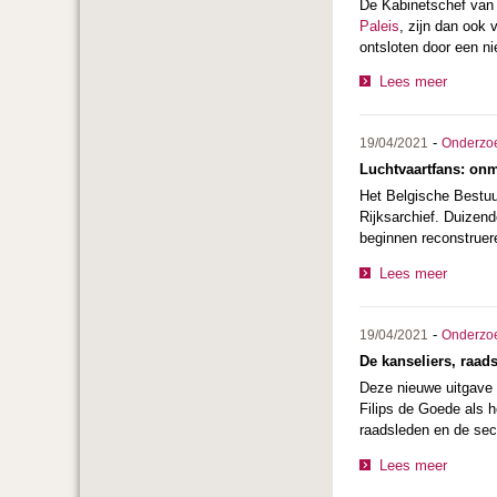
De Kabinetschef van 
Paleis
, zijn dan ook 
ontsloten door een ni
Lees meer
-
19/04/2021
Onderzo
Luchtvaartfans: onm
Het Belgische Bestuur
Rijksarchief. Duizen
beginnen reconstruer
Lees meer
-
19/04/2021
Onderzo
De kanseliers, raad
Deze nieuwe uitgave
Filips de Goede als 
raadsleden en de sec
Lees meer