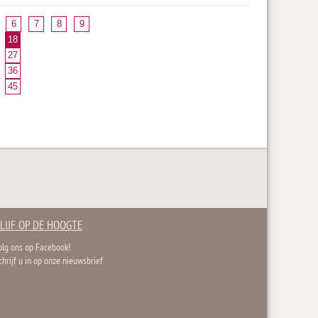
6
7
8
9
18
27
36
45
LIJF OP DE HOOGTE
olg ons op Facebook!
chrijf u in op onze nieuwsbrief