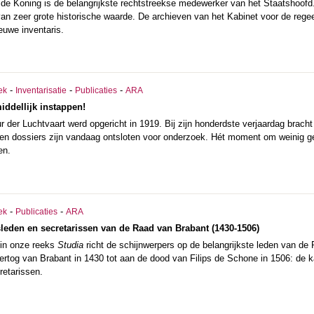
de Koning is de belangrijkste rechtstreekse medewerker van het Staatshoofd.
van zeer grote historische waarde. De archieven van het Kabinet voor de rege
euwe inventaris.
-
-
-
ek
Inventarisatie
Publicaties
ARA
iddellijk instappen!
 der Luchtvaart werd opgericht in 1919. Bij zijn honderdste verjaardag bracht 
den dossiers zijn vandaag ontsloten voor onderzoek. Hét moment om weinig ge
en.
-
-
ek
Publicaties
ARA
sleden en secretarissen van de Raad van Brabant (1430-1506)
 in onze reeks
Studia
richt de schijnwerpers op de belangrijkste leden van de 
hertog van Brabant in 1430 tot aan de dood van Filips de Schone in 1506: de 
retarissen.