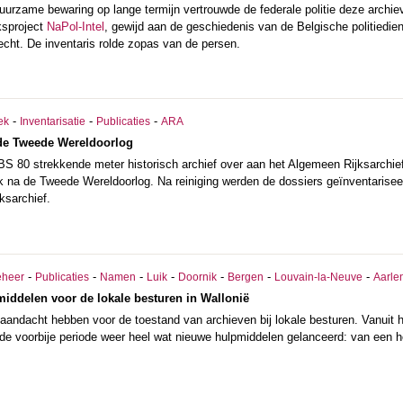
uurzame bewaring op lange termijn vertrouwde de federale politie deze archie
sproject
NaPol-Intel
, gewijd aan de geschiedenis van de Belgische politiedien
echt. De inventaris rolde zopas van de persen.
-
-
-
ek
Inventarisatie
Publicaties
ARA
de Tweede Wereldoorlog
S 80 strekkende meter historisch archief over aan het Algemeen Rijksarchie
jk na de Tweede Wereldoorlog. Na reiniging werden de dossiers geïnventarisee
ksarchief.
-
-
-
-
-
-
-
eheer
Publicaties
Namen
Luik
Doornik
Bergen
Louvain-la-Neuve
Aarle
iddelen voor de lokale besturen in Wallonië
ft aandacht hebben voor de toestand van archieven bij lokale besturen. Vanuit 
e voorbije periode weer heel wat nieuwe hulpmiddelen gelanceerd: van een her