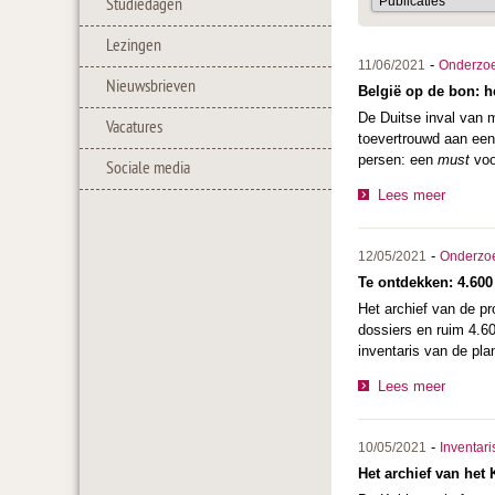
Studiedagen
Lezingen
-
11/06/2021
Onderzo
Nieuwsbrieven
België op de bon: h
De Duitse inval van 
Vacatures
toevertrouwd aan een 
persen: een
must
voo
Sociale media
Lees meer
-
12/05/2021
Onderzo
Te ontdekken: 4.60
Het archief van de p
dossiers en ruim 4.6
inventaris van de pla
Lees meer
-
10/05/2021
Inventari
Het archief van het 