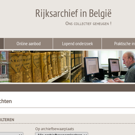
Rijksarchief in België
Ons collectief geheugen !
Online aanbod
Lopend onderzoek
Praktische in
chten
ILTEREN
Op archiefbewaarplaats