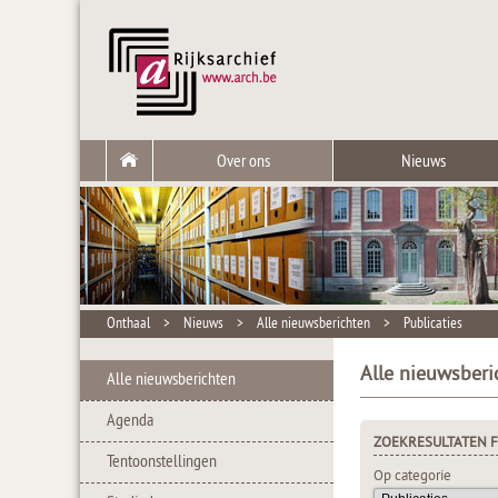
Over ons
Nieuws
Onthaal
>
Nieuws
>
Alle nieuwsberichten
>
Publicaties
Alle nieuwsberi
Alle nieuwsberichten
Agenda
ZOEKRESULTATEN F
Tentoonstellingen
Op categorie