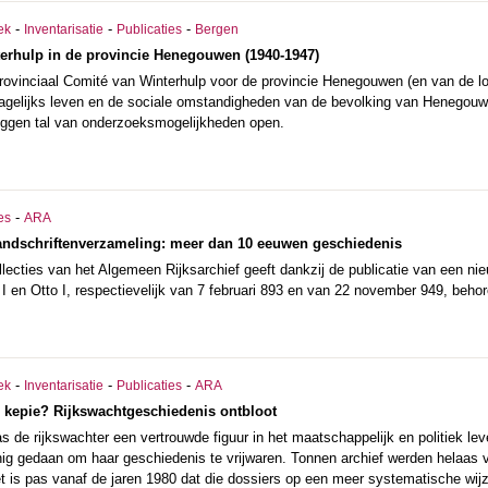
-
-
-
ek
Inventarisatie
Publicaties
Bergen
terhulp in de provincie Henegouwen (1940-1947)
Provinciaal Comité van Winterhulp voor de provincie Henegouwen (en van de lo
agelijks leven en de sociale omstandigheden van de bevolking van Henegouwe
 liggen tal van onderzoeksmogelijkheden open.
-
es
ARA
andschriftenverzameling: meer dan 10 eeuwen geschiedenis
llecties van het Algemeen Rijksarchief geeft dankzij de publicatie van een nie
I en Otto I, respectievelijk van 7 februari 893 en van 22 november 949, beho
-
-
-
ek
Inventarisatie
Publicaties
ARA
e kepie? Rijkswachtgeschiedenis ontbloot
 de rijkswachter een vertrouwde figuur in het maatschappelijk en politiek le
nig gedaan om haar geschiedenis te vrijwaren. Tonnen archief werden helaas v
et is pas vanaf de jaren 1980 dat die dossiers op een meer systematische w