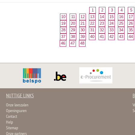
1
2
3
4
5
10
11
12
13
14
15
16
17
19
20
21
22
23
24
25
26
28
29
30
31
32
33
34
35
37
38
39
40
41
42
43
44
46
47
48
NUTTIGE LINKS
B
Onze leeszalen
V
Openingsuren
S
Contact
Help
Sitemap
Onze partners