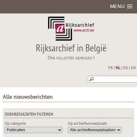
MENU
Rijksarchief in België
Ons collectief geheugen !
FR
|
NL
|
DE
|
EN
Alle nieuwsberichten
ZOEKRESULTATEN FILTEREN
Op categorie
Op archiefbewaarplaats