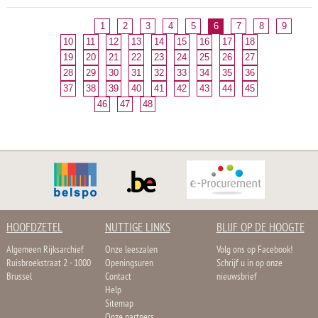
1
2
3
4
5
6
7
8
9
10
11
12
13
14
15
16
17
18
19
20
21
22
23
24
25
26
27
28
29
30
31
32
33
34
35
36
37
38
39
40
41
42
43
44
45
46
47
48
HOOFDZETEL
NUTTIGE LINKS
BLIJF OP DE HOOGTE
Algemeen Rijksarchief
Onze leeszalen
Volg ons op Facebook!
Ruisbroekstraat 2 - 1000
Openingsuren
Schrijf u in op onze
Brussel
Contact
nieuwsbrief
Help
Sitemap
Onze partners