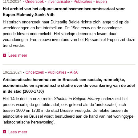
-
-
-
-
11/12/2024
Onderzoek
Inventarisatie
Publicaties
Eupen
Het archief van het adjunct-arrondissementscommissariaat voor
Eupen-Malmedy-Sankt Vith
Historisch onderzoek naar Duitstalig België richtte zich lange tijd op de
wereldoorlogen en het interbellum. De 19de eeuw en de naoorlogse
periode bleven onderbelicht. Het voorbije decennium kwam daar
verandering in. Een nieuwe inventaris van het Rijksarchief Eupen zet deze
trend verder.
Lees meer
-
-
-
10/12/2024
Onderzoek
Publicaties
ARA
Aristocratische herenhuizen in Brussel: een sociale, ruimtelijke,
economische en symbolische studie over de verankering van de adel
in de stad (1600-1730)
Het 14de deel in onze reeks
Studies in Belgian History
onderzoekt het
proces waarbij de getitelde adel, ook gekend als de 'aristocratie', zich
tussen 1600 en 1730 in de stad Brussel vestigde. De relatie tussen de
aristocratie en Brussel wordt bestudeerd aan de hand van het woningtype
‘aristocratische herenwoning’.
Lees meer