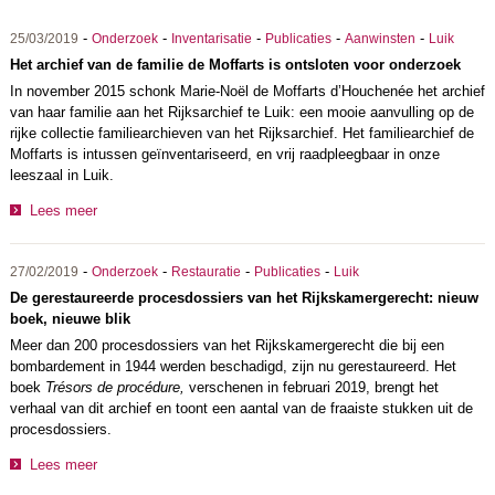
-
-
-
-
-
25/03/2019
Onderzoek
Inventarisatie
Publicaties
Aanwinsten
Luik
Het archief van de familie de Moffarts is ontsloten voor onderzoek
In november 2015 schonk Marie-Noël de Moffarts d’Houchenée het archief
van haar familie aan het Rijksarchief te Luik: een mooie aanvulling op de
rijke collectie familiearchieven van het Rijksarchief. Het familiearchief de
Moffarts is intussen geïnventariseerd, en vrij raadpleegbaar in onze
leeszaal in Luik.
Lees meer
-
-
-
-
27/02/2019
Onderzoek
Restauratie
Publicaties
Luik
De gerestaureerde procesdossiers van het Rijkskamergerecht: nieuw
boek, nieuwe blik
Meer dan 200 procesdossiers van het Rijkskamergerecht die bij een
bombardement in 1944 werden beschadigd, zijn nu gerestaureerd. Het
boek
Trésors de procédure,
verschenen in februari 2019, brengt het
verhaal van dit archief en toont een aantal van de fraaiste stukken uit de
procesdossiers.
Lees meer