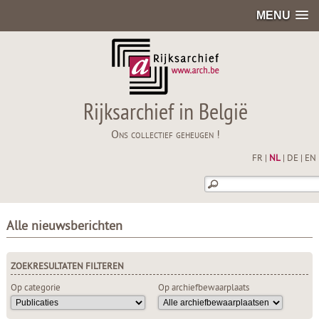
MENU
Rijksarchief in België
Ons collectief geheugen !
FR
|
NL
|
DE
|
EN
Alle nieuwsberichten
ZOEKRESULTATEN FILTEREN
Op categorie
Op archiefbewaarplaats