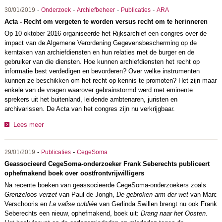
-
-
-
-
30/01/2019
Onderzoek
Archiefbeheer
Publicaties
ARA
Acta - Recht om vergeten te worden versus recht om te herinneren
Op 10 oktober 2016 organiseerde het Rijksarchief een congres over de
impact van de Algemene Verordening Gegevensbescherming op de
kerntaken van archiefdiensten en hun relaties met de burger en de
gebruiker van die diensten. Hoe kunnen archiefdiensten het recht op
informatie best verdedigen en bevorderen? Over welke instrumenten
kunnen ze beschikken om het recht op kennis te promoten? Het zijn maar
enkele van de vragen waarover gebrainstormd werd met eminente
sprekers uit het buitenland, leidende ambtenaren, juristen en
archivarissen. De Acta van het congres zijn nu verkrijgbaar.
Lees meer
-
-
29/01/2019
Publicaties
CegeSoma
Geassocieerd CegeSoma-onderzoeker Frank Seberechts publiceert
ophefmakend boek over oostfrontvrijwilligers
Na recente boeken van geassocieerde CegeSoma-onderzoekers zoals
Grenzeloos verzet
van Paul de Jongh,
De gebroken arm der wet
van Marc
Verschooris en
La valise oubliée
van Gerlinda Swillen brengt nu ook Frank
Seberechts een nieuw, ophefmakend, boek uit:
Drang naar het Oosten
.