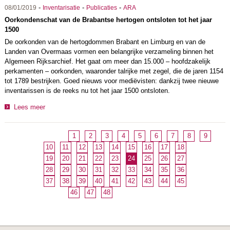
-
-
-
08/01/2019
Inventarisatie
Publicaties
ARA
Oorkondenschat van de Brabantse hertogen ontsloten tot het jaar
1500
De oorkonden van de hertogdommen Brabant en Limburg en van de
Landen van Overmaas vormen een belangrijke verzameling binnen het
Algemeen Rijksarchief. Het gaat om meer dan 15.000 – hoofdzakelijk
perkamenten – oorkonden, waaronder talrijke met zegel, die de jaren 1154
tot 1789 bestrijken. Goed nieuws voor mediëvisten: dankzij twee nieuwe
inventarissen is de reeks nu tot het jaar 1500 ontsloten.
Lees meer
1
2
3
4
5
6
7
8
9
10
11
12
13
14
15
16
17
18
19
20
21
22
23
24
25
26
27
28
29
30
31
32
33
34
35
36
37
38
39
40
41
42
43
44
45
46
47
48