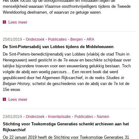
Het boek focust op de oorlogsmisdaden en misdaden tegen de
menselijkheid waaraan Vlaamse oostfrontvrijwilligers tijdens de Tweede
Wereldoorlog deelnamen, of waarvan ze getuige waren.
Lees meer
-
-
-
-
25/01/2019
Onderzoek
Publicaties
Bergen
ARA
De Sint-Pietersabdij van Lobbes tijdens de Middeleeuwen
De Sint-Pieters-benedictijnenabdij van Lobbes (vlakbij de stad Thuin in
Henegouwen) werd gesticht in de 7e eeuw en beschikte schijnbaar over
talrijke bijzondere troeven voor een eeuwenlang gelukkig bestaan. Toch
volgde de abdij een woelig parcours… Een recent boek dat werd
gepubliceerd door het Algemeen Rijksarchief, in de reeks
Studies in
Belgian History,
schetst de geschiedenis van de abdij van de 7e tot de
15e eeuw.
Lees meer
-
-
-
-
23/01/2019
Onderzoek
Inventarisatie
Publicaties
Namen
Stichting voor Toekomstige Generaties schenkt archieven aan het
Rijksarchief
Op 22 januari 2019 heeft de Stichting voor Toekomstige Generaties 31