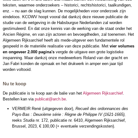
teksten, waarmee onderzoekers – historici, rechtshistorici, taalkundigen,
enz. – nu aan de slag kunnen. De mogelijkheden voor onderzoek zijn
eindeloos. KCOWV hoopt vooral dat dankzij deze nieuwe publicatie de
studie van de wetgeving in de Habsburgse Nederlanden zal worden
gestimuleerd. En dat onze kennis van de werking van de staat onder het
Ancien Régime, en van zijn actoren en bevoegdheden, zal toenemen. Het
Algemeen Rijksarchief heeft als mede-uitgever een fundamentele rol
gespeeld in de materiële realisatie van deze publicatie. Met
vier volumes
en ongeveer 2.000 pagina's
vergde de uitgave een grote logistieke
inspanning. Maar dankzij onze medewerkers Roland van der gracht en
Jan Fabri konden de opmaak en het drukwerk in amper een jaar tijd
worden voltooid.
Nu te koop
De publicatie is te koop aan de balie van het
Algemeen Rijksarchief
.
Bestellen kan via
publicat@arch.be
.
VERMEIR René (uitgegeven door),
Recueil des ordonnances des
Pays-Bas : Deuxième série : Règne de Philippe IV (1621-1665),
reeks
Studia
nr. 172, publicatie nr. 6410, Algemeen Rijksarchief,
Brussel, 2023, € 100,00 (+ eventuele verzendingskosten).