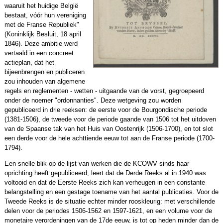
waaruit het huidige België
bestaat, vóór hun vereniging
met de Franse Republiek"
(Koninklijk Besluit, 18 april
1846). Deze ambitie werd
vertaald in een concreet
actieplan, dat het
bijeenbrengen en publiceren
zou inhouden van algemene
regels en reglementen - wetten - uitgaande van de vorst, gegroepeerd
onder de noemer "ordonnanties". Deze wetgeving zou worden
gepubliceerd in drie reeksen: de eerste voor de Bourgondische periode
(1381-1506), de tweede voor de periode gaande van 1506 tot het uitdoven
van de Spaanse tak van het Huis van Oostenrijk (1506-1700), en tot slot
een derde voor de hele achttiende eeuw tot aan de Franse periode (1700-
1794).
Een snelle blik op de lijst van werken die de KCOWV sinds haar
oprichting heeft gepubliceerd, leert dat de Derde Reeks al in 1940 was
voltooid en dat de Eerste Reeks zich kan verheugen in een constante
belangstelling en een gestage toename van het aantal publicaties. Voor de
Tweede Reeks is de situatie echter minder rooskleurig: met verschillende
delen voor de periodes 1506-1562 en 1597-1621, en een volume voor de
monetaire verordeningen van de 17de eeuw, is tot op heden minder dan de