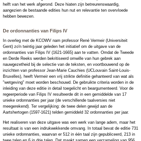
helft van het werk afgerond. Deze hiaten zijn betreurenswaardig,
aangezien de bestaande edities hun nut en relevantie ten overvloede
hebben bewezen.
De ordonnanties van Filips IV
In overleg met de KCOWV nam professor René Vermeir (Universiteit
Gent) zo'n twintig jaar geleden het initiatief om de uitgave van de
ordonnanties van Filips IV (1621-1665) aan te vatten. Omdat de Tweede
en Derde Reeks werden bekritiseerd omwille van hun gebrek aan
nauwgezetheid bij de selectie van de teksten, en voortbouwend op de
inzichten van professor Jean-Marie Cauchies (UCLouvain Saint-Louis-
Bruxelles), heeft Vermeir een vrij strikte definitie gehanteerd van wat als
"wetgeving" moet worden beschouwd. De gebruikte criteria worden in de
inleiding van deze editie in detail toegelicht en beargumenteerd. Voor de
regeerperiode van Filips IV resulteerde dit in een gemiddelde van 17
unieke ordonnanties per jaar (de verschillende taalversies niet
meegerekend). Ter vergelijking: de twee delen gewijd aan de
Aartshertogen (1597-1621) telden gemiddeld 32 ordonnanties per jaar.
Het realiseren van deze uitgave was een werk van lange adem, maar het
resultaat is van een indrukwekkende omvang. In totaal bevat de editie 731
unieke ordonnanties, waarvan er 512 in één taal zijn gepubliceerd, 213 in
twee talen en 6 in drie talen. Dat maakt samen een verzameling van 956