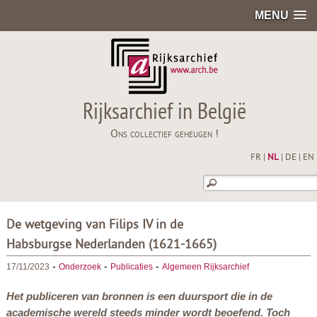
MENU
Rijksarchief in België
Ons collectief geheugen !
FR
|
NL
|
DE
|
EN
De wetgeving van Filips IV in de
Habsburgse Nederlanden (1621-1665)
-
-
-
17/11/2023
Onderzoek
Publicaties
Algemeen Rijksarchief
Het publiceren van bronnen is een duursport die in de
academische wereld steeds minder wordt beoefend. Toch