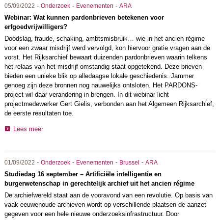
-
-
-
05/09/2022
Onderzoek
Evenementen
ARA
Webinar: Wat kunnen pardonbrieven betekenen voor
erfgoedvrijwilligers?
Doodslag, fraude, schaking, ambtsmisbruik… wie in het ancien régime
voor een zwaar misdrijf werd vervolgd, kon hiervoor gratie vragen aan de
vorst. Het Rijksarchief bewaart duizenden pardonbrieven waarin telkens
het relaas van het misdrijf omstandig staat opgetekend. Deze brieven
bieden een unieke blik op alledaagse lokale geschiedenis. Jammer
genoeg zijn deze bronnen nog nauwelijks ontsloten. Het PARDONS-
project wil daar verandering in brengen. In dit webinar licht
projectmedewerker Gert Gielis, verbonden aan het Algemeen Rijksarchief,
de eerste resultaten toe.
Lees meer
-
-
-
-
01/09/2022
Onderzoek
Evenementen
Brussel
ARA
Studiedag 16 september – Artificiële intelligentie en
burgerwetenschap in gerechtelijk archief uit het ancien régime
De archiefwereld staat aan de vooravond van een revolutie. Op basis van
vaak eeuwenoude archieven wordt op verschillende plaatsen de aanzet
gegeven voor een hele nieuwe onderzoeksinfrastructuur. Door