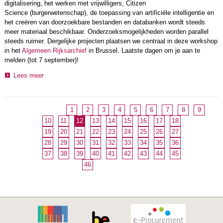
digitalisering, het werken met vrijwilligers, Citizen
Science (burgerwetenschap), de toepassing van artificiële intelligentie en
het creëren van doorzoekbare bestanden en databanken wordt steeds
meer materiaal beschikbaar. Onderzoeksmogelijkheden worden parallel
steeds ruimer. Dergelijke projecten plaatsen we centraal in deze workshop
in het
Algemeen Rijksarchief
in Brussel. Laatste dagen om je aan te
melden (tot 7 september)!
Lees meer
1
2
3
4
5
6
7
8
9
10
11
12
13
14
15
16
17
18
19
20
21
22
23
24
25
26
27
28
29
30
31
32
33
34
35
36
37
38
39
40
41
42
43
44
45
46