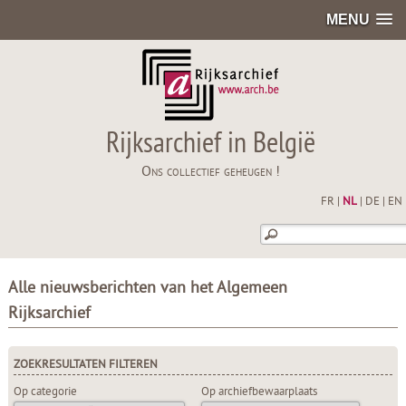
MENU
Rijksarchief in België
Ons collectief geheugen !
FR
|
NL
|
DE
|
EN
Alle nieuwsberichten van het Algemeen
Rijksarchief
ZOEKRESULTATEN FILTEREN
Op categorie
Op archiefbewaarplaats