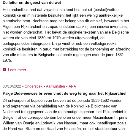
De letter en de geest van de wet
Een archiefbestand dat vrijwel uitsluitend bestaat uit (besluit)wetten,
koninklijke en ministeriële besluiten: het lijkt een weinig aantrekkelijke
historische bron. Nochtans mag het belang van dit archief, bewaard in het
Algemeen Rijksarchief en zopas ontsloten dankzij een nieuwe inventaris,
niet worden onderschat. Het bevat de originele teksten van alle Belgische
wetten die van eind 1830 tot 1970 werden uitgevaardigd, de
oorlogsperiodes inbegrepen. En je vindt er ook een volledige reeks
koninklijke besluiten in terug met betrekking tot de benoeming en aftreding
van alle ministers in Belgische nationale regeringen over de jaren 1831-
1975.
Lees meer
-
-
-
03/10/2022
Onderzoek
Aanwinsten
ARA
Pakje 16de-eeuwse brieven vindt de weg terug naar het Rijksarchief
24 ontwerpen of kopieën van brieven uit de periode 1539-1582 werden
eind september via bemiddeling van de Koninklijke Bibliotheek van
Nederland teruggegeven aan de rechtmatige eigenaar: het Rijksarchief in
België. Tot de correspondenten behoren onder meer Maximiliaan II, prins
Willem van Oranje en Lodewijk van Nassau, maar ook instellingen zoals
de Raad van State en de Raad van Financiën, en het stadsbestuur van