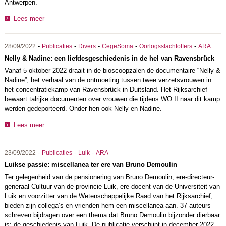
Antwerpen.
Lees meer
-
-
-
-
-
28/09/2022
Publicaties
Divers
CegeSoma
Oorlogsslachtoffers
ARA
Nelly & Nadine: een liefdesgeschiedenis in de hel van Ravensbrück
Vanaf 5 oktober 2022 draait in de bioscoopzalen de documentaire “Nelly &
Nadine”, het verhaal van de ontmoeting tussen twee verzetsvrouwen in
het concentratiekamp van Ravensbrück in Duitsland. Het Rijksarchief
bewaart talrijke documenten over vrouwen die tijdens WO II naar dit kamp
werden gedeporteerd. Onder hen ook Nelly en Nadine.
Lees meer
-
-
-
23/09/2022
Publicaties
Luik
ARA
Luikse passie: miscellanea ter ere van Bruno Demoulin
Ter gelegenheid van de pensionering van Bruno Demoulin, ere-directeur-
generaal Cultuur van de provincie Luik, ere-docent van de Universiteit van
Luik en voorzitter van de Wetenschappelijke Raad van het Rijksarchief,
bieden zijn collega’s en vrienden hem een miscellanea aan. 37 auteurs
schreven bijdragen over een thema dat Bruno Demoulin bijzonder dierbaar
is: de geschiedenis van Luik. De publicatie verschijnt in december 2022.