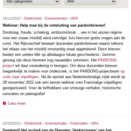
-
-
-
16/11/2022
Onderzoek
Evenementen
ARA
Webinar: Help mee bij de ontsluiting van pardonbrieven!
Doodslag, fraude, schaking, ambtsmisbruik… wie in het ancien régime
voor een zwaar misdrijf werd vervolgd, kon hiervoor gratie vragen aan de
vorst. Het Rijksarchief bewaart duizenden pardonbrieven waarin telkens
het relaas van het misdrijf omstandig staat opgetekend. Deze brieven
bieden een unieke blik op alledaagse lokale geschiedenis. Jammer
genoeg zijn deze bronnen nog nauwelijks ontsloten. Het
PARDONS-
project
wil daar verandering in brengen. Om deze duizenden brieven
toegankelijk te maken voor onderzoek, is het PARDONS-projectteam
op
zoek naar vrijwilligers
. Na de opstart aan Nederlandstalige zijde wordt op
29 november 2022 ook een eerste webinar voor Franstalige vrijwilligers
georganiseerd. V
oor de liefhebbers van smeuïge verhalen, historische
sensaties en paleografie!
Lees meer
-
-
-
-
20/10/2022
Onderzoek
Inventarisatie
Publicaties
ARA
Gestemd! Het archief van de Diensten ‘Verkiezingen’ van het