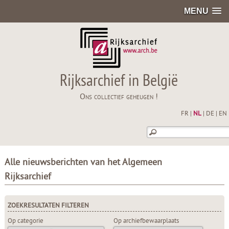
MENU
Rijksarchief in België
Ons collectief geheugen !
FR
|
NL
|
DE
|
EN
Alle nieuwsberichten van het Algemeen
Rijksarchief
ZOEKRESULTATEN FILTEREN
Op categorie
Op archiefbewaarplaats