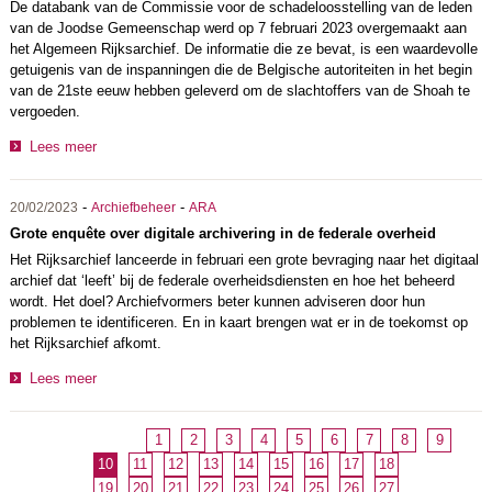
De databank van de Commissie voor de schadeloosstelling van de leden
van de Joodse Gemeenschap werd op 7 februari 2023 overgemaakt aan
het Algemeen Rijksarchief. De informatie die ze bevat, is een waardevolle
getuigenis van de inspanningen die de Belgische autoriteiten in het begin
van de 21ste eeuw hebben geleverd om de slachtoffers van de Shoah te
vergoeden.
Lees meer
-
-
20/02/2023
Archiefbeheer
ARA
Grote enquête over digitale archivering in de federale overheid
Het Rijksarchief lanceerde in februari een grote bevraging naar het digitaal
archief dat ‘leeft’ bij de federale overheidsdiensten en hoe het beheerd
wordt. Het doel? Archiefvormers beter kunnen adviseren door hun
problemen te identificeren. En in kaart brengen wat er in de toekomst op
het Rijksarchief afkomt.
Lees meer
1
2
3
4
5
6
7
8
9
10
11
12
13
14
15
16
17
18
19
20
21
22
23
24
25
26
27