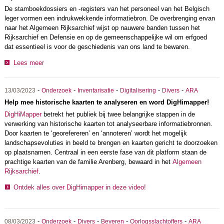
De stamboekdossiers en -registers van het personeel van het Belgisch
leger vormen een indrukwekkende informatiebron. De overbrenging ervan
naar het Algemeen Rijksarchief wijst op nauwere banden tussen het
Rijksarchief en Defensie en op de gemeenschappelijke wil om erfgoed
dat essentieel is voor de geschiedenis van ons land te bewaren.
Lees meer
-
-
-
-
-
13/03/2023
Onderzoek
Inventarisatie
Digitalisering
Divers
ARA
Help mee historische kaarten te analyseren en word DigHimapper!
DigHiMapper
betrekt het publiek bij twee belangrijke stappen in de
verwerking van historische kaarten tot analyseerbare informatiebronnen.
Door kaarten te ‘georefereren’ en ‘annoteren’ wordt het mogelijk
landschapsevoluties in beeld te brengen en kaarten gericht te doorzoeken
op plaatsnamen. Centraal in een eerste fase van dit platform staan de
prachtige kaarten van de familie Arenberg, bewaard in het
Algemeen
Rijksarchief
.
Ontdek alles over DigHimapper in deze video!
-
-
-
-
-
08/03/2023
Onderzoek
Divers
Beveren
Oorlogsslachtoffers
ARA