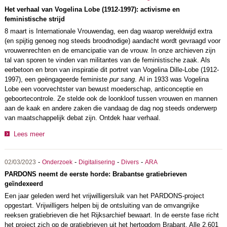
Het verhaal van Vogelina Lobe (1912-1997): activisme en
feministische strijd
8 maart is Internationale Vrouwendag, een dag waarop wereldwijd extra
(en spijtig genoeg nog steeds broodnodige) aandacht wordt gevraagd voor
vrouwenrechten en de emancipatie van de vrouw. In onze archieven zijn
tal van sporen te vinden van militantes van de feministische zaak. Als
eerbetoon en bron van inspiratie dit portret van Vogelina Dille-Lobe (1912-
1997), een geëngageerde feministe
pur sang
. Al in 1933 was Vogelina
Lobe een voorvechtster van bewust moederschap, anticonceptie en
geboortecontrole. Ze stelde ook de loonkloof tussen vrouwen en mannen
aan de kaak en andere zaken die vandaag de dag nog steeds onderwerp
van maatschappelijk debat zijn. Ontdek haar verhaal.
Lees meer
-
-
-
-
02/03/2023
Onderzoek
Digitalisering
Divers
ARA
PARDONS neemt de eerste horde: Brabantse gratiebrieven
geïndexeerd
Een jaar geleden werd het vrijwilligersluik van het PARDONS-project
opgestart. Vrijwilligers helpen bij de ontsluiting van de omvangrijke
reeksen gratiebrieven die het Rijksarchief bewaart. In de eerste fase richt
het project zich op de gratiebrieven uit het hertogdom Brabant. Alle 2.601