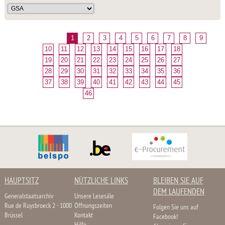
1
2
3
4
5
6
7
8
9
10
11
12
13
14
15
16
17
18
19
20
21
22
23
24
25
26
27
28
29
30
31
32
33
34
35
36
37
38
39
40
41
42
43
44
45
46
HAUPTSITZ
NÜTZLICHE LINKS
BLEIBEN SIE AUF
DEM LAUFENDEN
Generalstaatsarchiv
Unsere Lesesäle
Rue de Ruysbroeck 2 - 1000
Öffnungszeiten
Folgen Sie uns auf
Brüssel
Kontakt
Facebook!