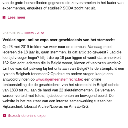
van de grote hoeveelheden gegevens die ze verzamelen in het kader van
experimenten, enquêtes of studies? SODA zocht het uit.
Lees meer
-
-
26/05/2019
Divers
ARA
Verkiezingen: online expo over geschiedenis van het stemrecht
Op 26 mei 2019 trekken we weer naar de stembus. Vandaag moet
iedereen die 18 jaar is, gaan stemmen. Is dat altijd zo geweest? Lag die
leeftijd vroeger hoger? Blijft die op 18 jaar liggen of wordt dat binnenkort
16? Kan echt iedereen die in België woont, kiezen of verkozen worden?
En hoe was dat pakweg bij het ontstaan van België? Is de stemplicht een
typisch Belgisch fenomeen? Op deze en andere vragen kan je een
antwoord vinden op
www.algemeenstemrecht.be
: een online
tentoonstelling die de geschiedenis van het stemrecht in België schetst
van 1830 tot nu, aan de hand van 22 sleutelmomenten. De verhalen
worden verteld met foto’s, tijdsdocumenten en bewegend beeld. De
website is het resultaat van een intense samenwerking tussen het
Rijksarchief, Liberaal Archief/Liberas en Amsab-ISG.
Bezoek de online expo