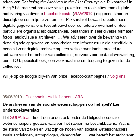
teken van
Designing the Archives in the 21st Century
: als Rijksarchief in
België hét moment om onze visie, projecten en realisaties rond digitale
archivering via diverse
Facebookposts
(
#IAW2019
) nog eens klaar en
duidelijk op een rijtje te zetten. Het Rijksarchief bewaart steeds meer
digitale gegevens, ons toevertrouwd door de federale overheid of door
particuliere organisaties: databanken, bestanden in zeer diverse formaten,
foto's, audiovisuele archieven, … We adviseren over de bewaring van
deze digitale gegevens en ontwikkelen een infrastructuur die specifiek is
bedoeld voor digitale archivering: een veilige overdrachtsprocedure,
software voor het beheer van collecties, servers voor bestandsverwerking,
een LTO-tapebibliotheek, een zoekmachine om toegang te geven tot de
collecties.
Wil je op de hoogte blijven van onze Facebookcampagnes?
Volg ons
!
-
-
-
05/06/2019
Onderzoek
Archiefbeheer
ARA
De archieven van de sociale wetenschappen op het spel? Een
onderzoeksverslag
Het
SODA-team
heeft een onderzoek onder de Belgische sociale
wetenschappers gedaan, waarvan het rapport nu beschikbaar is. Wat is
de stand van zaken en wat zijn de noden van sociale wetenschappers
zoals sociologen, antropologen, demografen, … wat betreft het archiveren