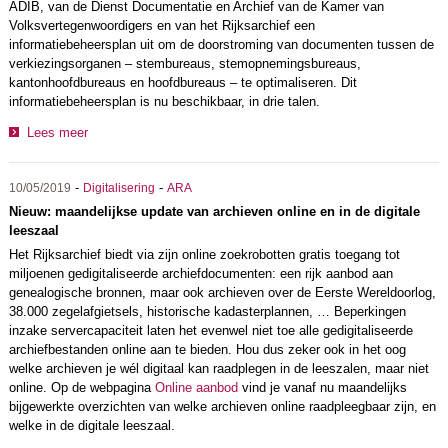
ADIB, van de Dienst Documentatie en Archief van de Kamer van
Volksvertegenwoordigers en van het Rijksarchief een
informatiebeheersplan uit om de doorstroming van documenten tussen de
verkiezingsorganen – stembureaus, stemopnemingsbureaus,
kantonhoofdbureaus en hoofdbureaus – te optimaliseren. Dit
informatiebeheersplan is nu beschikbaar, in drie talen.
Lees meer
-
-
10/05/2019
Digitalisering
ARA
Nieuw: maandelijkse update van archieven online en in de digitale
leeszaal
Het Rijksarchief biedt via zijn online zoekrobotten gratis toegang tot
miljoenen gedigitaliseerde archiefdocumenten: een rijk aanbod aan
genealogische bronnen, maar ook archieven over de Eerste Wereldoorlog,
38.000 zegelafgietsels, historische kadasterplannen, … Beperkingen
inzake servercapaciteit laten het evenwel niet toe alle gedigitaliseerde
archiefbestanden online aan te bieden. Hou dus zeker ook in het oog
welke archieven je wél digitaal kan raadplegen in de leeszalen, maar niet
online. Op de webpagina
Online aanbod
vind je vanaf nu maandelijks
bijgewerkte overzichten van welke archieven online raadpleegbaar zijn, en
welke in de digitale leeszaal.