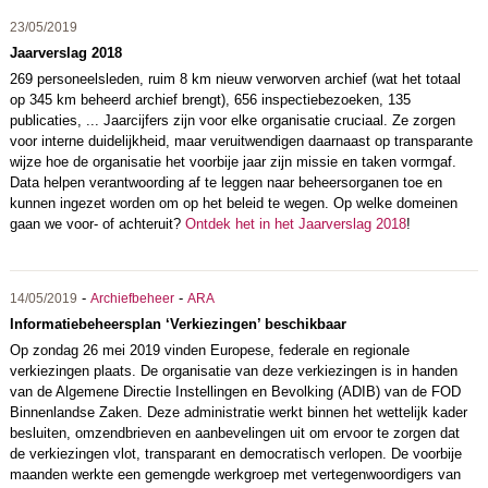
23/05/2019
Jaarverslag 2018
269 personeelsleden, ruim 8 km nieuw verworven archief (wat het totaal
op 345 km beheerd archief brengt), 656 inspectiebezoeken, 135
publicaties, ... Jaarcijfers zijn voor elke organisatie cruciaal. Ze zorgen
voor interne duidelijkheid, maar veruitwendigen daarnaast op transparante
wijze hoe de organisatie het voorbije jaar zijn missie en taken vormgaf.
Data helpen verantwoording af te leggen naar beheersorganen toe en
kunnen ingezet worden om op het beleid te wegen. Op welke domeinen
gaan we voor- of achteruit?
Ontdek het in het Jaarverslag 2018
!
-
-
14/05/2019
Archiefbeheer
ARA
Informatiebeheersplan ‘Verkiezingen’ beschikbaar
Op zondag 26 mei 2019 vinden Europese, federale en regionale
verkiezingen plaats. De organisatie van deze verkiezingen is in handen
van de Algemene Directie Instellingen en Bevolking (ADIB) van de FOD
Binnenlandse Zaken. Deze administratie werkt binnen het wettelijk kader
besluiten, omzendbrieven en aanbevelingen uit om ervoor te zorgen dat
de verkiezingen vlot, transparant en democratisch verlopen. De voorbije
maanden werkte een gemengde werkgroep met vertegenwoordigers van