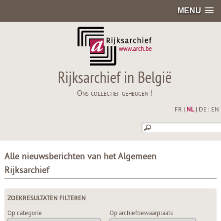
MENU
Rijksarchief in België
Ons collectief geheugen !
FR
|
NL
|
DE
|
EN
Alle nieuwsberichten van het Algemeen
Rijksarchief
ZOEKRESULTATEN FILTEREN
Op categorie
Op archiefbewaarplaats