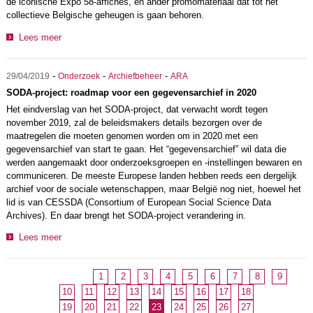
de iconische Expo 58-affiches, en ander promomateriaal dat tot het
collectieve Belgische geheugen is gaan behoren.
Lees meer
-
-
-
29/04/2019
Onderzoek
Archiefbeheer
ARA
SODA-project: roadmap voor een gegevensarchief in 2020
Het eindverslag van het SODA-project, dat verwacht wordt tegen
november 2019, zal de beleidsmakers details bezorgen over de
maatregelen die moeten genomen worden om in 2020 met een
gegevensarchief van start te gaan. Het “gegevensarchief” wil data die
werden aangemaakt door onderzoeksgroepen en -instellingen bewaren en
communiceren. De meeste Europese landen hebben reeds een dergelijk
archief voor de sociale wetenschappen, maar België nog niet, hoewel het
lid is van CESSDA (Consortium of European Social Science Data
Archives). En daar brengt het SODA-project verandering in.
Lees meer
1
2
3
4
5
6
7
8
9
10
11
12
13
14
15
16
17
18
19
20
21
22
23
24
25
26
27