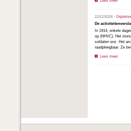
Lees meer
-
22/12/2016
Digitalis
De activiteitenvers
In 1914, enkele dagen
op (NHVC). Het stond
soldaten enz. Het arc
raadpleegbaar. Ze bev
Lees meer