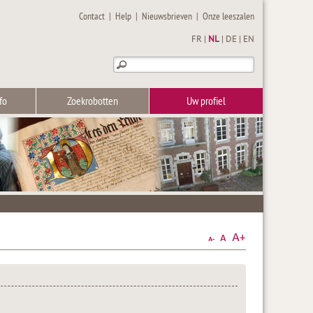
Contact
|
Help
|
Nieuwsbrieven
|
Onze leeszalen
FR
|
NL
|
DE
|
EN
fo
Zoekrobotten
Uw profiel