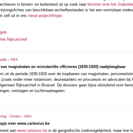
g archieven in binnen- en buitenland uit op zoek naar
bronnen over het Jodendo
rijvingsfiches van beschikbare archiefbestanden is het een onmisbaar onde
t zelf uit in ons
nieuw projectfilmpje
.
gids
het Rijksarchief
-
satie
ARA
van magistraten en ministeriële officieren (1830-1920) raadpleegbaar
rs uit de periode 1830-1920 over de loopbanen van magistraten, personeelsle
(zoals onder meer notarissen, deurwaarders en procureurs en advocaten bij 
lgemeen Rijksarchief in Brussel. De dossiers gaan bijna uitsluitend over beno
llingen, ontslagen en tuchtmaatregelen.
-
-
ering
Divers
ARA
lmpje over www.cartesius.be
ement aan
www.cartesius.be
is de geogra­fische zoekmogelijkheid, maar hoe ha