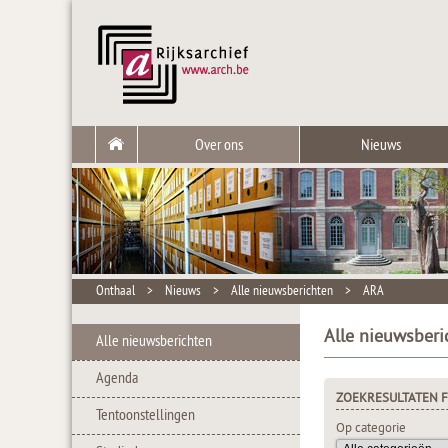
Over ons
Nieuws
Onthaal
>
Nieuws
>
Alle nieuwsberichten
>
ARA
Alle nieuwsberi
Alle nieuwsberichten
Agenda
ZOEKRESULTATEN F
Tentoonstellingen
Op categorie