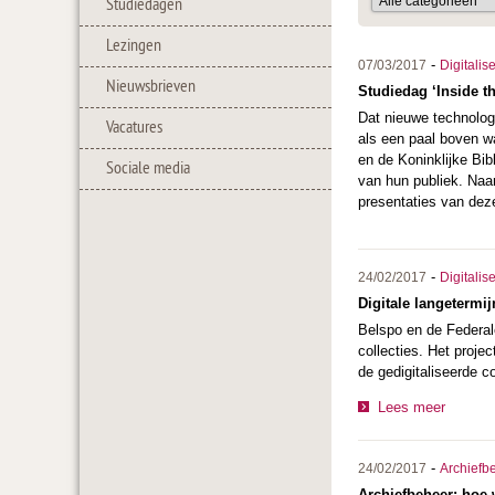
Studiedagen
Lezingen
-
07/03/2017
Digitalis
Nieuwsbrieven
Studiedag ‘Inside t
Dat nieuwe technolog
Vacatures
als een paal boven w
en de Koninklijke Bib
Sociale media
van hun publiek. Naar
presentaties van dez
-
24/02/2017
Digitalis
Digitale langetermi
Belspo en de Federale
collecties. Het projec
de gedigitaliseerde 
Lees meer
-
24/02/2017
Archiefb
Archiefbeheer: hoe