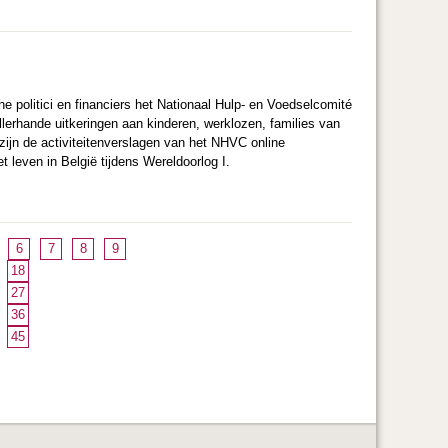
e politici en financiers het Nationaal Hulp- en Voedselcomité
lerhande uitkeringen aan kinderen, werklozen, families van
ijn de activiteitenverslagen van het
NHVC online
 leven in België tijdens Wereldoorlog I.
6
7
8
9
18
27
36
45