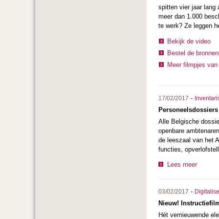
spitten vier jaar lan
meer dan 1.000 besch
te werk? Ze leggen he
Bekijk de video
Bestel de bronnen
Meer filmpjes van 
-
17/02/2017
Inventari
Personeelsdossiers 
Alle Belgische dossie
openbare ambtenaren 
de leeszaal van het A
functies, opverlofste
Lees meer
-
03/02/2017
Digitalis
Nieuw! Instructiefi
Hét vernieuwende el