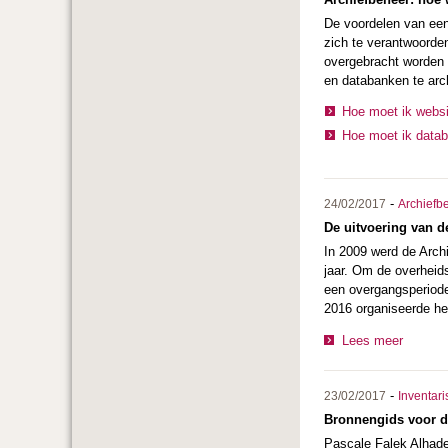
De voordelen van een 
zich te verantwoorden
overgebracht worden 
en databanken te arc
Hoe moet ik webs
Hoe moet ik data
-
24/02/2017
Archiefb
De uitvoering van d
In 2009 werd de Archi
jaar. Om de overheid
een overgangsperiode
2016 organiseerde he
Lees meer
-
23/02/2017
Inventari
Bronnengids voor d
Pascale Falek Alhade