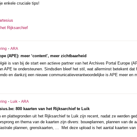
je enkele cruciale tips!
rtesius
het Rijksarchief
-
ering
ARA
ope (APE): meer ‘content’, meer zichtbaarheid
elgië is van bij de start een actieve partner van het Archives Portal Europe (
n APE te ondersteunen. Sindsdien bleef het stil, wat allerminst betekent dat he
cendo en dankzij een nieuwe communicatieverantwoordelijke is APE meer en me
-
-
ering
Luik
ARA
ius.be: 800 kaarten van het Rijksarchief te Luik
en plattegronden uit het Rijksarchief te Luik zijn recent, nadat ze werden ged
rsprong en thema van de kaarten zijn divers: bouwplannen, plannen van de a
dastrale plannen, grenskaarten, … Met deze upload is het aantal kaarten van 