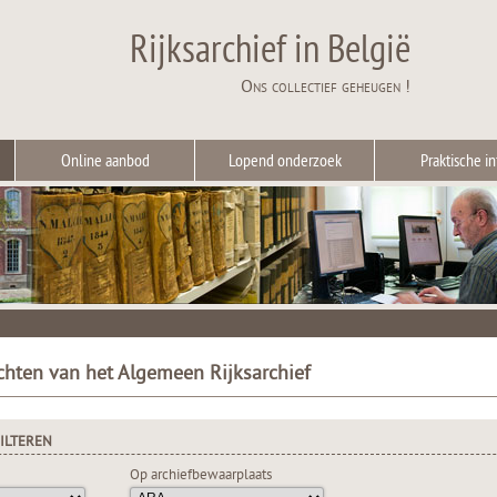
Rijksarchief in België
Ons collectief geheugen !
Online aanbod
Lopend onderzoek
Praktische in
chten van het Algemeen Rijksarchief
ILTEREN
Op archiefbewaarplaats