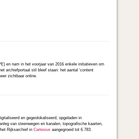
APE) en nam in het voorjaar van 2016 enkele initiatieven om
t archiefportaal stil bleef staan: het aantal ‘content
er zichtbaar online.
igitaliseerd en gegeolokaliseerd, opgeladen in
anleg van steenwegen en kanalen, topografische kaarten,
het Rijksarchief in
Cartesius
aangegroeid tot 6.783.