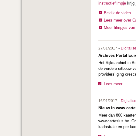
instructiefilmpje
krijg 
Bekijk de video
Lees meer over Ca
Meer filmpjes van 
-
27/01/2017
Digitalis
Archives Portal Eur
Het Rijksarchief in B
de verdere uitbouw va
providers’ ging cres
Lees meer
-
16/01/2017
Digitalis
Nieuw in www.cartes
Meer dan 800 kaarten 
www.cartesius.be. Oo
kadastrale en pre-ka