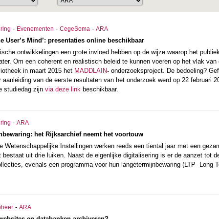
-
-
-
ering
Evenementen
CegeSoma
ARA
he User’s Mind’: presentaties online beschikbaar
ische ontwikkelingen een grote invloed hebben op de wijze waarop het publiek
ater. Om een coherent en realistisch beleid te kunnen voeren op het vlak van
liotheek in maart 2015 het
MADDLAIN
-
onderzoeksproject. De bedoeling? Gefu
 aanleiding van de eerste resultaten van het onderzoek werd op 22 februari 2
e studiedag zijn
via deze link
beschikbaar.
-
ering
ARA
jnbewaring: het Rijksarchief neemt het voortouw
 Wetenschappelijke Instellingen werken reeds een tiental jaar met een gezam
t bestaat uit drie luiken. Naast de eigenlijke digitalisering is er de aanzet to
collecties, evenals een programma voor hun langetermijnbewaring (LTP- Long T
-
eheer
ARA
 websites en databanken archiveren?