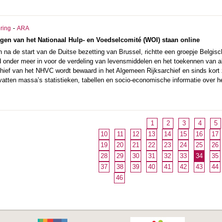
-
ering
ARA
lagen van het Nationaal Hulp- en Voedselcomité (WOI) staan online
 na de start van de Duitse bezetting van Brussel, richtte een groepje Belgisch
 onder meer in voor de verdeling van levensmiddelen en het toekennen van al
hief van het NHVC wordt bewaard in het Algemeen Rijksarchief en sinds kort z
atten massa’s statistieken, tabellen en socio-economische informatie over het
1
2
3
4
5
10
11
12
13
14
15
16
17
19
20
21
22
23
24
25
26
28
29
30
31
32
33
34
35
37
38
39
40
41
42
43
44
46