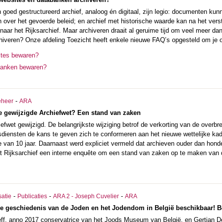
goed gestructureerd archief, analoog én digitaal, zijn legio: documenten kun
 over het gevoerde beleid; en archief met historische waarde kan na het verst
naar het Rijksarchief. Maar archiveren draait al geruime tijd om veel meer d
hiveren? Onze afdeling Toezicht heeft enkele nieuwe FAQ’s opgesteld om je 
ites bewaren?
banken bewaren?
-
eheer
ARA
e gewijzigde Archiefwet? Een stand van zaken
efwet gewijzigd. De belangrijkste wijziging betrof de verkorting van de overb
sdiensten de kans te geven zich te conformeren aan het nieuwe wettelijke kad
 van 10 jaar. Daarnaast werd expliciet vermeld dat archieven ouder dan honde
t Rijksarchief een interne enquête om een stand van zaken op te maken van d
-
-
-
satie
Publicaties
ARA 2 - Joseph Cuvelier
ARA
e geschiedenis van de Joden en het Jodendom in België beschikbaar! Be
ff, anno 2017 conservatrice van het Joods Museum van België, en Gertjan Des