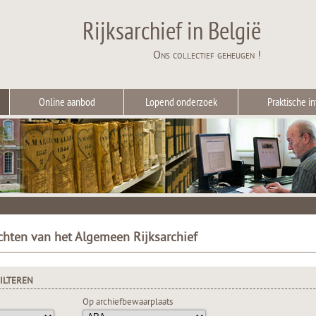
Rijksarchief in België
Ons collectief geheugen !
Online aanbod
Lopend onderzoek
Praktische in
chten van het Algemeen Rijksarchief
ILTEREN
Op archiefbewaarplaats