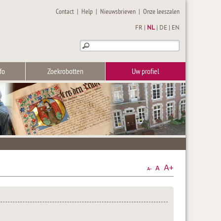
Contact
|
Help
|
Nieuwsbrieven
|
Onze leeszalen
FR
|
NL
|
DE
|
EN
fo
Zoekrobotten
Uw profiel