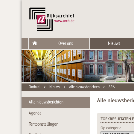
Over ons
Nieuws
Onthaal
>
Nieuws
>
Alle nieuwsberichten
>
ARA
Alle nieuwsberi
Alle nieuwsberichten
Agenda
ZOEKRESULTATEN F
Tentoonstellingen
Op categorie