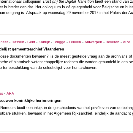
 internationaal colloquium
Trust (in) the Digital Transition
biedt een stand van 
et is breder dan dat. Het colloquium is dé gelegenheid voor Belgische en bui
aan de gang is. Afspraak op woensdag 29 november 2017 in
het Paleis der A
-
-
-
-
-
-
-
-
eheer
Hasselt
Gent
Kortrijk
Brugge
Leuven
Antwerpen
Beveren
ARA
tielijst gemeentearchief Vlaanderen
deze documenten bewaren?’ is de meest gestelde vraag aan de archivaris of i
dische of historisch-wetenschappelijke redenen die worden gebundeld in een s
e ter beschikking van de selectielijst voor hun archieven.
-
es
ARA
eeuwen koninklijke herinneringen
Nemours biedt een inkijk in de geschiedenis van het privéleven van de belang
ostbare stukken, bewaard in het Algemeen Rijksarchief, eindelijk de aandacht