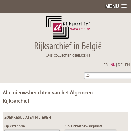
MENU
Rijksarchief in België
Ons collectief geheugen !
FR
|
NL
|
DE
|
EN
Alle nieuwsberichten van het Algemeen
Rijksarchief
ZOEKRESULTATEN FILTEREN
Op categorie
Op archiefbewaarplaats