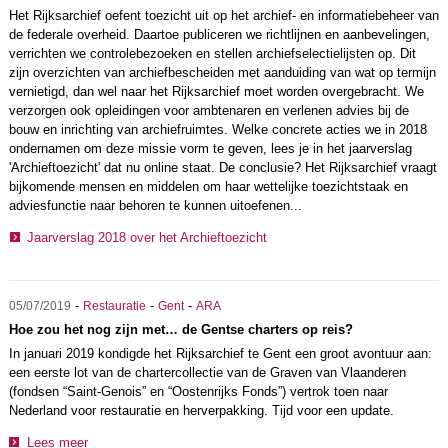
Het Rijksarchief oefent toezicht uit op het archief- en informatiebeheer van
de federale overheid. Daartoe publiceren we richtlijnen en aanbevelingen,
verrichten we controlebezoeken en stellen archiefselectielijsten op. Dit
zijn overzichten van archiefbescheiden met aanduiding van wat op termijn
vernietigd, dan wel naar het Rijksarchief moet worden overgebracht. We
verzorgen ook opleidingen voor ambtenaren en verlenen advies bij de
bouw en inrichting van archiefruimtes. Welke concrete acties we in 2018
ondernamen om deze missie vorm te geven, lees je in het jaarverslag
'Archieftoezicht' dat nu online staat. De conclusie? Het Rijksarchief vraagt
bijkomende mensen en middelen om haar wettelijke toezichtstaak en
adviesfunctie naar behoren te kunnen uitoefenen...
Jaarverslag 2018 over het Archieftoezicht
-
-
-
05/07/2019
Restauratie
Gent
ARA
Hoe zou het nog zijn met… de Gentse charters op reis?
In januari 2019 kondigde het Rijksarchief te Gent een groot avontuur aan:
een eerste lot van de chartercollectie van de Graven van Vlaanderen
(fondsen “Saint-Genois” en “Oostenrijks Fonds”) vertrok toen naar
Nederland voor restauratie en herverpakking. Tijd voor een update.
Lees meer