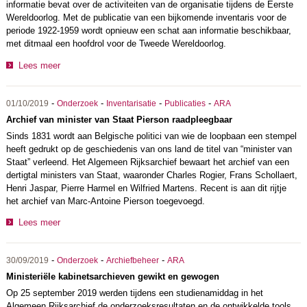
informatie bevat over de activiteiten van de organisatie tijdens de Eerste
Wereldoorlog. Met de publicatie van een bijkomende inventaris voor de
periode 1922-1959 wordt opnieuw een schat aan informatie beschikbaar,
met ditmaal een hoofdrol voor de Tweede Wereldoorlog.
Lees meer
-
-
-
-
01/10/2019
Onderzoek
Inventarisatie
Publicaties
ARA
Archief van minister van Staat Pierson raadpleegbaar
Sinds 1831 wordt aan Belgische politici van wie de loopbaan een stempel
heeft gedrukt op de geschiedenis van ons land de titel van “minister van
Staat” verleend. Het Algemeen Rijksarchief bewaart het archief van een
dertigtal ministers van Staat, waaronder Charles Rogier, Frans Schollaert,
Henri Jaspar, Pierre Harmel en Wilfried Martens. Recent is aan dit rijtje
het archief van Marc-Antoine Pierson toegevoegd.
Lees meer
-
-
-
30/09/2019
Onderzoek
Archiefbeheer
ARA
Ministeriële kabinetsarchieven gewikt en gewogen
Op 25 september 2019 werden tijdens een studienamiddag in het
Algemeen Rijksarchief de onderzoeksresultaten en de ontwikkelde tools