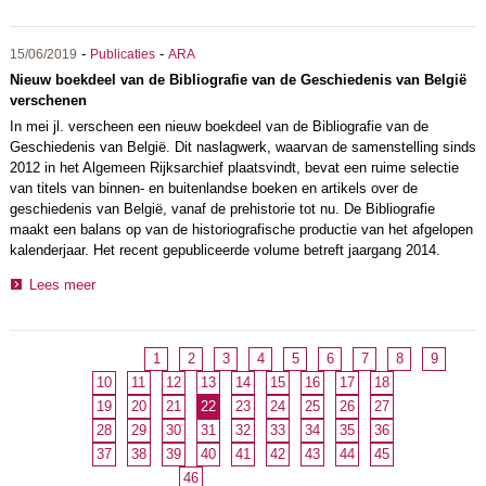
-
-
15/06/2019
Publicaties
ARA
Nieuw boekdeel van de Bibliografie van de Geschiedenis van België
verschenen
In mei jl. verscheen een nieuw boekdeel van de Bibliografie van de
Geschiedenis van België. Dit naslagwerk, waarvan de samenstelling sinds
2012 in het Algemeen Rijksarchief plaatsvindt, bevat een ruime selectie
van titels van binnen- en buitenlandse boeken en artikels over de
geschiedenis van België, vanaf de prehistorie tot nu. De Bibliografie
maakt een balans op van de historiografische productie van het afgelopen
kalenderjaar. Het recent gepubliceerde volume betreft jaargang 2014.
Lees meer
1
2
3
4
5
6
7
8
9
10
11
12
13
14
15
16
17
18
19
20
21
22
23
24
25
26
27
28
29
30
31
32
33
34
35
36
37
38
39
40
41
42
43
44
45
46