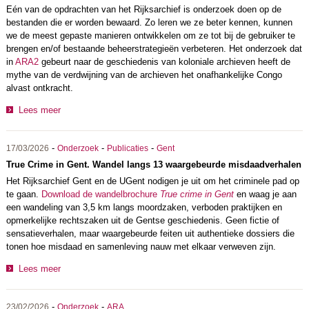
Eén van de opdrachten van het Rijksarchief is onderzoek doen op de
bestanden die er worden bewaard. Zo leren we ze beter kennen, kunnen
we de meest gepaste manieren ontwikkelen om ze tot bij de gebruiker te
brengen en/of bestaande beheerstrategieën verbeteren. Het onderzoek dat
in
ARA2
gebeurt naar de geschiedenis van koloniale archieven heeft de
mythe van de verdwijning van de archieven het onafhankelijke Congo
alvast ontkracht.
Lees meer
-
-
-
17/03/2026
Onderzoek
Publicaties
Gent
True Crime in Gent. Wandel langs 13 waargebeurde misdaadverhalen
Het Rijksarchief Gent en de UGent nodigen je uit om het criminele pad op
te gaan.
Download de wandelbrochure
True crime in Gent
en waag je aan
een wandeling van 3,5 km langs moordzaken, verboden praktijken en
opmerkelijke rechtszaken uit de Gentse geschiedenis. Geen fictie of
sensatieverhalen, maar waargebeurde feiten uit authentieke dossiers die
tonen hoe misdaad en samenleving nauw met elkaar verweven zijn.
Lees meer
-
-
23/02/2026
Onderzoek
ARA