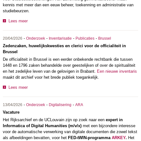
kennis met meer dan een eeuw beheer, toekenning en administratie van
studiebeurzen.
Lees meer
-
-
-
-
20/04/2026
Onderzoek
Inventarisatie
Publicaties
Brussel
Zedenzaken, huwelijkskwesties en clerici voor de officialiteit in
Brussel
De officialiteit in Brussel is een eerder onbekende rechtbank die tussen
1448 en 1796 zaken behandelde over geestelijken of over de spiritualiteit
en het zedelijke leven van de gelovigen in Brabant.
Een nieuwe inventaris
maakt dit archief voor het brede publiek toegankelijk.
Lees meer
-
-
-
13/04/2026
Onderzoek
Digitalisering
ARA
Vacature
Het Rijksarchief en de UCLouvain zijn op zoek naar een
expert in
Informatica of Digital Humanities (m/v/x)
met een bijzondere interesse
voor de automatische verwerking van digitale documenten die zowel tekst
als afbeeldingen bevatten, voor het
FED-tWIN-programma
ARKEY
.
Het