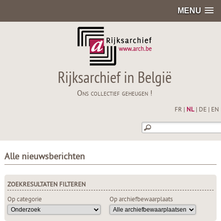
MENU
Rijksarchief in België
Ons collectief geheugen !
FR
|
NL
|
DE
|
EN
Alle nieuwsberichten
ZOEKRESULTATEN FILTEREN
Op categorie
Op archiefbewaarplaats