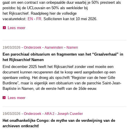
gaat om een contract van onbepaalde duur waarbij je 50% presteert als
postdoc bij de UCLouvain en 50% als werkleider bij
het Rijksarchief. Raadpleeg hier de volledige
vacaturetekst:
EN
-
FR
. Solliciteren kan tot 10 mei 2026.
Lees meer
-
-
-
19/03/2026
Onderzoek
Aanwinsten
Namen
Een parochiaal obituarium en fragmenten van het “Graalverhaal” in
het Rijksarchief Namen
Eind december 2025 heeft het Rijksarchief zonder veel moeite een
document kunnen recupereren dat te koop werd aangeboden op een
openbare veiling. Het droeg als opschrift “Register van de heer Gille
Burdinne”, maar is eigenlijk een obituarium van de parochie Saint-Jean-
Baptiste in Namen, uit de eerste helft van de 16de eeuw.
Lees meer
-
-
19/03/2026
Onderzoek
ARA 2 - Joseph Cuvelier
Het onafhankelijke Congo: de mythe van de verdwijning van de
archieven ontkracht!