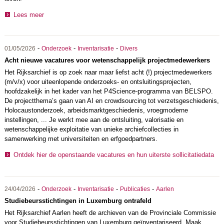
Lees meer
-
-
-
01/05/2026
Onderzoek
Inventarisatie
Divers
Acht nieuwe vacatures voor wetenschappelijk projectmedewerkers
Het Rijksarchief is op zoek naar maar liefst acht (!) projectmedewerkers
(m/v/x) voor uiteenlopende onderzoeks- en ontsluitingsprojecten,
hoofdzakelijk in het kader van het P4Science-programma van BELSPO.
De projectthema’s gaan van AI en crowdsourcing tot verzetsgeschiedenis,
Holocaustonderzoek, arbeidsmarktgeschiedenis, vroegmoderne
instellingen, ... Je werkt mee aan de ontsluiting, valorisatie en
wetenschappelijke exploitatie van unieke archiefcollecties in
samenwerking met universiteiten en erfgoedpartners.
Ontdek hier de openstaande vacatures en hun uiterste sollicitatiedata
-
-
-
-
24/04/2026
Onderzoek
Inventarisatie
Publicaties
Aarlen
Studiebeursstichtingen in Luxemburg ontrafeld
Het Rijksarchief Aarlen heeft de archieven van de Provinciale Commissie
voor Studiebeursstichtingen van Luxemburg geïnventariseerd. Maak