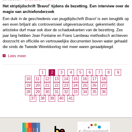
Het striptijdschrift 'Bravo!' tijdens de bezetting. Een interview over de
magie van archiefonderzoek
Een duik in de geschiedenis van jeugdtijdschrift
Bravo!
is een terugblik op
een even briljant als controversieel uitgeversavontuur, gekenmerkt door
artistieke durf maar ook door de schaduwkanten van de bezetting. Zes
jaar lang hebben Jean Fontaine en Frans Lambeau methodisch archieven
doorzocht en officiële en vertrouwelijke documenten boven water gehaald
die sinds de Tweede Wereldoorlog niet meer waren geraadpleegd.
Lees meer
1
2
3
4
5
6
7
8
9
10
11
12
13
14
15
16
17
18
19
20
21
22
23
24
25
26
27
28
29
30
31
32
33
34
35
36
37
38
39
40
41