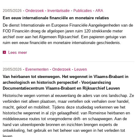
-
-
-
-
20/05/2026
Onderzoek
Inventarisatie
Publicaties
ARA
Een eeuw internationale financiële en monetaire relaties
De dienst Internationale en Europese Financiële Aangelegenheden van de
FOD Financiën droeg de afgelopen jaren ruim 120 strekkende meter
archief over aan het Algemeen Rijksarchief. Een papieren getuige van
ruim een eeuw financiële en monetaire internationale geschiedenis.
Lees meer
-
-
-
20/05/2026
Evenementen
Onderzoek
Leuven
Van heirbanen tot steenwegen. Het wegennet in Vlaams-Brabant in
archeologisch en historisch perspectief - Voorjaarslezing
Documentatiecentrum Vlaams-Brabant en Rijksarchief Leuven
Historische wegen vormen al eeuwenlang de aders van ons landschap. Ze
verbinden niet alleen plaatsen, maar vertellen ook verhalen over handel,
macht, geloof en mobiliteit. Tijdens deze studiedag verkennen we het
historische wegennet in al zijn gelaagdheid: van Romeinse heirbanen en
middeleeuwse routes tot vroegmoderne drift- en schaapwegen. Aan de
hand van uiteenlopende bronnen en inzichten brengen experts de
ontwikkeling, het gebruik en het beheer van wegen in het verleden tot
leven.