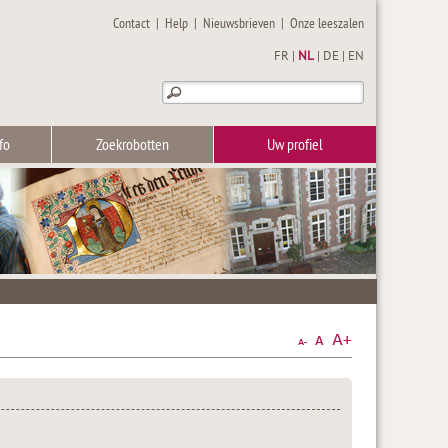
Contact
|
Help
|
Nieuwsbrieven
|
Onze leeszalen
FR
|
NL
|
DE
|
EN
fo
Zoekrobotten
Uw profiel