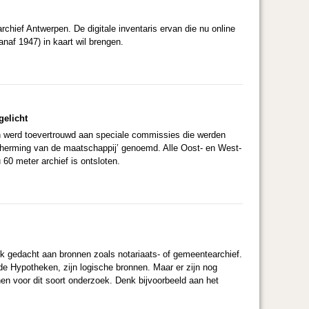
rchief Antwerpen. De digitale inventaris ervan die nu online
anaf 1947) in kaart wil brengen.
gelicht
rvan werd toevertrouwd aan speciale commissies die werden
scherming van de maatschappij’ genoemd. Alle Oost- en West-
0 meter archief is ontsloten.
k gedacht aan bronnen zoals notariaats- of gemeentearchief.
e Hypotheken, zijn logische bronnen. Maar er zijn nog
n voor dit soort onderzoek. Denk bijvoorbeeld aan het