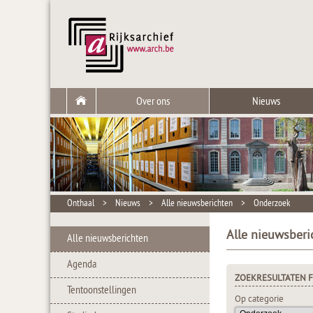
Over ons
Nieuws
Onthaal
>
Nieuws
>
Alle nieuwsberichten
>
Onderzoek
Alle nieuwsberi
Alle nieuwsberichten
Agenda
ZOEKRESULTATEN F
Tentoonstellingen
Op categorie