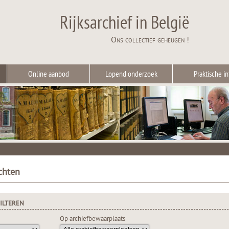
Rijksarchief in België
Ons collectief geheugen !
Online aanbod
Lopend onderzoek
Praktische in
chten
ILTEREN
Op archiefbewaarplaats