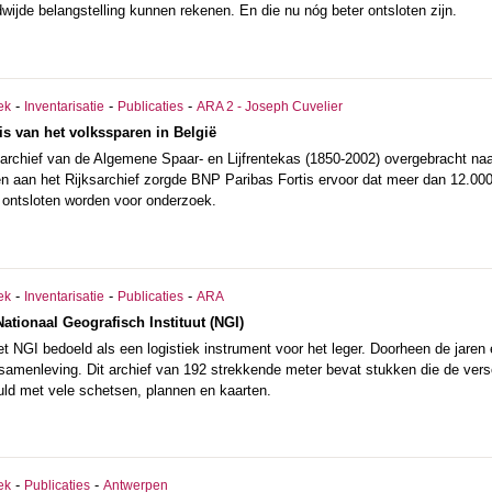
wijde belangstelling kunnen rekenen. En die nu nóg beter ontsloten zijn.
-
-
-
ek
Inventarisatie
Publicaties
ARA 2 - Joseph Cuvelier
is van het volkssparen in België
t archief van de Algemene Spaar- en Lijfrentekas (1850-2002) overgebracht na
ken aan het Rijksarchief zorgde BNP Paribas Fortis ervoor dat meer dan 12.00
ontsloten worden voor onderzoek.
-
-
-
ek
Inventarisatie
Publicaties
ARA
Nationaal Geografisch Instituut (NGI)
t NGI bedoeld als een logistiek instrument voor het leger. Doorheen de jaren ev
 samenleving. Dit archief van 192 strekkende meter bevat stukken die de vers
uld met vele schetsen, plannen en kaarten.
-
-
ek
Publicaties
Antwerpen