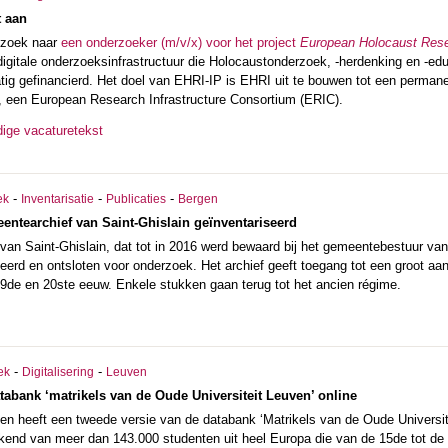
 aan
 zoek naar
een onderzoeker (m/v/x) voor het project
European Holocaust Rese
 digitale onderzoeksinfrastructuur die Holocaustonderzoek, -herdenking en -ed
ig gefinancierd. Het doel van EHRI-IP is EHRI uit te bouwen tot een perman
d, een European Research Infrastructure Consortium (ERIC).
dige vacaturetekst
-
-
-
ek
Inventarisatie
Publicaties
Bergen
ntearchief van Saint-Ghislain geïnventariseerd
an Saint-Ghislain, dat tot in 2016 werd bewaard bij het gemeentebestuur van 
seerd en ontsloten voor onderzoek. Het archief geeft toegang tot een groot 
19de en 20ste eeuw. Enkele stukken gaan terug tot het ancien régime.
-
-
ek
Digitalisering
Leuven
atabank ‘matrikels van de Oude Universiteit Leuven’ online
ven heeft een tweede versie van de databank ‘Matrikels van de Oude Universit
ekend van meer dan 143.000 studenten uit heel Europa die van de 15de tot de