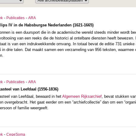
-
-
ek
Publicaties
ARA
lips IV in de Habsburgse Nederlanden (1621-1665)
ronnen is een duursport die in de academische wereld steeds minder wordt b
oltooiing van een reeks die de historici al ontelbare diensten heeft bewezen
aat is van een indrukwekkende omvang. In totaal bevat de editie 731 unieke o
6 in drie talen. Dat maakt samen een verzameling van 956 teksten, waarmee ond
n.
-
-
ek
Publicaties
ARA
kasteel van Leefdaal (1556-1836)
asteel van Leefdaal, bewaard in het
Algemeen Rijksarchief
, bevat stukken va
en overgebracht. Het gaat eerder om een “archiefcollectie” dan om een “organi
persoon of familie weergeeft.
-
ek
CegeSoma