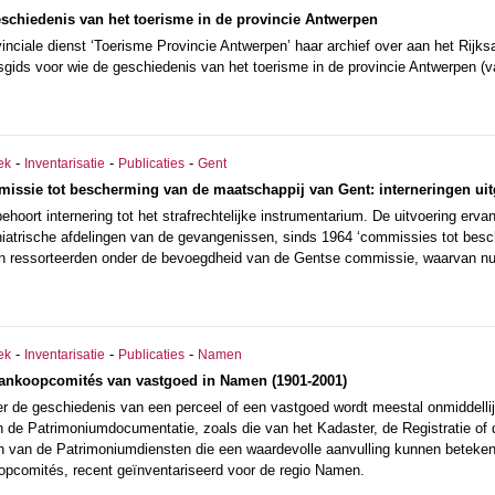
eschiedenis van het toerisme in de provincie Antwerpen
inciale dienst ‘Toerisme Provincie Antwerpen’ haar archief over aan het Rijksa
eisgids voor wie de geschiedenis van het toerisme in de provincie Antwerpen (v
-
-
-
ek
Inventarisatie
Publicaties
Gent
issie tot bescherming van de maatschappij van Gent: interneringen uit
ehoort internering tot het strafrechtelijke instrumentarium. De uitvoering e
chiatrische afdelingen van de gevangenissen, sinds 1964 ‘commissies tot be
n ressorteerden onder de bevoegdheid van de Gentse commissie, waarvan nu 6
-
-
-
ek
Inventarisatie
Publicaties
Namen
 aankoopcomités van vastgoed in Namen (1901-2001)
r de geschiedenis van een perceel of een vastgoed wordt meestal onmiddellij
 de Patrimoniumdocumentatie, zoals die van het Kadaster, de Registratie of d
n van de Patrimoniumdiensten die een waardevolle aanvulling kunnen betekene
opcomités, recent geïnventariseerd voor de regio Namen.