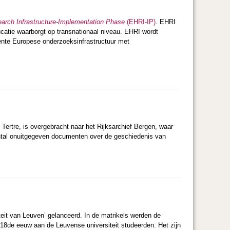
arch Infrastructure-Implementation Phase
(EHRI-IP)
. EHRI
ucatie waarborgt op transnationaal niveau. EHRI wordt
ente Europese onderzoeksinfrastructuur met
Tertre, is overgebracht naar het Rijksarchief Bergen, waar
aantal onuitgegeven documenten over de geschiedenis van
eit van Leuven’ gelanceerd. In de matrikels werden de
 18de eeuw aan de Leuvense universiteit studeerden. Het zijn