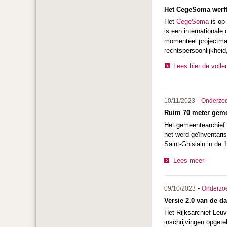
Het CegeSoma werft
Het
CegeSoma
is op
is een internationale
momenteel projectmat
rechtspersoonlijkhei
Lees hier de volle
-
10/11/2023
Onderzo
Ruim 70 meter gemee
Het gemeentearchief v
het werd geïnventari
Saint-Ghislain in de 
Lees meer
-
09/10/2023
Onderzo
Versie 2.0 van de d
Het Rijksarchief Leu
inschrijvingen opget