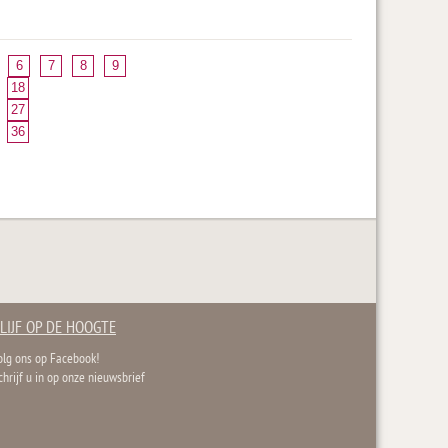
6
7
8
9
18
27
36
LIJF OP DE HOOGTE
olg ons op Facebook!
chrijf u in op onze nieuwsbrief