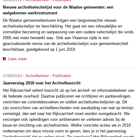
Nieuwe archiefselectielijst voor de Waalse gemeenten: een
welgekomen werkinstrument
De Waalse gemeentebesturen krijgen een langverwachte nieuwe
archiefselectielijst ter beschikking. Het gaat om een inhoudelijke en
vormelijke herziening en aanpassing van een oudere selectielijst die sinds
2005 niet meer herwerkt was. Ook aan Vlaamse zijde is een
geactualiseerde versie van de archiefselectielijst voor gemeentearchief
beschikbaar, goedgekeurd op 1 juni 2019.
Lees meer
-
-
27/08/2019
Archiefbeheer
Publicaties
Jaarverslag 2018 over het Archieftoezicht
Het Rijksarchief oefent toezicht uit op het archief- en informatiebeheer van
de federale overheid. Daartoe publiceren we richtlijnen en aanbevelingen,
verrichten we controlebezoeken en stellen archiefselectielijsten op. Dit
zijn overzichten van archiefbescheiden met aanduiding van wat op termijn
vernietigd, dan wel naar het Rijksarchief moet worden overgebracht. We
verzorgen ook opleidingen voor ambtenaren en verlenen advies bij de
bouw en inrichting van archiefruimtes. Welke concrete acties we in 2018
ondernamen om deze missie vorm te geven, lees je in het jaarverslag
'Archieftoezicht' dat nu online staat. De conclusie? Het Rijksarchief vraagt