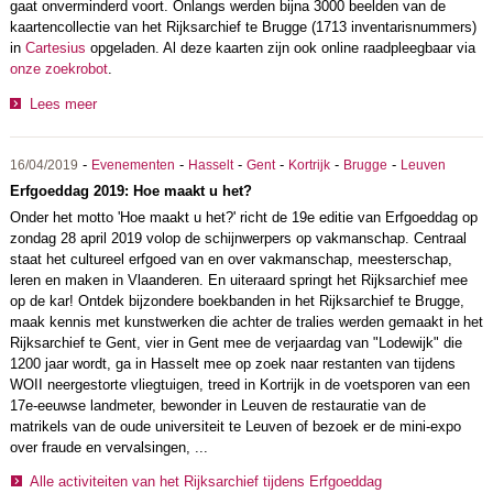
gaat onverminderd voort. Onlangs werden bijna 3000 beelden van de
kaartencollectie van het Rijksarchief te Brugge (1713 inventarisnummers)
in
Cartesius
opgeladen. Al deze kaarten zijn ook online raadpleegbaar via
onze zoekrobot
.
Lees meer
-
-
-
-
-
-
16/04/2019
Evenementen
Hasselt
Gent
Kortrijk
Brugge
Leuven
Erfgoeddag 2019: Hoe maakt u het?
Onder het motto 'Hoe maakt u het?' richt de 19e editie van Erfgoeddag op
zondag 28 april 2019 volop de schijnwerpers op vakmanschap. Centraal
staat het cultureel erfgoed van en over vakmanschap, meesterschap,
leren en maken in Vlaanderen. En uiteraard springt het Rijksarchief mee
op de kar! Ontdek bijzondere boekbanden in het Rijksarchief te Brugge,
maak kennis met kunstwerken die achter de tralies werden gemaakt in het
Rijksarchief te Gent, vier in Gent mee de verjaardag van "Lodewijk" die
1200 jaar wordt, ga in Hasselt mee op zoek naar restanten van tijdens
WOII neergestorte vliegtuigen, treed in Kortrijk in de voetsporen van een
17e-eeuwse landmeter, bewonder in Leuven de restauratie van de
matrikels van de oude universiteit te Leuven of bezoek er de mini-expo
over fraude en vervalsingen, ...
Alle activiteiten van het Rijksarchief tijdens Erfgoeddag