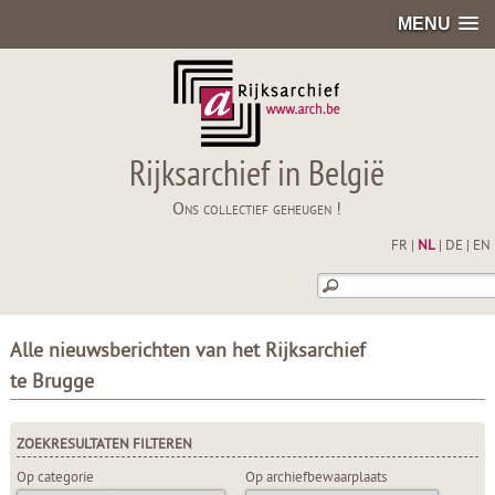
MENU
Rijksarchief in België
Ons collectief geheugen !
FR
|
NL
|
DE
|
EN
Alle nieuwsberichten van het Rijksarchief
te Brugge
ZOEKRESULTATEN FILTEREN
Op categorie
Op archiefbewaarplaats