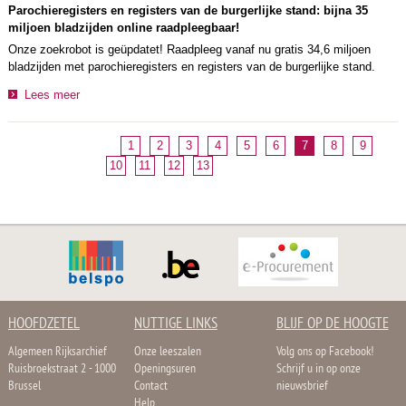
Parochieregisters en registers van de burgerlijke stand: bijna 35
miljoen bladzijden online raadpleegbaar!
Onze zoekrobot is geüpdatet! Raadpleeg vanaf nu gratis 34,6 miljoen
bladzijden met parochieregisters en registers van de burgerlijke stand.
Lees meer
1
2
3
4
5
6
7
8
9
10
11
12
13
HOOFDZETEL
NUTTIGE LINKS
BLIJF OP DE HOOGTE
Algemeen Rijksarchief
Onze leeszalen
Volg ons op Facebook!
Ruisbroekstraat 2 - 1000
Openingsuren
Schrijf u in op onze
Brussel
Contact
nieuwsbrief
Help