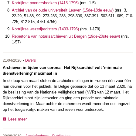
Kortrijkse poortersboeken (1413-1796)
(nrs. 1-5)
Archief van de oude universiteit Leuven (15de-18de eeuw)
(nrs. 3,
22-29, 51-88, 99, 273-286, 288, 298-306, 387-391, 502-511, 689, 710-
725, 812-815, 4751-4755)
Kortrijkse wezerijregisters (1403-1796)
(nrs. 1-179)
Repertoria van notarisarchieven uit Bergen (19de-20ste eeuw)
(nrs.
1-57)
-
21/04/2020
Divers
Archieven in tijden van corona - Het Rijksarchief vult ‘minimale
dienstverlening’ maximaal in
In de loop van maart sloten de archiefinstellingen in Europa één voor één
hun deuren voor het publiek. In België gebeurde dat op 13 maart 2020, na
de beslissing van de Nationale Veiligheidsraad (NVR) van 12 maart. Het
Rijksarchief sloot zijn leeszalen en ging een periode van minimale
dienstverlening in. Maar achter de schermen wordt meer dan ooit ingezet
op het toegankelijk maken van archieven voor onderzoek.
Lees meer
-
-
30/08/2019
Archiefbeheer
Publicaties