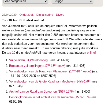
-
-
-
23/04/2020
Onderzoek
Digitalisering
Divers
Top 10 ArchPoll staat online!
Van 30 maart tot 9 april liep de enquête ArchPoll, waarmee we peilden
welke archieven (bestanden/bestanddelen) ons publiek graag zo snel
mogelijk online wil. Niet minder dan 2.888 mensen brachten hun stem uit:
een aantal dat onze verwachtingen ruim overtrof! We willen alle stemmers
dan ook bedanken voor hun deelname. Het werd een experiment dat
duidelijk naar meer smaakt. En we houden rekening met jullie voorkeur.
De
top 10
die uit de ArchPoll naar voren kwam, staat intussen
online
!
Vrijgeleiden uit Wereldoorlog I
(nrs. 414-607)
de
de
Brabantse volkstellingen (17
-18
eeuw)
(nrs. 314-405)
de
de
Vonnisboeken van de Raad van Vlaanderen (14
-18
eeuw)
(nrs.
164-170, 2327-2605 en 8557-8596)
Vonnisboeken van de Grote Raad van Mechelen (1475-1794)
(nrs.
977-1045)
Archief van de Raad van Beroerten (1567-1576)
(nrs. 1-400)
Penningkohieren in het archief van de Audiëntie (1569-1574)
(nrs.
618/1-39)