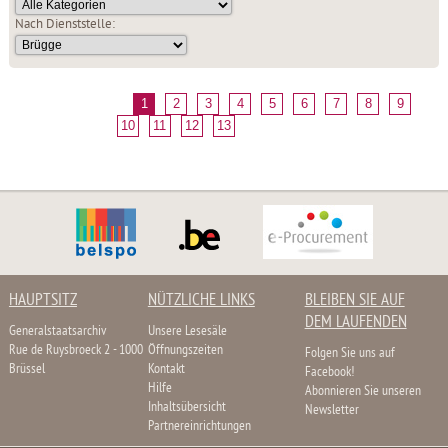
Nach Dienststelle:
1
2
3
4
5
6
7
8
9
10
11
12
13
HAUPTSITZ
NÜTZLICHE LINKS
BLEIBEN SIE AUF
DEM LAUFENDEN
Generalstaatsarchiv
Unsere Lesesäle
Rue de Ruysbroeck 2 - 1000
Öffnungszeiten
Folgen Sie uns auf
Brüssel
Kontakt
Facebook!
Hilfe
Abonnieren Sie unseren
Inhaltsübersicht
Newsletter
Partnereinrichtungen