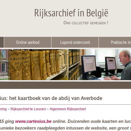
Rijksarchief in België
Ons collectief geheugen !
Online aanbod
Lopend onderzoek
Praktische in
ius: het kaartboek van de abdij van Averbode
-
-
ering
Rijksarchief te Leuven
Algemeen Rijksarchief
15 ging
www.cartesius.be
online. Duizenden oude kaarten en luch
unieke bezoekers raadpleegden intussen de website, een groot suc