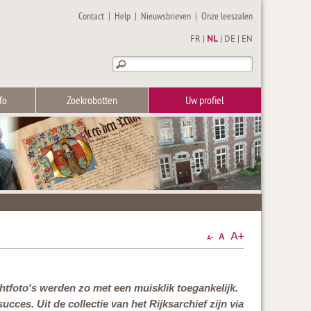
Contact
|
Help
|
Nieuwsbrieven
|
Onze leeszalen
FR
|
NL
|
DE
|
EN
fo
Zoekrobotten
Uw profiel
tfoto's werden zo met een muisklik toegankelijk.
ces. Uit de collectie van het Rijksarchief zijn via