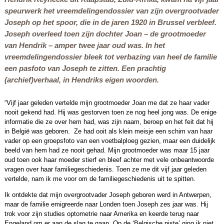
speurwerk het vreemdelingendossier van zijn overgrootvader
Joseph op het spoor, die in de jaren 1920 in Brussel verbleef.
Joseph overleed toen zijn dochter Joan – de grootmoeder
van Hendrik – amper twee jaar oud was. In het
vreemdelingendossier bleek tot verbazing van heel de familie
een pasfoto van Joseph te zitten. Een prachtig
(archief)verhaal, in Hendriks eigen woorden.
“Vijf jaar geleden vertelde mijn grootmoeder Joan me dat ze haar vader
nooit gekend had. Hij was gestorven toen ze nog heel jong was. De enige
informatie die ze over hem had, was zijn naam, beroep en het feit dat hij
in België was geboren. Ze had ooit als klein meisje een schim van haar
vader op een groepsfoto van een voetbalploeg gezien, maar een duidelijk
beeld van hem had ze nooit gehad. Mijn grootmoeder was maar 15 jaar
oud toen ook haar moeder stierf en bleef achter met vele onbeantwoorde
vragen over haar familiegeschiedenis. Toen ze me dit vijf jaar geleden
vertelde, nam ik me voor om de familiegeschiedenis uit te spitten.
Ik ontdekte dat mijn overgrootvader Joseph geboren werd in Antwerpen,
maar de familie emigreerde naar Londen toen Joseph zes jaar was. Hij
trok voor zijn studies optometrie naar Amerika en keerde terug naar
Engeland om er aan de slag te gaan. Op de ‘Belgische piste’ ging ik niet