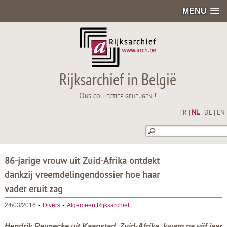
MENU
Rijksarchief in België
Ons collectief geheugen !
FR
|
NL
|
DE
|
EN
86-jarige vrouw uit Zuid-Afrika ontdekt
dankzij vreemdelingendossier hoe haar
vader eruit zag
-
-
24/03/2016
Divers
Algemeen Rijksarchief
Hendrik Reynecke uit Kaapstad, Zuid-Afrika, kwam na vijf jaar