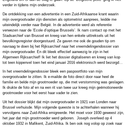
verder in tijdens mijn onderzoek.
De ontdekking van een advertentie in een Zuid-Afrikaanse krant waarin
mijn overgrootvader zijn diensten als optometrist aanprees, leidde me
uiteindelijk verder naar België. In de advertentie werd als referentie
verwezen naar de ‘Ecole d’optique Brussels’. Ik nam contact op met het
Stadsarchief van Brussel en kreeg van hen enkele uittreksels uit het
bevolkingsregister doorgestuurd. Ze gaven me ook de gouden tip om
navraag te doen bij het Rijksarchief naar het vreemdelingendossier van
mijn overgrootvader. En dit bleek effectief aanwezig te zijn in het
Algemeen Rijksarchief! Ik liet het dossier digitaliseren en kreeg van kop
tot teen kippenvel toen het eind januari 2016 elektronisch werd bezorgd…
In het vreemdelingendossier bleek een paspoortfoto van mijn
overgrootvader te zitten. Ik e-mailde de foto direct door naar heel de
familie en belde mijn grootmoeder op, die met verstomming was geslagen.
Ik drukte de foto af en na een rit van twee uur kreeg mijn geëmotioneerde
grootmoeder voor het eerst haar vader te zien.
Uit het dossier blijkt dat mijn overgrootvader in 1921 van Londen naar
Brussel verhuisde. Mijn volgende queeste is te achterhalen wanneer hij
vervolgens naar Zuid-Afrika emigreerde. Het moet voor 1930 geweest zijn,
het jaar dat mijn grootmoeder werd geboren. Joseph overleed op 4
oktober 1932 in Mafikent, Zuid-Afrika. Ik ben ook nog volop op zoek naar