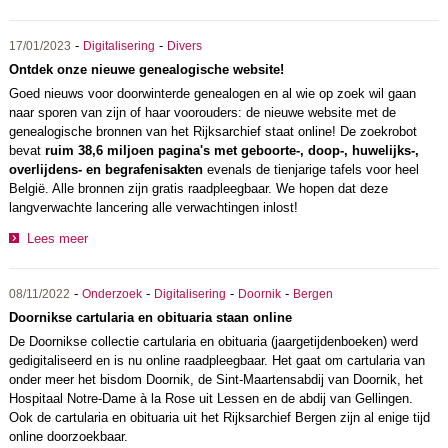
-
-
17/01/2023
Digitalisering
Divers
Ontdek onze nieuwe genealogische website!
Goed nieuws voor doorwinterde genealogen en al wie op zoek wil gaan
naar sporen van zijn of haar voorouders: de nieuwe website met de
genealogische bronnen van het Rijksarchief staat online! De zoekrobot
bevat
ruim 38,6 miljoen pagina's met geboorte-, doop-, huwelijks-,
overlijdens- en begrafenisakten
evenals de tienjarige tafels voor heel
België. Alle bronnen zijn gratis raadpleegbaar. We hopen dat deze
langverwachte lancering alle verwachtingen inlost!
Lees meer
-
-
-
-
08/11/2022
Onderzoek
Digitalisering
Doornik
Bergen
Doornikse cartularia en obituaria staan online
De Doornikse collectie cartularia en obituaria (jaargetijdenboeken) werd
gedigitaliseerd en is nu online raadpleegbaar. Het gaat om cartularia van
onder meer het bisdom Doornik, de Sint-Maartensabdij van Doornik, het
Hospitaal Notre-Dame à la Rose uit Lessen en de abdij van Gellingen.
Ook de cartularia en obituaria uit het Rijksarchief Bergen zijn al enige tijd
online doorzoekbaar.