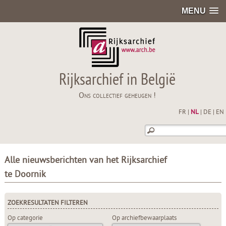
MENU
Rijksarchief in België
Ons collectief geheugen !
FR
|
NL
|
DE
|
EN
Alle nieuwsberichten van het Rijksarchief
te Doornik
ZOEKRESULTATEN FILTEREN
Op categorie
Op archiefbewaarplaats