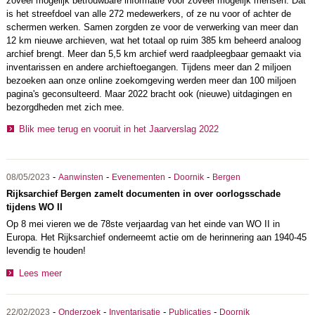
zoveel mogelijk betrouwbare informatie voor zoveel mogelijk mensen. Dat
is het streefdoel van alle 272 medewerkers, of ze nu voor of achter de
schermen werken. Samen zorgden ze voor de verwerking van meer dan
12 km nieuwe archieven, wat het totaal op ruim 385 km beheerd analoog
archief brengt. Meer dan 5,5 km archief werd raadpleegbaar gemaakt via
inventarissen en andere archieftoegangen. Tijdens meer dan 2 miljoen
bezoeken aan onze online zoekomgeving werden meer dan 100 miljoen
pagina's geconsulteerd. Maar 2022 bracht ook (nieuwe) uitdagingen en
bezorgdheden met zich mee.
Blik mee terug en vooruit in het Jaarverslag 2022
-
-
-
-
08/05/2023
Aanwinsten
Evenementen
Doornik
Bergen
Rijksarchief Bergen zamelt documenten in over oorlogsschade
tijdens WO II
Op 8 mei vieren we de 78ste verjaardag van het einde van WO II in
Europa. Het Rijksarchief onderneemt actie om de herinnering aan 1940-45
levendig te houden!
Lees meer
-
-
-
-
22/02/2023
Onderzoek
Inventarisatie
Publicaties
Doornik