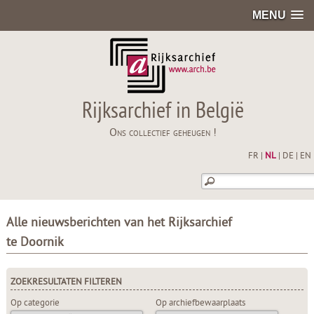
MENU
Rijksarchief in België
Ons collectief geheugen !
FR
|
NL
|
DE
|
EN
Alle nieuwsberichten van het Rijksarchief
te Doornik
ZOEKRESULTATEN FILTEREN
Op categorie
Op archiefbewaarplaats