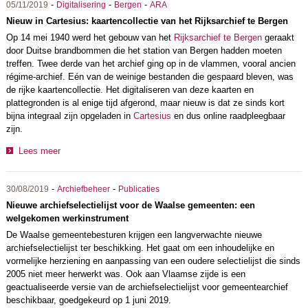
-
-
-
05/11/2019
Digitalisering
Bergen
ARA
Nieuw in Cartesius: kaartencollectie van het Rijksarchief te Bergen
Op 14 mei 1940 werd het gebouw van het
Rijksarchief te Bergen
geraakt
door Duitse brandbommen die het station van Bergen hadden moeten
treffen. Twee derde van het archief ging op in de vlammen, vooral ancien
régime-archief. Eén van de weinige bestanden die gespaard bleven, was
de rijke kaartencollectie. Het digitaliseren van deze kaarten en
plattegronden is al enige tijd afgerond, maar nieuw is dat ze sinds kort
bijna integraal zijn opgeladen in
Cartesius
en dus online raadpleegbaar
zijn.
Lees meer
-
-
30/08/2019
Archiefbeheer
Publicaties
Nieuwe archiefselectielijst voor de Waalse gemeenten: een
welgekomen werkinstrument
De Waalse gemeentebesturen krijgen een langverwachte nieuwe
archiefselectielijst ter beschikking. Het gaat om een inhoudelijke en
vormelijke herziening en aanpassing van een oudere selectielijst die sinds
2005 niet meer herwerkt was. Ook aan Vlaamse zijde is een
geactualiseerde versie van de archiefselectielijst voor gemeentearchief
beschikbaar, goedgekeurd op 1 juni 2019.