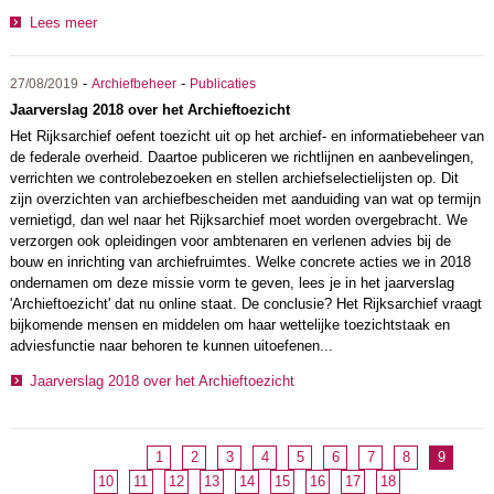
Lees meer
-
-
27/08/2019
Archiefbeheer
Publicaties
Jaarverslag 2018 over het Archieftoezicht
Het Rijksarchief oefent toezicht uit op het archief- en informatiebeheer van
de federale overheid. Daartoe publiceren we richtlijnen en aanbevelingen,
verrichten we controlebezoeken en stellen archiefselectielijsten op. Dit
zijn overzichten van archiefbescheiden met aanduiding van wat op termijn
vernietigd, dan wel naar het Rijksarchief moet worden overgebracht. We
verzorgen ook opleidingen voor ambtenaren en verlenen advies bij de
bouw en inrichting van archiefruimtes. Welke concrete acties we in 2018
ondernamen om deze missie vorm te geven, lees je in het jaarverslag
'Archieftoezicht' dat nu online staat. De conclusie? Het Rijksarchief vraagt
bijkomende mensen en middelen om haar wettelijke toezichtstaak en
adviesfunctie naar behoren te kunnen uitoefenen...
Jaarverslag 2018 over het Archieftoezicht
1
2
3
4
5
6
7
8
9
10
11
12
13
14
15
16
17
18