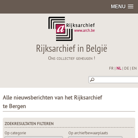
MENU
Rijksarchief in België
Ons collectief geheugen !
FR
|
NL
|
DE
|
EN
Alle nieuwsberichten van het Rijksarchief
te Bergen
ZOEKRESULTATEN FILTEREN
Op categorie
Op archiefbewaarplaats