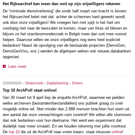
Het Rijksarchief kan meer dan ooit op zijn vrijwilligers rekenen
De “minimale dienstverlening” die sinds half maart van kracht is binnen
het Rijksarchief belet niet dat achter de schermen hard gewerkt wordt,
ook door onze vrijwilligers! We vroegen hen met spijt in het hart om
voorlopig niet naar de leeszalen te komen, maar van thuis uit bleven en
blijven ze het stamboomonderzoek in België meer dan ooit mee vooruit
helpen. Daarvoor willen we onze vrijwilligers nog eens heel expliciet
bedanken! Naast de opvolging van de bestaande projecten (DemoGen,
DemoGenVisu, enz.) werden de afgelopen weken ook nieuwe databanken
opgestart.
Lees meer
-
-
-
23/04/2020
Onderzoek
Digitalisering
Divers
Top 10 ArchPoll staat online!
Van 30 maart tot 9 april liep de enquête ArchPoll, waarmee we peilden
welke archieven (bestanden/bestanddelen) ons publiek graag zo snel
mogelijk online wil. Niet minder dan 2.888 mensen brachten hun stem uit:
een aantal dat onze verwachtingen ruim overtrof! We willen alle stemmers
dan ook bedanken voor hun deelname. Het werd een experiment dat
duidelijk naar meer smaakt. En we houden rekening met jullie voorkeur.
De
top 10
die uit de ArchPoll naar voren kwam, staat intussen
online
!