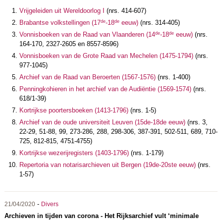
Vrijgeleiden uit Wereldoorlog I
(nrs. 414-607)
de
de
Brabantse volkstellingen (17
-18
eeuw)
(nrs. 314-405)
de
de
Vonnisboeken van de Raad van Vlaanderen (14
-18
eeuw)
(nrs.
164-170, 2327-2605 en 8557-8596)
Vonnisboeken van de Grote Raad van Mechelen (1475-1794)
(nrs.
977-1045)
Archief van de Raad van Beroerten (1567-1576)
(nrs. 1-400)
Penningkohieren in het archief van de Audiëntie (1569-1574)
(nrs.
618/1-39)
Kortrijkse poortersboeken (1413-1796)
(nrs. 1-5)
Archief van de oude universiteit Leuven (15de-18de eeuw)
(nrs. 3,
22-29, 51-88, 99, 273-286, 288, 298-306, 387-391, 502-511, 689, 710-
725, 812-815, 4751-4755)
Kortrijkse wezerijregisters (1403-1796)
(nrs. 1-179)
Repertoria van notarisarchieven uit Bergen (19de-20ste eeuw)
(nrs.
1-57)
-
21/04/2020
Divers
Archieven in tijden van corona - Het Rijksarchief vult ‘minimale