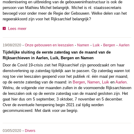
modernisering en uitbreiding van de gebouweninfrastructuur is ook de
persoon van Mathieu Michel belangrijk. Michel is nl. staatssecretaris
bevoegd voor onder meer de Regie der Gebouwen. Welke delen van het
regeerakkoord zijn voor het Rijksarchief belangrijk?
Lees meer
-
-
-
-
-
19/08/2020
Onze gebouwen en leeszalen
Namen
Luik
Bergen
Aarlen
Tijdelijke sluiting de eerste zaterdag van de maand van de
Rijksarchieven in Aarlen, Luik, Bergen en Namen
Door de Covid 19-crisis ziet het Rijksarchief zijn genoodzaakt om haar
dienstverlening op zaterdag tijdelijk aan te passen. Op zaterdag waren tot
nog toe vier leeszalen geopend voor het publiek nl. één maal per maand,
op de eerste zaterdag van de maand: in
Bergen
,
Namen
,
Luik
en
Aarlen
.
Welnu, de volgende vier maanden zullen in de voornoemde Rijksarchieven
de leeszalen ook op de eerste zaterdag van de maand gesloten zijn. Het
gaat hier dus om 5 september, 3 oktober, 7 november en 5 december.
Over de eventuele heropening begin 2021 zal tijdig worden
gecommuniceerd. Met dank voor uw begrip.
-
03/05/2020
Divers