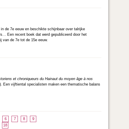
in de 7e eeuw en beschikte schijnbaar over talrijke
rs… Een recent boek dat werd gepubliceerd door het
j van de 7e tot de 15e eeuw.
storiens et chroniqueurs du Hainaut du moyen âge à nos
. Een vijftiental specialisten maken een thematische balans
6
7
8
9
18