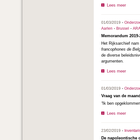
Lees meer
-
01/03/2019
Onderzo
-
-
Aarlen
Brussel
AR
Memorandum 2019-20
Het Rijksarchief nam
francophones de Bel
de diverse beleidsni
argumenten.
Lees meer
-
01/03/2019
Onderzo
Vraag van de maand
“
Ik ben opgeklommen i
Lees meer
-
23/02/2019
Inventari
De napoleontische 