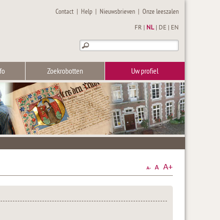
Contact
|
Help
|
Nieuwsbrieven
|
Onze leeszalen
FR
|
NL
|
DE
|
EN
fo
Zoekrobotten
Uw profiel