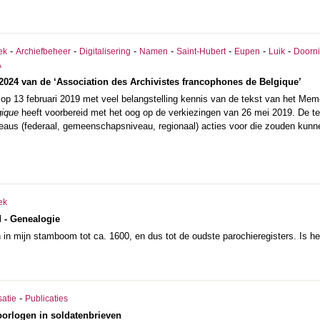
-
-
-
-
-
-
-
ek
Archiefbeheer
Digitalisering
Namen
Saint-Hubert
Eupen
Luik
Doorni
A
24 van de ‘Association des Archivistes francophones de Belgique’
 op 13 februari 2019 met veel belangstelling kennis van de tekst van het M
gique
heeft voorbereid met het oog op de verkiezingen van 26 mei 2019. De tek
veaus (federaal, gemeenschapsniveau, regionaal) acties voor die zouden ku
ek
 - Genealogie
n mijn stamboom tot ca. 1600, en dus tot de oudste parochieregisters. Is he
-
satie
Publicaties
oorlogen in soldatenbrieven