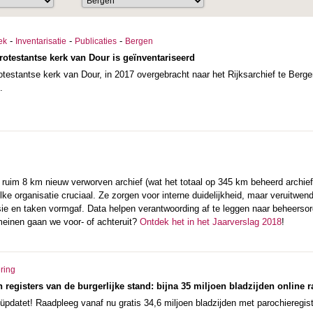
-
-
-
ek
Inventarisatie
Publicaties
Bergen
rotestantse kerk van Dour is geïnventariseerd
otestantse kerk van Dour, in 2017 overgebracht naar het Rijksarchief te Berg
.
ruim 8 km nieuw verworven archief (wat het totaal op 345 km beheerd archief 
 elke organisatie cruciaal. Ze zorgen voor interne duidelijkheid, maar veruitwe
issie en taken vormgaf. Data helpen verantwoording af te leggen naar beheers
einen gaan we voor- of achteruit?
Ontdek het in het Jaarverslag 2018
!
ering
 registers van de burgerlijke stand: bijna 35 miljoen bladzijden online 
pdatet! Raadpleeg vanaf nu gratis 34,6 miljoen bladzijden met parochieregiste