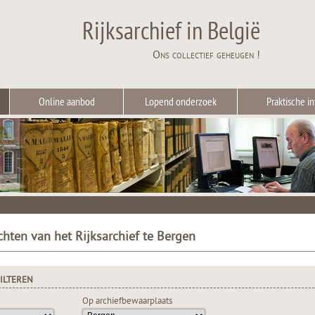
Rijksarchief in België
Ons collectief geheugen !
Online aanbod
Lopend onderzoek
Praktische in
chten van het Rijksarchief te Bergen
ILTEREN
Op archiefbewaarplaats