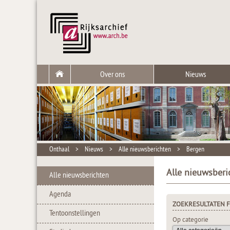
Over ons
Nieuws
Onthaal
>
Nieuws
>
Alle nieuwsberichten
>
Bergen
Alle nieuwsberi
Alle nieuwsberichten
Agenda
ZOEKRESULTATEN F
Tentoonstellingen
Op categorie