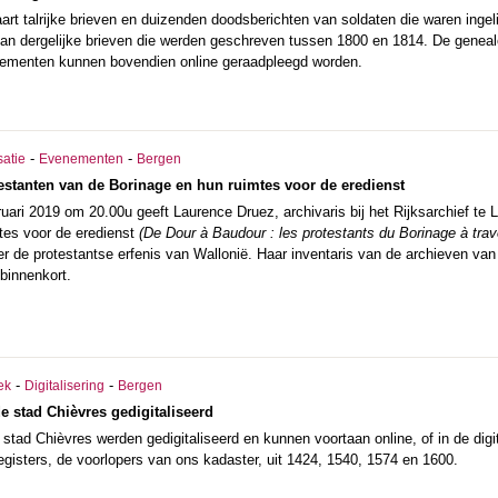
art talrijke brieven en duizenden doodsberichten van soldaten die waren ingeli
an dergelijke brieven die werden geschreven tussen 1800 en 1814. De geneal
tementen kunnen bovendien online geraadpleegd worden.
-
-
satie
Evenementen
Bergen
estanten van de Borinage en hun ruimtes voor de eredienst
ari 2019 om 20.00u geeft Laurence Druez, archivaris bij het Rijksarchief te L
tes voor de eredienst
(
De Dour à Baudour : les protestants du Borinage à trave
r de protestantse erfenis van Wallonië.
Haar inventaris van de archieven van
 binnenkort.
-
-
ek
Digitalisering
Bergen
de stad Chièvres gedigitaliseerd
e stad Chièvres werden gedigitaliseerd en kunnen voortaan online, of in de dig
egisters, de voorlopers van ons kadaster, uit 1424, 1540, 1574 en 1600.