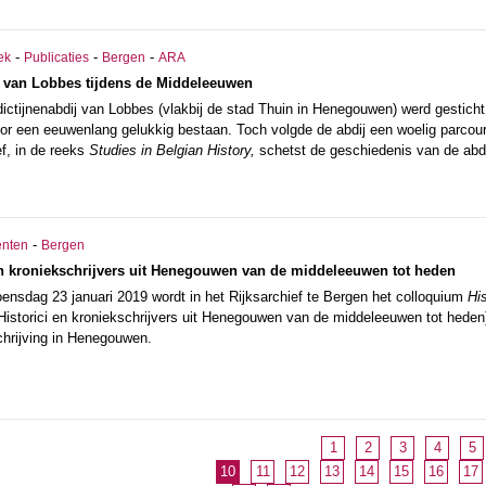
-
-
-
ek
Publicaties
Bergen
ARA
j van Lobbes tijdens de Middeleeuwen
ictijnenabdij van Lobbes (vlakbij de stad Thuin in Henegouwen) werd gesticht 
oor een eeuwenlang gelukkig bestaan. Toch volgde de abdij een woelig parcou
f, in de reeks
Studies in Belgian History,
schetst de geschiedenis van de abdi
-
nten
Bergen
en kroniekschrijvers uit Henegouwen van de middeleeuwen tot heden
nsdag 23 januari 2019 wordt in het Rijksarchief te Bergen het colloquium
Hi
Historici en kroniekschrijvers uit Henegouwen van de middeleeuwen tot heden)
chrijving in Henegouwen.
1
2
3
4
5
10
11
12
13
14
15
16
17