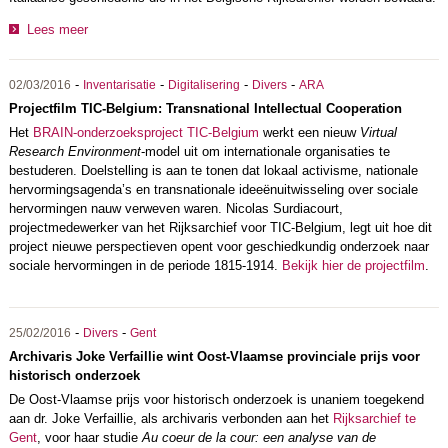
Lees meer
-
-
-
-
02/03/2016
Inventarisatie
Digitalisering
Divers
ARA
Projectfilm TIC-Belgium: Transnational Intellectual Cooperation
Het
BRAIN-onderzoeksproject
TIC-Belgium
werkt een nieuw
Virtual
Research Environment
-model uit om internationale organisaties te
bestuderen. Doelstelling is aan te tonen dat lokaal activisme, nationale
hervormingsagenda’s en transnationale ideeënuitwisseling over sociale
hervormingen nauw verweven waren. Nicolas Surdiacourt,
projectmedewerker van het Rijksarchief voor TIC-Belgium, legt uit hoe dit
project nieuwe perspectieven opent voor geschiedkundig onderzoek naar
sociale hervormingen in de periode 1815-1914.
Bekijk hier de projectfilm
.
-
-
25/02/2016
Divers
Gent
Archivaris Joke Verfaillie wint Oost-Vlaamse provinciale prijs voor
historisch onderzoek
De Oost-Vlaamse prijs voor historisch onderzoek is unaniem toegekend
aan dr. Joke Verfaillie, als archivaris verbonden aan het
Rijksarchief te
Gent
, voor haar studie
Au coeur de la cour: een analyse van de