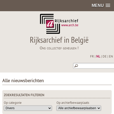
MENU
Rijksarchief in België
Ons collectief geheugen !
FR
|
NL
|
DE
|
EN
Alle nieuwsberichten
ZOEKRESULTATEN FILTEREN
Op categorie
Op archiefbewaarplaats