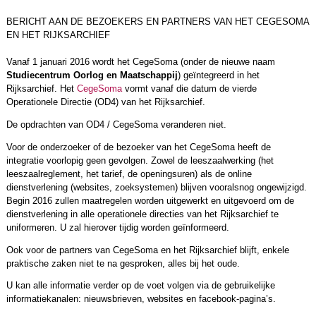
BERICHT AAN DE BEZOEKERS EN PARTNERS VAN HET CEGESOMA
EN HET RIJKSARCHIEF
Vanaf 1 januari 2016 wordt het CegeSoma (onder de nieuwe naam
Studiecentrum Oorlog en Maatschappij
) geïntegreerd in het
Rijksarchief. Het
CegeSoma
vormt vanaf die datum de vierde
Operationele Directie (OD4) van het Rijksarchief.
De opdrachten van OD4 / CegeSoma veranderen niet.
Voor de onderzoeker of de bezoeker van het CegeSoma heeft de
integratie voorlopig geen gevolgen. Zowel de leeszaalwerking (het
leeszaalreglement, het tarief, de openingsuren) als de online
dienstverlening (websites, zoeksystemen) blijven vooralsnog ongewijzigd.
Begin 2016 zullen maatregelen worden uitgewerkt en uitgevoerd om de
dienstverlening in alle operationele directies van het Rijksarchief te
uniformeren. U zal hierover tijdig worden geïnformeerd.
Ook voor de partners van CegeSoma en het Rijksarchief blijft, enkele
praktische zaken niet te na gesproken, alles bij het oude.
U kan alle informatie verder op de voet volgen via de gebruikelijke
informatiekanalen: nieuwsbrieven, websites en facebook-pagina’s.