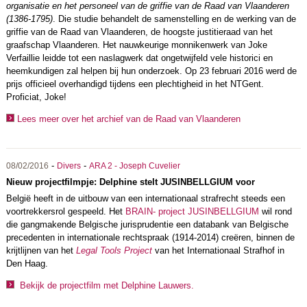
organisatie en het personeel van de griffie van de Raad van Vlaanderen
(1386-1795)
. Die studie behandelt de samenstelling en de werking van de
griffie van de Raad van Vlaanderen, de hoogste justitieraad van het
graafschap Vlaanderen. Het nauwkeurige monnikenwerk van Joke
Verfaillie leidde tot een naslagwerk dat ongetwijfeld vele historici en
heemkundigen zal helpen bij hun onderzoek. Op 23 februari 2016 werd de
prijs officieel overhandigd tijdens een plechtigheid in het NTGent.
Proficiat, Joke!
Lees meer over het archief van de Raad van Vlaanderen
-
-
08/02/2016
Divers
ARA 2 - Joseph Cuvelier
Nieuw projectfilmpje: Delphine stelt JUSINBELLGIUM voor
België heeft in de uitbouw van een internationaal strafrecht steeds een
voortrekkersrol gespeeld. Het
BRAIN- project
JUSINBELLGIUM
wil rond
die gangmakende Belgische jurisprudentie een databank van Belgische
precedenten in internationale rechtspraak (1914-2014) creëren, binnen de
krijtlijnen van het
Legal Tools Project
van het Internationaal Strafhof in
Den Haag.
Bekijk de projectfilm met Delphine Lauwers.