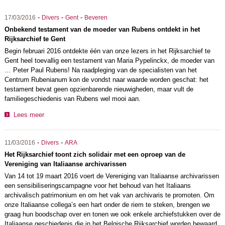
-
-
-
17/03/2016
Divers
Gent
Beveren
Onbekend testament van de moeder van Rubens ontdekt in het
Rijksarchief te Gent
Begin februari 2016 ontdekte één van onze lezers in het Rijksarchief te
Gent heel toevallig een testament van Maria Pypelinckx, de moeder van
… Peter Paul Rubens! Na raadpleging van de specialisten van het
Centrum Rubenianum kon de vondst naar waarde worden geschat: het
testament bevat geen opzienbarende nieuwigheden, maar vult de
familiegeschiedenis van Rubens wel mooi aan.
Lees meer
-
-
11/03/2016
Divers
ARA
Het Rijksarchief toont zich solidair met een oproep van de
Vereniging van Italiaanse archivarissen
Van 14 tot 19 maart 2016 voert de Vereniging van Italiaanse archivarissen
een sensibiliseringscampagne voor het behoud van het Italiaans
archivalisch patrimonium en om het vak van archivaris te promoten. Om
onze Italiaanse collega’s een hart onder de riem te steken, brengen we
graag hun boodschap over en tonen we ook enkele archiefstukken over de
Italiaanse geschiedenis die in het Belgische Rijksarchief worden bewaard.