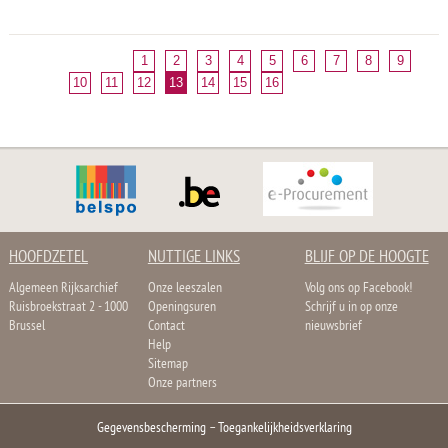
1
2
3
4
5
6
7
8
9
10
11
12
13
14
15
16
HOOFDZETEL
NUTTIGE LINKS
BLIJF OP DE HOOGTE
Algemeen Rijksarchief
Onze leeszalen
Volg ons op Facebook!
Ruisbroekstraat 2 - 1000
Openingsuren
Schrijf u in op onze
Brussel
Contact
nieuwsbrief
Help
Sitemap
Onze partners
Gegevensbescherming
–
Toegankelijkheidsverklaring