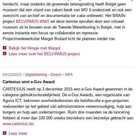
herdacht, maar ondanks de groeiende belangstelling heeft België geen
museum dat een stand van zaken biedt van WO II-onderzoek en ook een
overzicht van archief en documentatie ter zake ontbreekt. Het BRAIN-
project
BELVIRMUS-WW2
wil deze leemte opvullen door een virtueel
museum uit te bouwen over de Tweede Wereldoorlog in België, met in
eerste instantie een focus op collaboratie en repressie.
Projectmedewerkster Margot Brulard licht de plannen verder toe.
Bekijk het filmpje met Margot
Lees meer over het BELVIRMUS-project
-
-
-
04/12/2015
Digitalisering
Divers
ARA
Cartesius wint e-Gov Award
CARTESIUS heeft op 3 december 2015 een e-Gov Award gewonnen in de
categorie gebruiksvriendelijkheid. De e-Gov Awards, een organisatie van
Agoria ICT, bekronen overheidsdiensten die beloftevolle e-gov-projecten
realiseerden op het gebied van administratieve vereenvoudiging, hulp aan
burgers en hulp aan ondernemingen. Ruim drie maanden na de lancering
hebben al meer dan 100.000 unieke bezoekers een bezoekje gebracht aan
www.cartesius.be
.
Lees meer