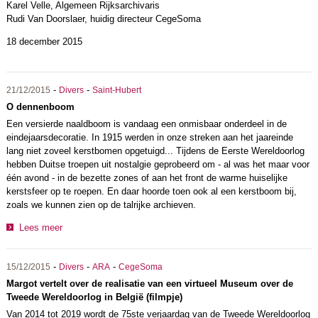
Karel Velle, Algemeen Rijksarchivaris
Rudi Van Doorslaer, huidig directeur CegeSoma
18 december 2015
-
-
21/12/2015
Divers
Saint-Hubert
O dennenboom
Een versierde naaldboom is vandaag een onmisbaar onderdeel in de
eindejaarsdecoratie. In 1915 werden in onze streken aan het jaareinde
lang niet zoveel kerstbomen opgetuigd... Tijdens de Eerste Wereldoorlog
hebben Duitse troepen uit nostalgie geprobeerd om - al was het maar voor
één avond - in de bezette zones of aan het front de warme huiselijke
kerstsfeer op te roepen. En daar hoorde toen ook al een kerstboom bij,
zoals we kunnen zien op de talrijke archieven.
Lees meer
-
-
-
15/12/2015
Divers
ARA
CegeSoma
Margot vertelt over de realisatie van een virtueel Museum over de
Tweede Wereldoorlog in België (filmpje)
Van 2014 tot 2019 wordt de 75ste verjaardag van de Tweede Wereldoorlog