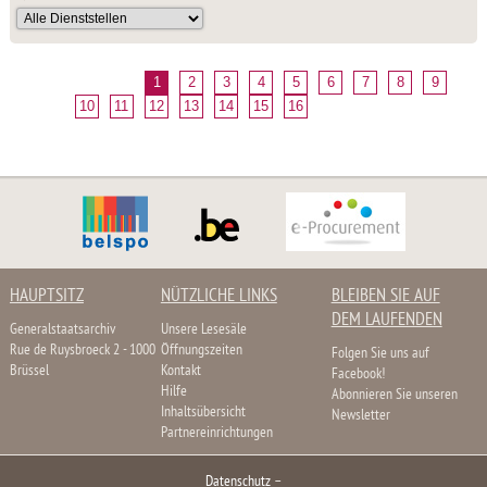
1
2
3
4
5
6
7
8
9
10
11
12
13
14
15
16
HAUPTSITZ
NÜTZLICHE LINKS
BLEIBEN SIE AUF
DEM LAUFENDEN
Generalstaatsarchiv
Unsere Lesesäle
Rue de Ruysbroeck 2 - 1000
Öffnungszeiten
Folgen Sie uns auf
Brüssel
Kontakt
Facebook!
Hilfe
Abonnieren Sie unseren
Inhaltsübersicht
Newsletter
Partnereinrichtungen
Datenschutz
–