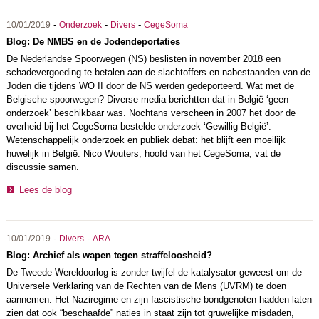
-
-
-
10/01/2019
Onderzoek
Divers
CegeSoma
Blog: De NMBS en de Jodendeportaties
De Nederlandse Spoorwegen (NS) beslisten in november 2018 een
schadevergoeding te betalen aan de slachtoffers en nabestaanden van de
Joden die tijdens WO II door de NS werden gedeporteerd. Wat met de
Belgische spoorwegen? Diverse media berichtten dat in België ‘geen
onderzoek’ beschikbaar was. Nochtans verscheen in 2007 het door de
overheid bij het CegeSoma bestelde onderzoek ‘Gewillig België’.
Wetenschappelijk onderzoek en publiek debat: het blijft een moeilijk
huwelijk in België. Nico Wouters, hoofd van het CegeSoma, vat de
discussie samen.
Lees de blog
-
-
10/01/2019
Divers
ARA
Blog: Archief als wapen tegen straffeloosheid?
De Tweede Wereldoorlog is zonder twijfel de katalysator geweest om de
Universele Verklaring van de Rechten van de Mens (UVRM) te doen
aannemen. Het Naziregime en zijn fascistische bondgenoten hadden laten
zien dat ook “beschaafde” naties in staat zijn tot gruwelijke misdaden,