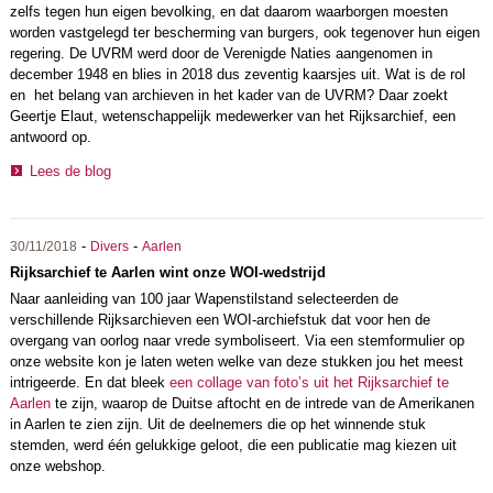
zelfs tegen hun eigen bevolking, en dat daarom waarborgen moesten
worden vastgelegd ter bescherming van burgers, ook tegenover hun eigen
regering. De UVRM werd door de Verenigde Naties aangenomen in
december 1948 en blies in 2018 dus zeventig kaarsjes uit. Wat is de rol
en het belang van archieven in het kader van de UVRM? Daar zoekt
Geertje Elaut, wetenschappelijk medewerker van het Rijksarchief, een
antwoord op.
Lees de blog
-
-
30/11/2018
Divers
Aarlen
Rijksarchief te Aarlen wint onze WOI-wedstrijd
Naar aanleiding van 100 jaar Wapenstilstand selecteerden de
verschillende Rijksarchieven een WOI-archiefstuk dat voor hen de
overgang van oorlog naar vrede symboliseert. Via een stemformulier op
onze website kon je laten weten welke van deze stukken jou het meest
intrigeerde. En dat bleek
een collage van foto’s uit het Rijksarchief te
Aarlen
te zijn, waarop de Duitse aftocht en de intrede van de Amerikanen
in Aarlen te zien zijn. Uit de deelnemers die op het winnende stuk
stemden, werd één gelukkige geloot, die een publicatie mag kiezen uit
onze webshop.