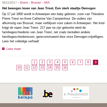
-
-
-
06/12/2017
Divers
Brussel
ARA
Het bewogen leven van Jean Triest. Een sterk staaltje Demogen
Op 17 juli 1800 wordt in Antwerpen een baby geboren, zoon van Théodore
Pierre Triest en Anne Catherine Van Campenhout. De ouders zijn
afkomstig van Brussel, maar verblijven voor zaken in Antwerpen. Het kind
krijgt de naam Jean Triest. 217 jaar na zijn geboorte werd de
familiegeschiedenis van Jean Triest, net zoals tientallen andere
familiegeschiedenissen, gereconstrueerd door onze Demogen-vrijwilligers.
Lees het volledige verhaal!
Lees meer
1
2
3
4
5
6
7
8
9
10
11
12
13
14
15
16