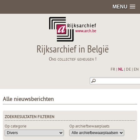
MENU
Rijksarchief in België
Ons collectief geheugen !
FR
|
NL
|
DE
|
EN
Alle nieuwsberichten
ZOEKRESULTATEN FILTEREN
Op categorie
Op archiefbewaarplaats