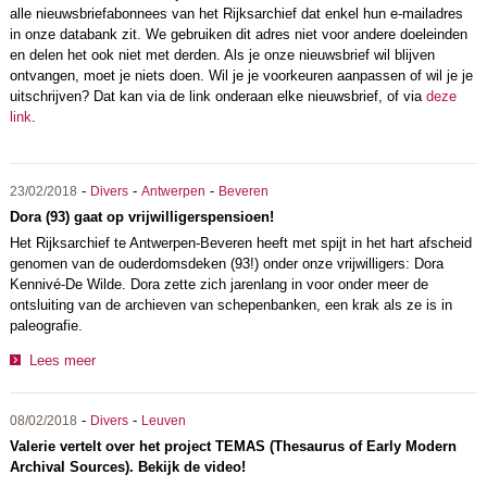
alle nieuwsbriefabonnees van het Rijksarchief dat enkel hun e-mailadres
in onze databank zit. We gebruiken dit adres niet voor andere doeleinden
en delen het ook niet met derden. Als je onze nieuwsbrief wil blijven
ontvangen, moet je niets doen. Wil je je voorkeuren aanpassen of wil je je
uitschrijven? Dat kan via de link onderaan elke nieuwsbrief, of via
deze
link
.
-
-
-
23/02/2018
Divers
Antwerpen
Beveren
Dora (93) gaat op vrijwilligerspensioen!
Het Rijksarchief te Antwerpen-Beveren heeft met spijt in het hart afscheid
genomen van de ouderdomsdeken (93!) onder onze vrijwilligers: Dora
Kennivé-De Wilde. Dora zette zich jarenlang in voor onder meer de
ontsluiting van de archieven van schepenbanken, een krak als ze is in
paleografie.
Lees meer
-
-
08/02/2018
Divers
Leuven
Valerie vertelt over het project TEMAS (Thesaurus of Early Modern
Archival Sources). Bekijk de video!