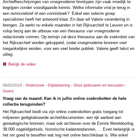
Archiefbeschrijvingen van vroegmoderne brontypes zijn vaak moeilijk te
begrijpen zonder voorafgaande kennis. Welke informatie vind je terug in
een remissiebrief of een vonnisboek? Enkel een selecte groep
specialisten heeft het antwoord klaar. En daar wil Valerie verandering in
brengen. Ze werkt nu enkele maanden in het Rijksarchief te Leuven en is
volop bezig aan de uitbouw van een thesaurus van vroegmoderne
redactionele vormen. Op termijn zal deze thesaurus aan de zoekrobot van
het Rijksarchief worden gekoppeld, zodat vroegmoderne bronnen veel
toegankelijker worden, voor een veel breder publiek. Valerie geeft tekst en
uitleg.
Bekijk de video
-
-
-
-
06/02/2018
Onderzoek
Digitalisering
Onze gebouwen en leeszalen
Divers
Vraag van de maand: Kan ik in jullie online zoekrobotten de hele
collectie terugvinden?
Het Rijksarchief biedt via zijn online zoekrobotten gratis toegang tot
miljoenen gedigitaliseerde archiefdocumenten: een rijk aanbod aan
genealogische bronnen, maar ook archieven over de Eerste Wereldoorlog,
38.000 zegelafgietsels, historische kadasterplannen, … Even belangrijk is
het om goed te beseffen wat nog niet online beschikbaar is. Wie enkel