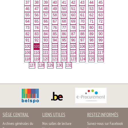
37
38
39
40
41
42
43
44
45
46
47
48
49
50
51
52
53
54
55
56
57
58
59
60
61
62
63
64
65
66
67
68
69
70
71
72
73
74
75
76
77
78
79
80
81
82
83
84
85
86
87
88
89
90
91
92
93
94
95
96
97
98
99
100
101
102
103
104
105
106
107
108
109
110
111
112
113
114
115
116
117
118
119
120
121
122
123
124
125
126
127
128
129
130
131
SIÈGE CENTRAL
LIENS UTILES
RESTEZ INFORMÉS
Archives générales du
Nos salles de lecture
Suivez-nous sur Facebook