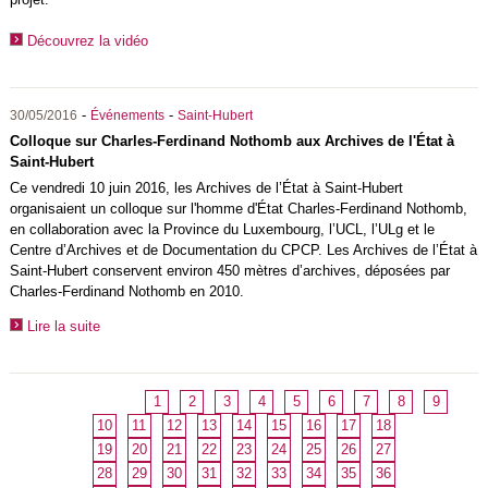
Découvrez la vidéo
-
-
30/05/2016
Événements
Saint-Hubert
Colloque sur Charles-Ferdinand Nothomb aux Archives de l'État à
Saint-Hubert
Ce vendredi 10 juin 2016, les Archives de l’État à Saint-Hubert
organisaient un colloque sur l'homme d'État Charles-Ferdinand Nothomb,
en collaboration avec la Province du Luxembourg, l’UCL, l’ULg et le
Centre d’Archives et de Documentation du CPCP. Les Archives de l’État à
Saint-Hubert conservent environ 450 mètres d’archives, déposées par
Charles-Ferdinand Nothomb en 2010.
Lire la suite
1
2
3
4
5
6
7
8
9
10
11
12
13
14
15
16
17
18
19
20
21
22
23
24
25
26
27
28
29
30
31
32
33
34
35
36