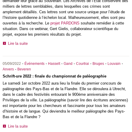
demander leur grâce au Souverain. Les Archives de l’État conservent des
milliers de lettres semblables, dans lesquelles ces crimes sont
amplement détaillés. Ces lettres sont une source unique pour l’étude de
l’histoire quotidienne à l’échelon local. Malheureusement, elles sont peu
ouvertes à la recherche. Le
projet PARDONS
souhaite remédier à cette
situation. Dans ce webinar, Gert Gielis, collaborateur scientifique du
projet, expose les premiers résultats du projet.
Lire la suite
-
-
-
-
-
-
-
05/09/2022
Événements
Hasselt
Gand
Courtrai
Bruges
Louvain
-
Anvers
Beveren
Schrift-ure 2022 : finale du championnat de paléographie
Le samedi 1er octobre 2022 aura lieu la finale du premier concours de
paléographie des Pays-Bas et de la Flandre. Elle se déroulera à Utrecht,
dans le cadre des festivités entourant le 900ème anniversaire des
Privilèges de la ville. La paléographie (savoir lire des écritures anciennes)
est importante pour les chercheurs et fascinante pour tous les amateurs
d’histoire et de langue. Qui deviendra le meilleur paléographe des Pays-
Bas et de la Flandre ?
Lire la suite