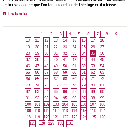
se trouve dans ce que l’on fait aujourd’hui de l’héritage qu’il a laissé.
Lire la suite
1
2
3
4
5
6
7
8
9
10
11
12
13
14
15
16
17
18
19
20
21
22
23
24
25
26
27
28
29
30
31
32
33
34
35
36
37
38
39
40
41
42
43
44
45
46
47
48
49
50
51
52
53
54
55
56
57
58
59
60
61
62
63
64
65
66
67
68
69
70
71
72
73
74
75
76
77
78
79
80
81
82
83
84
85
86
87
88
89
90
91
92
93
94
95
96
97
98
99
100
101
102
103
104
105
106
107
108
109
110
111
112
113
114
115
116
117
118
119
120
121
122
123
124
125
126
127
128
129
130
131