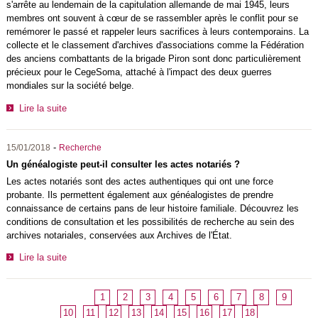
s'arrête au lendemain de la capitulation allemande de mai 1945, leurs
membres ont souvent à cœur de se rassembler après le conflit pour se
remémorer le passé et rappeler leurs sacrifices à leurs contemporains. La
collecte et le classement d'archives d'associations comme la Fédération
des anciens combattants de la brigade Piron sont donc particulièrement
précieux pour le CegeSoma, attaché à l'impact des deux guerres
mondiales sur la société belge.
Lire la suite
-
15/01/2018
Recherche
Un généalogiste peut-il consulter les actes notariés ?
Les actes notariés sont des actes authentiques qui ont une force
probante. Ils permettent également aux généalogistes de prendre
connaissance de certains pans de leur histoire familiale. Découvrez les
conditions de consultation et les possibilités de recherche au sein des
archives notariales, conservées aux Archives de l'État.
Lire la suite
1
2
3
4
5
6
7
8
9
10
11
12
13
14
15
16
17
18