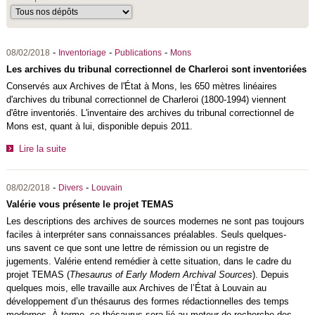
-
-
-
08/02/2018
Inventoriage
Publications
Mons
Les archives du tribunal correctionnel de Charleroi sont inventoriées
Conservés aux Archives de l'État à Mons, les 650 mètres linéaires
d'archives du tribunal correctionnel de Charleroi (1800-1994) viennent
d'être inventoriés. L'inventaire des archives du tribunal correctionnel de
Mons est, quant à lui, disponible depuis 2011.
Lire la suite
-
-
08/02/2018
Divers
Louvain
Valérie vous présente le projet TEMAS
Les descriptions des archives de sources modernes ne sont pas toujours
faciles à interpréter sans connaissances préalables. Seuls quelques-
uns savent ce que sont une lettre de rémission ou un registre de
jugements. Valérie entend remédier à cette situation, dans le cadre du
projet TEMAS (
Thesaurus of Early Modern Archival Sources
). Depuis
quelques mois, elle travaille aux Archives de l’État à Louvain au
développement d’un thésaurus des formes rédactionnelles des temps
modernes. À terme, ce thésaurus sera lié au moteur de recherche des