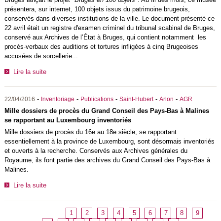
présentera, sur internet, 100 objets issus du patrimoine brugeois,
conservés dans diverses institutions de la ville. Le document présenté ce
22 avril était un registre d'examen criminel du tribunal scabinal de Bruges,
conservé aux Archives de l’État à Bruges, qui contient notamment les
procès-verbaux des auditions et tortures infligées à cinq Brugeoises
accusées de sorcellerie...
Lire la suite
-
-
-
-
-
22/04/2016
Inventoriage
Publications
Saint-Hubert
Arlon
AGR
Mille dossiers de procès du Grand Conseil des Pays-Bas à Malines
se rapportant au Luxembourg inventoriés
Mille dossiers de procès du 16e au 18e siècle, se rapportant
essentiellement à la province de Luxembourg, sont désormais inventoriés
et ouverts à la recherche. Conservés aux Archives générales du
Royaume, ils font partie des archives du Grand Conseil des Pays-Bas à
Malines.
Lire la suite
1
2
3
4
5
6
7
8
9