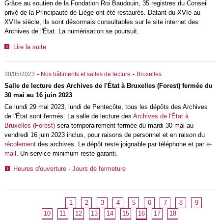
Grâce au soutien de la Fondation Roi Baudouin, 35 registres du Conseil
privé de la Principauté de Liège ont été restaurés. Datant du XVIe au
XVIIe siècle, ils sont désormais consultables sur le site internet des
Archives de l'État. La numérisation se poursuit.
Lire la suite
-
-
30/05/2023
Nos bâtiments et salles de lecture
Bruxelles
Salle de lecture des Archives de l'État à Bruxelles (Forest) fermée du
30 mai au 16 juin 2023
Ce lundi 29 mai 2023, lundi de Pentecôte, tous les dépôts des Archives
de l'État sont fermés. La salle de lecture des
Archives de l'État à
Bruxelles (Forest)
sera temporairement
fermée du mardi 30 mai au
vendredi 16 juin 2023 inclus, pour raisons de personnel et en raison du
récolement
des archives. Le dépôt reste joignable par téléphone et par
e-
mail
. Un service minimum reste garanti.
Heures d'ouverture
-
Jours de fermeture
1
2
3
4
5
6
7
8
9
10
11
12
13
14
15
16
17
18