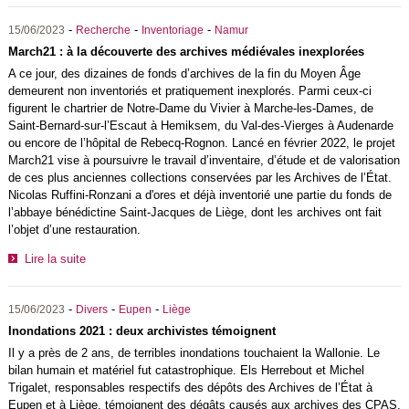
-
-
-
15/06/2023
Recherche
Inventoriage
Namur
March21 : à la découverte des archives médiévales inexplorées
A ce jour, des dizaines de fonds d’archives de la fin du Moyen Âge
demeurent non inventoriés et pratiquement inexplorés. Parmi ceux-ci
figurent le chartrier de Notre-Dame du Vivier à Marche-les-Dames, de
Saint-Bernard-sur-l’Escaut à Hemiksem, du Val-des-Vierges à Audenarde
ou encore de l’hôpital de Rebecq-Rognon. Lancé en février 2022, le projet
March21 vise à poursuivre le travail d’inventaire, d’étude et de valorisation
de ces plus anciennes collections conservées par les Archives de l’État.
Nicolas Ruffini-Ronzani a d'ores et déjà inventorié une partie du fonds de
l’abbaye bénédictine Saint-Jacques de Liège, dont les archives ont fait
l’objet d’une restauration.
Lire la suite
-
-
-
15/06/2023
Divers
Eupen
Liège
Inondations 2021 : deux archivistes témoignent
Il y a près de 2 ans, de terribles inondations touchaient la Wallonie. Le
bilan humain et matériel fut catastrophique. Els Herrebout et Michel
Trigalet, responsables respectifs des dépôts des Archives de l’État à
Eupen et à Liège, témoignent des dégâts causés aux archives des CPAS,