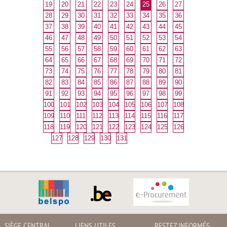
19
20
21
22
23
24
25
26
27
28
29
30
31
32
33
34
35
36
37
38
39
40
41
42
43
44
45
46
47
48
49
50
51
52
53
54
55
56
57
58
59
60
61
62
63
64
65
66
67
68
69
70
71
72
73
74
75
76
77
78
79
80
81
82
83
84
85
86
87
88
89
90
91
92
93
94
95
96
97
98
99
100
101
102
103
104
105
106
107
108
109
110
111
112
113
114
115
116
117
118
119
120
121
122
123
124
125
126
127
128
129
130
131
SIÈGE CENTRAL
LIENS UTILES
RESTEZ INFORMÉS