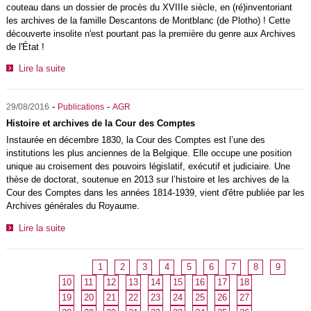
couteau dans un dossier de procès du XVIIIe siècle, en (ré)inventoriant
les archives de la famille Descantons de Montblanc (de Plotho) ! Cette
découverte insolite n'est pourtant pas la première du genre aux Archives
de l'État !
Lire la suite
-
-
29/08/2016
Publications
AGR
Histoire et archives de la Cour des Comptes
Instaurée en décembre 1830, la Cour des Comptes est l’une des
institutions les plus anciennes de la Belgique. Elle occupe une position
unique au croisement des pouvoirs législatif, exécutif et judiciaire. Une
thèse de doctorat, soutenue en 2013 sur l’histoire et les archives de la
Cour des Comptes dans les années 1814-1939, vient d'être publiée par les
Archives générales du Royaume.
Lire la suite
1
2
3
4
5
6
7
8
9
10
11
12
13
14
15
16
17
18
19
20
21
22
23
24
25
26
27