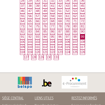
28
29
30
31
32
33
34
35
36
37
38
39
40
41
42
43
44
45
46
47
48
49
50
51
52
53
54
55
56
57
58
59
60
61
62
63
64
65
66
67
68
69
70
71
72
73
74
75
76
77
78
79
80
81
82
83
84
85
86
87
88
89
90
91
92
93
94
95
96
97
98
99
100
101
102
103
104
105
106
107
108
109
110
111
112
113
114
115
116
117
118
119
120
121
122
123
124
125
126
127
128
129
130
131
SIÈGE CENTRAL
LIENS UTILES
RESTEZ INFORMÉS