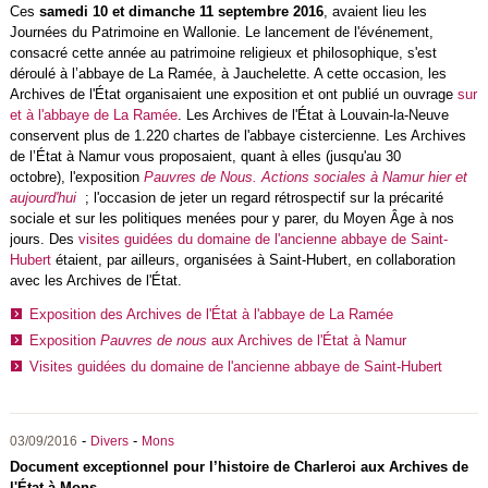
Ces
samedi 10 et dimanche 11 septembre 2016
, avaient lieu les
Journées du Patrimoine en Wallonie. Le lancement de l'événement,
consacré cette année au patrimoine religieux et philosophique, s'est
déroulé à l’abbaye de La Ramée, à Jauchelette. A cette occasion, les
Archives de l'État organisaient une exposition et ont publié un ouvrage
sur
et à l'abbaye de La Ramée
. Les Archives de l'État à Louvain-la-Neuve
conservent plus de 1.220 chartes de l'abbaye cistercienne. Les Archives
de l’État à Namur vous proposaient, quant à elles (jusqu'au 30
octobre), l'exposition
Pauvres de Nous. Actions sociales à Namur hier et
aujourd'hui
; l'occasion de jeter un regard rétrospectif sur la précarité
sociale et sur les politiques menées pour y parer, du Moyen Âge à nos
jours. Des
visites guidées du domaine de l'ancienne abbaye de Saint-
Hubert
étaient, par ailleurs, organisées à Saint-Hubert, en collaboration
avec les Archives de l'État.
Exposition des Archives de l'État à l'abbaye de La Ramée
Exposition
Pauvres de nous
aux Archives de l'État à Namur
Visites guidées du domaine de l'ancienne abbaye de Saint-Hubert
-
-
03/09/2016
Divers
Mons
Document exceptionnel pour l’histoire de Charleroi aux Archives de
l'État à Mons