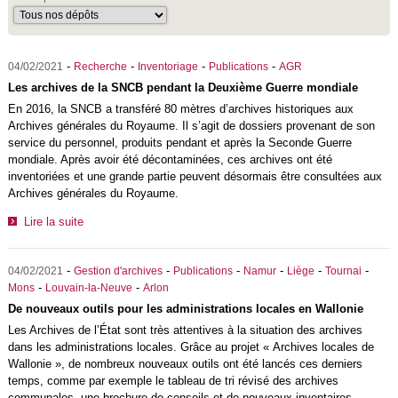
-
-
-
-
04/02/2021
Recherche
Inventoriage
Publications
AGR
Les archives de la SNCB pendant la Deuxième Guerre mondiale
En 2016, la SNCB a transféré 80 mètres d’archives historiques aux
Archives générales du Royaume. Il s’agit de dossiers provenant de son
service du personnel, produits pendant et après la Seconde Guerre
mondiale. Après avoir été décontaminées, ces archives ont été
inventoriées et une grande partie peuvent désormais être consultées aux
Archives générales du Royaume.
Lire la suite
-
-
-
-
-
-
04/02/2021
Gestion d'archives
Publications
Namur
Liège
Tournai
-
-
Mons
Louvain-la-Neuve
Arlon
De nouveaux outils pour les administrations locales en Wallonie
Les Archives de l’État sont très attentives à la situation des archives
dans les administrations locales. Grâce au projet « Archives locales de
Wallonie », de nombreux nouveaux outils ont été lancés ces derniers
temps, comme par exemple le tableau de tri révisé des archives
communales, une brochure de conseils et de nouveaux inventaires.