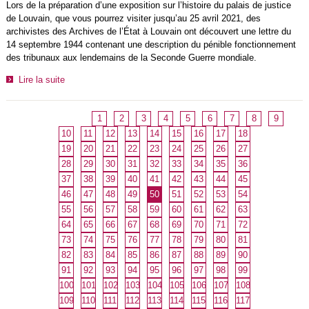
Lors de la préparation d’une exposition sur l’histoire du palais de justice
de Louvain, que vous pourrez visiter jusqu’au 25 avril 2021, des
archivistes des Archives de l’État à Louvain ont découvert une lettre du
14 septembre 1944 contenant une description du pénible fonctionnement
des tribunaux aux lendemains de la Seconde Guerre mondiale.
Lire la suite
1
2
3
4
5
6
7
8
9
10
11
12
13
14
15
16
17
18
19
20
21
22
23
24
25
26
27
28
29
30
31
32
33
34
35
36
37
38
39
40
41
42
43
44
45
46
47
48
49
50
51
52
53
54
55
56
57
58
59
60
61
62
63
64
65
66
67
68
69
70
71
72
73
74
75
76
77
78
79
80
81
82
83
84
85
86
87
88
89
90
91
92
93
94
95
96
97
98
99
100
101
102
103
104
105
106
107
108
109
110
111
112
113
114
115
116
117