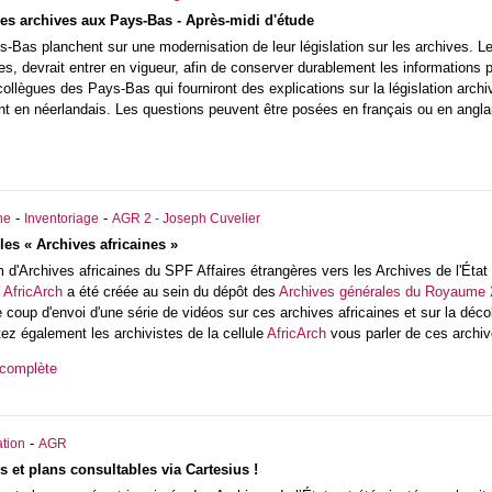
 les archives aux Pays-Bas - Après-midi d'étude
-Bas planchent sur une modernisation de leur législation sur les archives. Le 
les, devrait entrer en vigueur, afin de conserver durablement les informations
s collègues des Pays-Bas qui fourniront des explications sur la législation arch
nt en néerlandais. Les questions peuvent être posées en français ou en angla
-
-
he
Inventoriage
AGR 2 - Joseph Cuvelier
les « Archives africaines »
m d'Archives africaines du SPF Affaires étrangères vers les Archives de l'État
e
AfricArch
a été créée au sein du dépôt des
Archives générales du Royaume 2
e coup d'envoi d'une série de vidéos sur ces archives africaines et sur la déc
tez également les archivistes de la cellule
AfricArch
vous parler de ces archiv
 complète
-
tion
AGR
s et plans consultables via Cartesius !