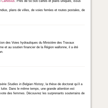
te
Cartesius
. Près de 50.500 cartes et plans uniques, issus
ius, plans de villes, de voies ferrées et routes postales, de
ation des Voies hydrauliques du Ministère des Travaux
e et au soutien financier de la Région wallonne, il a été
un.
 série
Studies in Belgian History
, la thèse de doctorat qu’il a
la lutte. Dans le même temps, une grande attention est
de vote des femmes. Découvrez les surprenants souterrains de