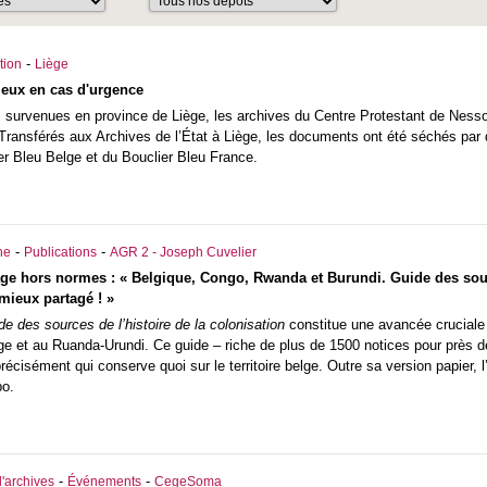
-
tion
Liège
ieux en cas d'urgence
s survenues en province de Liège, les archives du Centre Protestant de Ne
 Transférés aux Archives de l’État à Liège, les documents ont été séchés p
er Bleu Belge et du Bouclier Bleu France.
-
-
he
Publications
AGR 2 - Joseph Cuvelier
ge hors normes : « Belgique, Congo, Rwanda et Burundi. Guide des source
mieux partagé ! »
de des sources de l’histoire de la colonisation
constitue une avancée cruciale p
e et au Ruanda-Urundi. Ce guide – riche de plus de 1500 notices pour près de
écisément qui conserve quoi sur le territoire belge. Outre sa version papier, l
po.
-
-
'archives
Événements
CegeSoma