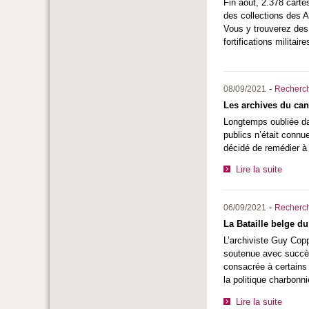
Fin août, 2.378 carte
des collections des A
Vous y trouverez des 
fortifications militai
-
08/09/2021
Recherc
Les archives du can
Longtemps oubliée dan
publics n’était connu
décidé de remédier à 
Lire la suite
-
06/09/2021
Recherc
La Bataille belge du
L’archiviste Guy Copp
soutenue avec succès 
consacrée à certains 
la politique charbon
Lire la suite