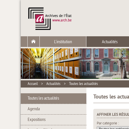
L'institution
Actualités
Accueil
>
Actualités
>
Toutes les actualités
Toutes les actua
Toutes les actualités
Agenda
AFFINER LES RÉSU
Expositions
Par catégorie :