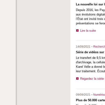
La nouvelle loi sur
Depuis 2016, les Pays
aux évolutions digita
l’État ont invité troi
présentations se fero
Lire la suite
-
14/09/2021
Recherc
Série de vidéos sur 
Le transfert de 9,5 k
d'archivage, la cellul
Karel Velle a donné l
leur traitement. Écou
Regardez la série
-
09/09/2021
Numérisa
Plus de 50.000 carte