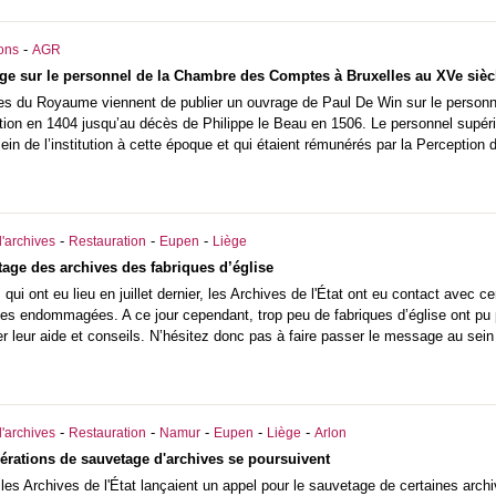
-
ions
AGR
ge sur le personnel de la Chambre des Comptes à Bruxelles au XVe sièc
es du Royaume viennent de publier un ouvrage de Paul De Win sur le personn
itution en 1404 jusqu’au décès de Philippe le Beau en 1506. Le personnel supé
sein de l’institution à cette époque et qui étaient rémunérés par la Perception 
-
-
-
'archives
Restauration
Eupen
Liège
tage des archives des fabriques d’église
qui ont eu lieu en juillet dernier, les Archives de l'État ont eu contact avec c
es endommagées. A ce jour cependant, trop peu de fabriques d’église ont pu p
er leur aide et conseils. N’hésitez donc pas à faire passer le message au sein
-
-
-
-
-
'archives
Restauration
Namur
Eupen
Liège
Arlon
pérations de sauvetage d'archives se poursuivent
les Archives de l'État lançaient un appel pour le sauvetage de certaines archiv