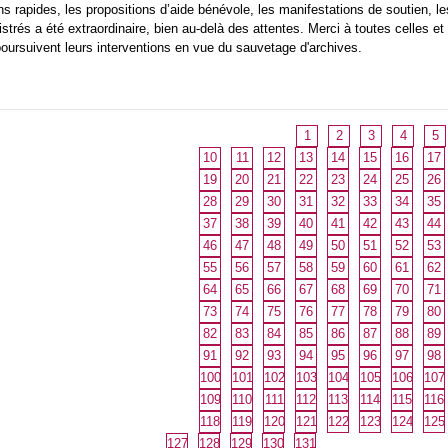
s rapides, les propositions d’aide bénévole, les manifestations de soutien, les 
strés a été extraordinaire, bien au-delà des attentes. Merci à toutes celles et 
 poursuivent leurs interventions en vue du sauvetage d'archives.
1
2
3
4
5
10
11
12
13
14
15
16
17
19
20
21
22
23
24
25
26
28
29
30
31
32
33
34
35
37
38
39
40
41
42
43
44
46
47
48
49
50
51
52
53
55
56
57
58
59
60
61
62
64
65
66
67
68
69
70
71
73
74
75
76
77
78
79
80
82
83
84
85
86
87
88
89
91
92
93
94
95
96
97
98
100
101
102
103
104
105
106
107
109
110
111
112
113
114
115
116
118
119
120
121
122
123
124
125
127
128
129
130
131