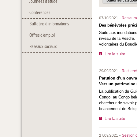
Journées d'étude
Conférences
-
07/10/2021
Restaura
Bulletins d'informations
Des bénévoles préc
Suite aux inondation
Offres d'emploi
niveau de la Vesdre.
volontaires du Boucli
Réseaux sociaux
Lire la suite
-
29/09/2021
Recherc
Parution d’un ouvra
Vers un patrimoine 
La publication du
Gui
Congo, au Congo belg
chercheur de savoir pr
financement de Bels
Lire la suite
-
27/09/2021
Gestion d