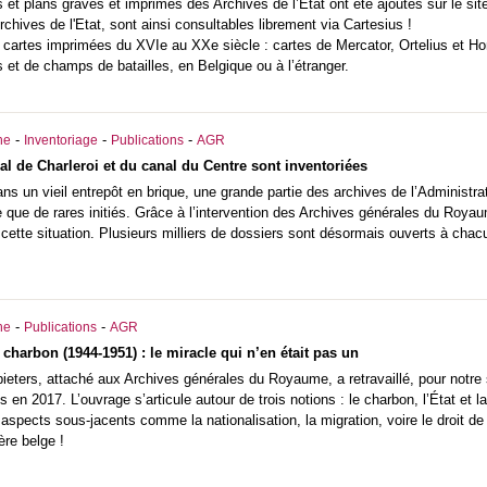
s et plans gravés et imprimés des Archives de l’État ont été ajoutés sur le si
rchives de l'Etat, sont ainsi consultables librement via Cartesius !
cartes imprimées du XVIe au XXe siècle : cartes de Mercator, Ortelius et Hond
res et de champs de batailles, en Belgique ou à l’étranger.
-
-
-
he
Inventoriage
Publications
AGR
al de Charleroi et du canal du Centre sont inventoriées
s un vieil entrepôt en brique, une grande partie des archives de l’Administr
e que de rares initiés. Grâce à l’intervention des Archives générales du Royaum
cette situation. Plusieurs milliers de dossiers sont désormais ouverts à chac
-
-
he
Publications
AGR
 charbon (1944-1951) : le miracle qui n’en était pas un
ieters, attaché aux Archives générales du Royaume, a retravaillé, pour notre
en 2017. L’ouvrage s’articule autour de trois notions : le charbon, l’État et 
aspects sous-jacents comme la nationalisation, la migration, voire le droit 
nière belge !