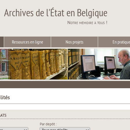
Archives de l'État en Belgique
Notre mémoire à tous !
Ressources en ligne
Nos projets
En pratiqu
lités
LATS
Par dépôt :