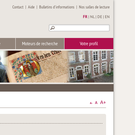
Contact
|
Aide
|
Bulletins d'informations
|
Nos salles de lecture
FR
|
NL
|
DE
|
EN
e
Moteurs de recherche
Votre profil