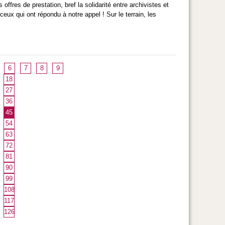
offres de prestation, bref la solidarité entre archivistes et
ceux qui ont répondu à notre appel ! Sur le terrain, les
6
7
8
9
18
27
36
45
54
63
72
81
90
99
108
117
126