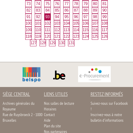
73
74
75
76
77
78
79
80
81
82
83
84
85
86
87
88
89
90
91
92
93
94
95
96
97
98
99
100
101
102
103
104
105
106
107
108
109
110
111
112
113
114
115
116
117
118
119
120
121
122
123
124
125
126
127
128
129
130
131
SIÈGE CENTRAL
LIENS UTILES
RESTEZ INFORMÉS
Archives générales du
Nos salles de lecture
Suivez-nous sur Facebook
Royaume
Horaires
!
Rue de Ruysbroeck 2 - 1000
Contact
Inscrivez-vous à notre
Bruxelles
Aide
bulletin d'informations
Plan du site
Nos partenaires