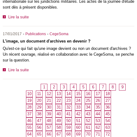
internationale sur les juridictions militaires. Les actes de la journée d'étude
sont dès à présent disponibles.
Lire la suite
-
-
17/01/2017
Publications
CegeSoma
L’image, un document d'archives en devenir ?
Qu'est-ce qui fait qu'une image devient ou non un document d'archives ?
Un récent ouvrage, réalisé en collaboration avec le CegeSoma, se penche
sur la question.
Lire la suite
1
2
3
4
5
6
7
8
9
10
11
12
13
14
15
16
17
18
19
20
21
22
23
24
25
26
27
28
29
30
31
32
33
34
35
36
37
38
39
40
41
42
43
44
45
46
47
48
49
50
51
52
53
54
55
56
57
58
59
60
61
62
63
64
65
66
67
68
69
70
71
72