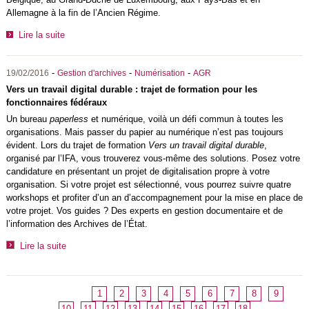
Allemagne à la fin de l’Ancien Régime.
Lire la suite
-
-
-
19/02/2016
Gestion d'archives
Numérisation
AGR
Vers un travail digital durable : trajet de formation pour les
fonctionnaires fédéraux
Un bureau
paperless
et numérique, voilà un défi commun à toutes les
organisations. Mais passer du papier au numérique n’est pas toujours
évident. Lors du trajet de formation
Vers un travail digital durable
,
organisé par l’IFA, vous trouverez vous-même des solutions. Posez votre
candidature en présentant un projet de digitalisation propre à votre
organisation. Si votre projet est sélectionné, vous pourrez suivre quatre
workshops et profiter d’un an d’accompagnement pour la mise en place de
votre projet. Vos guides ? Des experts en gestion documentaire et de
l’information des Archives de l’État.
Lire la suite
1
2
3
4
5
6
7
8
9
10
11
12
13
14
15
16
17
18