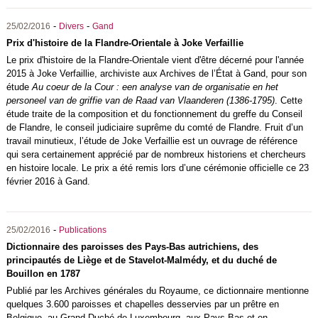
-
-
25/02/2016
Divers
Gand
Prix d'histoire de la Flandre-Orientale à Joke Verfaillie
Le prix d'histoire de la Flandre-Orientale vient d'être décerné pour l'année
2015 à Joke Verfaillie, archiviste aux Archives de l’État à Gand, pour son
étude
Au coeur de la Cour : een analyse van de organisatie en het
personeel van de griffie van de Raad van Vlaanderen (1386-1795)
. Cette
étude traite de la composition et du fonctionnement du greffe du Conseil
de Flandre, le conseil judiciaire suprême du comté de Flandre. Fruit d’un
travail minutieux, l’étude de Joke Verfaillie est un ouvrage de référence
qui sera certainement apprécié par de nombreux historiens et chercheurs
en histoire locale. Le prix a été remis lors d’une cérémonie officielle ce 23
février 2016 à Gand.
-
25/02/2016
Publications
Dictionnaire des paroisses des Pays-Bas autrichiens, des
principautés de Liège et de Stavelot-Malmédy, et du duché de
Bouillon en 1787
Publié par les Archives générales du Royaume, ce dictionnaire mentionne
quelques 3.600 paroisses et chapelles desservies par un prêtre en
Belgique, au Grand-Duché de Luxembourg, aux Pays-Bas et en