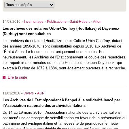
-
-
-
-
14/03/2016
Inventoriage
Publications
Saint-Hubert
Arlon
Les archives des notaires Urbin-Choffray (Houffalize) et Dayeneux
(Durbuy) sont consultables
Les archives du notaire d’Houffalize Louis Calixte Urbin-Choffray, datant
des années 1850-1876, sont consultables depuis 2016 aux Archives de
l'État à Arlon. Le fonds contient uniquement des minutes. Fort
heureusement, les Archives de l'État conservent le double des répertoires.
Les répertoires et minutes du notaire Henri Louis Joseph Dayeneux, qui
exerça à Durbuy de 1872 à 1884, sont également ouvertes à la recherche.
Lire la suite
-
-
11/03/2016
Divers
AGR
Les Archives de l’État répondent à l’appel à la solidarité lancé par
l’Association nationale des archivistes italiens
Du 14 au 19 mars 2016, l’Association nationale des archivistes italiens
ont mené une campagne de sensibilisation en faveur de la préservation du
patrimoine archivistique italien et la nécessité de promouvoir le métier
d’archiviste. Nous avons décidé de soutenir nos collègues italiens en