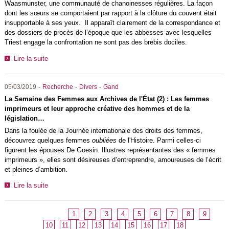
Waasmunster, une communauté de chanoinesses régulières. La façon
dont les sœurs se comportaient par rapport à la clôture du couvent était
insupportable à ses yeux. Il apparaît clairement de la correspondance et
des dossiers de procès de l’époque que les abbesses avec lesquelles
Triest engage la confrontation ne sont pas des brebis dociles.
Lire la suite
-
-
-
05/03/2019
Recherche
Divers
Gand
La Semaine des Femmes aux Archives de l'État (2) : Les femmes
imprimeurs et leur approche créative des hommes et de la
législation…
Dans la foulée de la Journée internationale des droits des femmes,
découvrez quelques femmes
oubliées
de l'Histoire. Parmi celles-ci
figurent les épouses De Goesin. Illustres représentantes des « femmes
imprimeurs », elles sont désireuses d’entreprendre, amoureuses de l’écrit
et pleines d’ambition.
Lire la suite
1
2
3
4
5
6
7
8
9
10
11
12
13
14
15
16
17
18