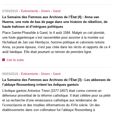
-
-
-
07/03/2019
Événements
Divers
Gand
La Semaine des Femmes aux Archives de l’État (4) : Anna van
Huerne, une note de bas de page dans une histoire de rébellion, de
haute trahison et d’intrigues politiques
Place Sainte-Pharaïlde à Gand, le 4 août 1584. Malgré un ciel plombé,
une foule gigantesque s’est rassemblée pour assister à la montée sur
l'échafaud de Jan van Hembyze, homme politique et calviniste notoire.
Anna, sa jeune épouse, n’est pas citée dans les récits et rapports de ce 4
août fatidique. Elle était pourtant un témoin de première ligne.
Lire la suite
-
-
-
06/03/2019
Événements
Divers
Gand
La Semaine des Femmes aux Archives de l’État (3) : Les abbesses de
l’abbaye Roosenberg irritent les évêques gantois
L’évêque gantois Antonius Triest (1577-1657) était connu comme un
défenseur proverbial de la réforme catholique. Il était célèbre pour sa piété
et sa recherche d’une renaissance catholique aux lendemains de
l’iconoclasme et des troubles réformatrices du XVIe siècle. Un des
établissements dans son collimateur fut l’abbaye Roosenberg à