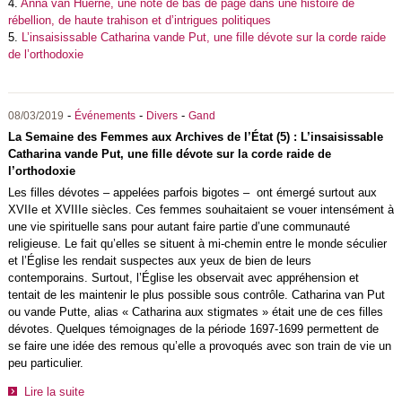
4.
Anna van Huerne, une note de bas de page dans une histoire de
rébellion, de haute trahison et d’intrigues politiques
5.
L’insaisissable Catharina vande Put, une fille dévote sur la corde raide
de l’orthodoxie
-
-
-
08/03/2019
Événements
Divers
Gand
La Semaine des Femmes aux Archives de l’État (5) : L’insaisissable
Catharina vande Put, une fille dévote sur la corde raide de
l’orthodoxie
Les filles dévotes – appelées parfois bigotes – ont émergé surtout aux
XVIIe et XVIIIe siècles. Ces femmes souhaitaient se vouer intensément à
une vie spirituelle sans pour autant faire partie d’une communauté
religieuse. Le fait qu’elles se situent à mi-chemin entre le monde séculier
et l’Église les rendait suspectes aux yeux de bien de leurs
contemporains. Surtout, l’Église les observait avec appréhension et
tentait de les maintenir le plus possible sous contrôle. Catharina van Put
ou vande Putte, alias « Catharina aux stigmates » était une de ces filles
dévotes. Quelques témoignages de la période 1697-1699 permettent de
se faire une idée des remous qu’elle a provoqués avec son train de vie un
peu particulier.
Lire la suite