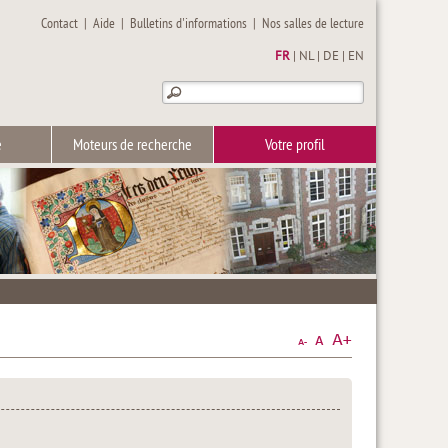
Contact
|
Aide
|
Bulletins d'informations
|
Nos salles de lecture
FR
|
NL
|
DE
|
EN
e
Moteurs de recherche
Votre profil