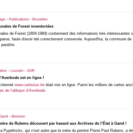
-
-
iage
Publications
Bruxelles
nales de Forest inventoriées
es de Forest (1804-1984) contiennent des informations très intéressantes sur
arue, faute d'avoir été correctement conservée. Aujourd'hui, la commune de F
paraître.
-
-
tion
Louvain
AGR
d'Averbode est en ligne !
 internet
www.cartesius.be
était mis en ligne. Parmi les milliers de cartes anc
las de l’abbaye d’Averbode
.
-
Gand
Beveren
mère de Rubens découvert par hasard aux Archives de l’État à Gand !
 Pypelinckx, qui n’est autre que la mère du peintre Pierre Paul Rubens, a été