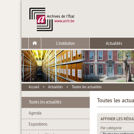
L'institution
Actualités
Accueil
>
Actualités
>
Toutes les actualités
Toutes les actua
Toutes les actualités
Agenda
AFFINER LES RÉSU
Expositions
Par catégorie :