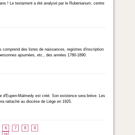
 ans ! Le testament a été analysé par le Rubenianum, centre
ds comprend des listes de naissances, registres d'inscription
s personnes ajournées, etc., des années 1780-1890.
se d'Eupen-Malmedy est créé. Son existence sera brève. Les
ra rattaché au diocèse de Liège en 1925.
6
7
8
9
18