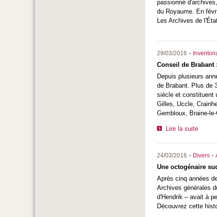
passionné d'archives
du Royaume. En févrie
Les Archives de l'Éta
-
29/03/2016
Inventor
Conseil de Brabant :
Depuis plusieurs anné
de Brabant. Plus de 3
siècle et constituent
Gilles, Uccle, Crainh
Gembloux, Braine-le-
Lire la suite
-
-
24/03/2016
Divers
Une octogénaire sud
Après cinq années de
Archives générales du
d'Hendrik – avait à pe
Découvrez cette hi