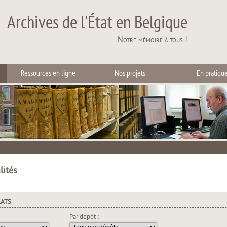
Archives de l'État en Belgique
Notre mémoire à tous !
Ressources en ligne
Nos projets
En pratiqu
lités
LATS
Par dépôt :