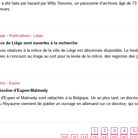
 a été faite par hasard par Willy Stevens, un passionné d’archives âgé de 73
Anvers.
-
-
iage
Publications
Liège
ice de Liège sont ouvertes à la recherche
ives relatives à la milice de la ville de Liège est désormais disponible. Le fon
s à concourir au tirage au sort pour la levée de la milice, des registres de
-
ions
Eupen
 diocèse d'Eupen-Malmedy
 d'Eupen et Malmedy sont rattachés à la Belgique. Un an plus tard, un diocè
u Royaume viennent de publier un ouvrage en allemand sur ce diocèse, qui se
1
2
3
4
5
10
11
12
13
14
15
16
17