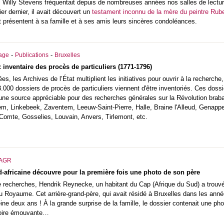
, Willy Stevens fréquentait depuis de nombreuses années nos salles de lectur
r dernier, il avait découvert un
testament inconnu de la mère du peintre Rub
t présentent à sa famille et à ses amis leurs sincères condoléances.
-
-
iage
Publications
Bruxelles
 inventaire des procès de particuliers (1771-1796)
es, les Archives de l’État multiplient les initiatives pour ouvrir à la recherch
.000 dossiers de procès de particuliers viennent d'être inventoriés. Ces dossier
 une source appréciable pour des recherches générales sur la Révolution brab
em, Linkebeek, Zaventem, Leeuw-Saint-Pierre, Halle, Braine l'Alleud, Genappe
Comte, Gosselies, Louvain, Anvers, Tirlemont, etc.
AGR
-africaine découvre pour la première fois une photo de son père
 recherches, Hendrik Reynecke, un habitant du Cap (Afrique du Sud) a trouvé
 Royaume. Cet arrière-grand-père, qui avait résidé à Bruxelles dans les année
ine deux ans ! À la grande surprise de la famille, le dossier contenait une phot
stoire émouvante…