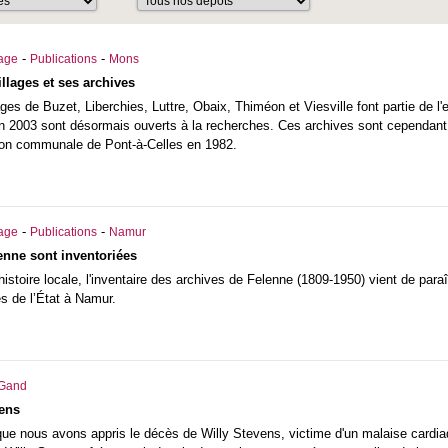
-
-
iage
Publications
Mons
illages et ses archives
ages de Buzet, Liberchies, Luttre, Obaix, Thiméon et Viesville font partie de l'
n 2003 sont désormais ouverts à la recherches. Ces archives sont cependant t
son communale de Pont-à-Celles en 1982.
-
-
iage
Publications
Namur
enne sont inventoriées
istoire locale, l'inventaire des archives de Felenne (1809-1950) vient de paraî
s de l’État à Namur.
Gand
vens
que nous avons appris le décès de Willy Stevens, victime d'un malaise cardiaq