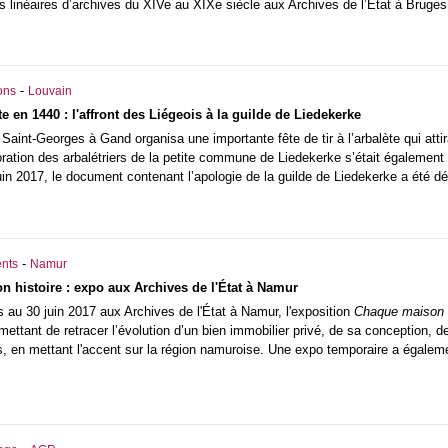
 linéaires d’archives du XIVe au XIXe siècle aux Archives de l’État à Bruges
-
ons
Louvain
ète en 1440 : l'affront des Liégeois à la guilde de Liedekerke
 Saint-Georges à Gand organisa une importante fête de tir à l’arbalète qui attir
ration des arbalétriers de la petite commune de Liedekerke s’était également 
juin 2017, le document contenant l’apologie de la guilde de Liedekerke a été 
-
nts
Namur
 histoire : expo aux Archives de l'État à Namur
au 30 juin 2017 aux Archives de l'État à Namur, l'exposition
Chaque maison a
ettant de retracer l’évolution d’un bien immobilier privé, de sa conception, 
 en mettant l'accent sur la région namuroise. Une expo temporaire a égalemen