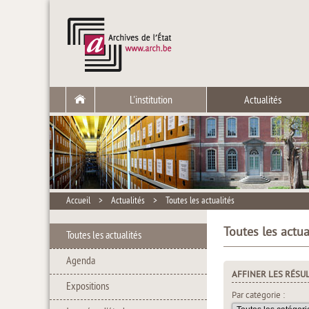
L'institution
Actualités
Accueil
>
Actualités
>
Toutes les actualités
Toutes les actua
Toutes les actualités
Agenda
AFFINER LES RÉSU
Expositions
Par catégorie :