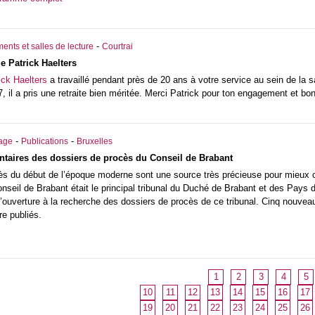
-
ents et salles de lecture
Courtrai
de Patrick Haelters
ick Haelters
a travaillé pendant près de 20 ans à votre service au sein de la s
, il a pris une retraite bien méritée. Merci Patrick pour ton engagement et bonn
-
-
iage
Publications
Bruxelles
taires des dossiers de procès du Conseil de Brabant
ès du début de l’époque moderne sont une source très précieuse pour mieux co
Conseil de Brabant était le principal tribunal du Duché de Brabant et des Pays
’ouverture à la recherche des dossiers de procès de ce tribunal. Cinq nouveau
re publiés.
1
2
3
4
5
10
11
12
13
14
15
16
17
19
20
21
22
23
24
25
26