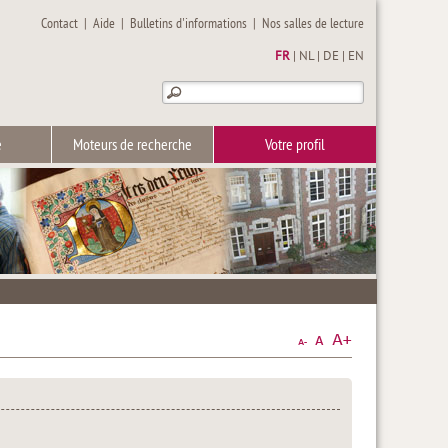
Contact
|
Aide
|
Bulletins d'informations
|
Nos salles de lecture
FR
|
NL
|
DE
|
EN
e
Moteurs de recherche
Votre profil