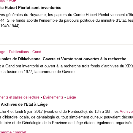
-
iage
AGR
e Hubert Pierlot sont inventoriés
es générales du Royaume, les papiers du Comte Hubert Pierlot viennent d'être
4. Si le fonds aborde l’ensemble du parcours politique du ministre d’État, les
 (1940-1944).
-
-
iage
Publications
Gand
ales de Dikkelvenne, Gavere et Vurste sont ouvertes à la recherche
t à Gand ont inventorié et ouvert à la recherche trois fonds d’archives du XIX
 de la fusion en 1977, la commune de Gavere.
-
-
ents et salles de lecture
Événements
Liège
Archives de l'État à Liège
he 4 et lundi 5 juin 2017
(week-end de Pentecôte), de 13h à 18h, les
Archive
 d'histoire locale, de généalogie ou tout simplement curieux pouvaient découv
Histoire et de Généalogie de la Province de Liège étaient également organisés
gramme complet