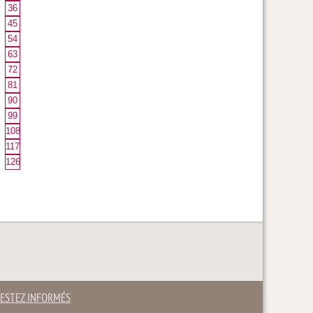
36
45
54
63
72
81
90
99
108
117
126
ESTEZ INFORMÉS