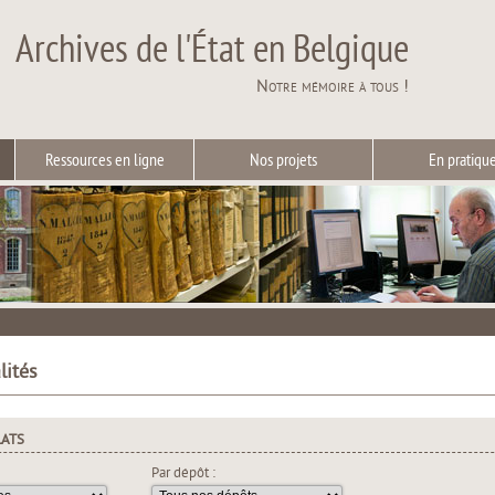
Archives de l'État en Belgique
Notre mémoire à tous !
Ressources en ligne
Nos projets
En pratiqu
lités
LATS
Par dépôt :