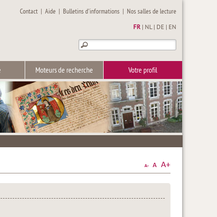
Contact
|
Aide
|
Bulletins d'informations
|
Nos salles de lecture
FR
|
NL
|
DE
|
EN
e
Moteurs de recherche
Votre profil