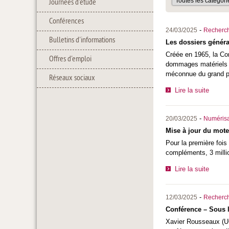
Journées d'étude
Conférences
-
24/03/2025
Recherc
Bulletins d'informations
Les dossiers géné
Créée en 1965, la C
Offres d'emploi
dommages matériels s
méconnue du grand pu
Réseaux sociaux
Lire la suite
-
20/03/2025
Numérisa
Mise à jour du mot
Pour la première fois
compléments, 3 milli
Lire la suite
-
12/03/2025
Recherc
Conférence – Sous l'
Xavier Rousseaux (U