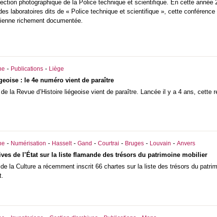
lection photographique de la Police technique et scientifique. En cette année
n des laboratoires dits de « Police technique et scientifique », cette conférence 
égienne richement documentée.
-
-
he
Publications
Liège
geoise : le 4e numéro vient de paraître
e la Revue d’Histoire liégeoise vient de paraître. Lancée il y a 4 ans, cette r
-
-
-
-
-
-
-
he
Numérisation
Hasselt
Gand
Courtrai
Bruges
Louvain
Anvers
ves de l’État sur la liste flamande des trésors du patrimoine mobilier
de la Culture a récemment inscrit 66 chartes sur la liste des trésors du patr
t.