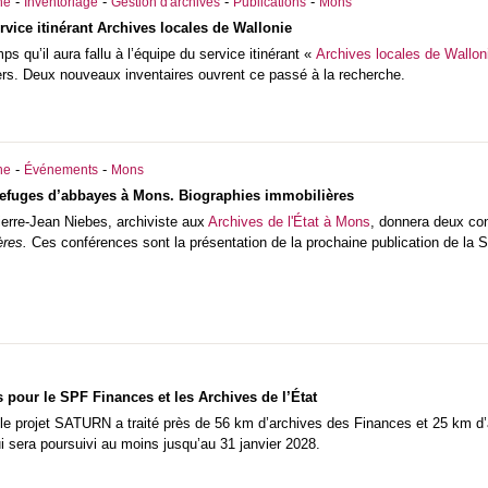
-
-
-
-
he
Inventoriage
Gestion d'archives
Publications
Mons
ervice itinérant Archives locales de Wallonie
ps qu’il aura fallu à l’équipe du service itinérant «
Archives locales de Wallon
lers. Deux nouveaux inventaires ouvrent ce passé à la recherche.
-
-
he
Événements
Mons
refuges d’abbayes à Mons. Biographies immobilières
erre-Jean Niebes, archiviste aux
Archives de l'État à Mons
, donnera deux con
ères.
Ces conférences sont la présentation de la prochaine publication de la S
pour le SPF Finances et les Archives de l’État
le projet SATURN a traité près de 56 km d’archives des Finances et 25 km d’a
ui sera poursuivi au moins jusqu’au 31 janvier 2028.