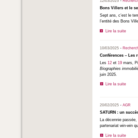
-
12/03/2025
Recherc
Bons Villers et le s
Sept ans, c’est le tem
l’entité des Bons Vil
Lire la suite
-
10/03/2025
Recherc
Conférences – Les 
Les
12
et
19
mars, Pi
Biographies immobili
juin 2025.
Lire la suite
-
20/02/2025
AGR
SATURN : un succès 
La décennie passée, 
partenariat win-win q
Lire la suite