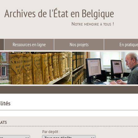
Archives de l'État en Belgique
Notre mémoire à tous !
Ressources en ligne
Nos projets
En pratiqu
lités
LATS
Par dépôt :