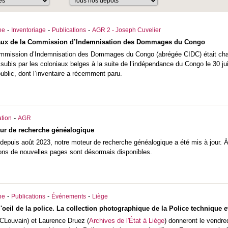
-
-
-
he
Inventoriage
Publications
AGR 2 - Joseph Cuvelier
raux de la Commission d’Indemnisation des Dommages du Congo
ommission d’Indemnisation des Dommages du Congo (abrégée CIDC) était char
ubis par les coloniaux belges à la suite de l’indépendance du Congo le 30 j
blic, dont l’inventaire a récemment paru.
-
tion
AGR
eur de recherche généalogique
 depuis août 2023, notre moteur de recherche généalogique a été mis à jour. À 
ons de nouvelles pages sont désormais disponibles.
-
-
-
he
Publications
Événements
Liège
oeil de la police. La collection photographique de la Police technique et
CLouvain) et Laurence Druez (
Archives de l'État à Liège
) donneront le vendre