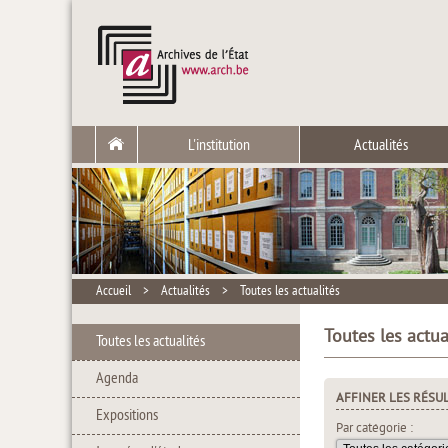
L'institution
Actualités
Accueil
>
Actualités
>
Toutes les actualités
Toutes les actua
Toutes les actualités
Agenda
AFFINER LES RÉSU
Expositions
Par catégorie :