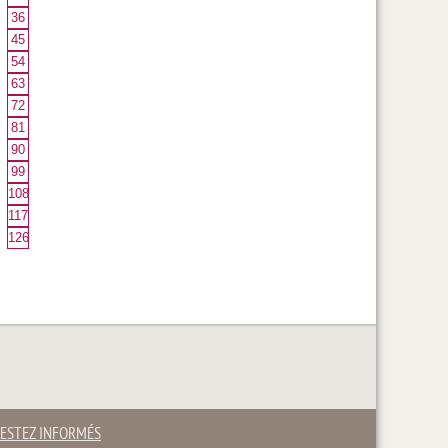
36
45
54
63
72
81
90
99
108
117
126
ESTEZ INFORMÉS