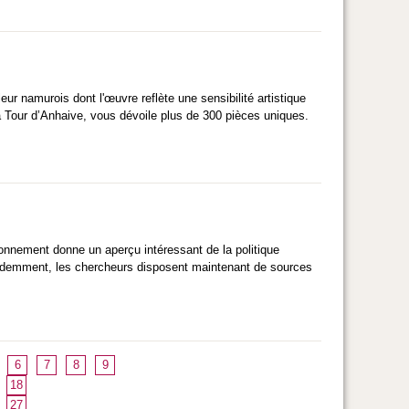
ur namurois dont l'œuvre reflète une sensibilité artistique
a Tour d’Anhaive, vous dévoile plus de 300 pièces uniques.
ironnement donne un aperçu intéressant de la politique
cédemment, les chercheurs disposent maintenant de sources
6
7
8
9
18
27