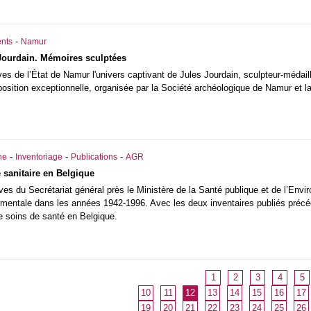
-
nts
Namur
Jourdain. Mémoires sculptées
s de l’État de Namur l'univers captivant de Jules Jourdain, sculpteur-médaille
osition exceptionnelle, organisée par la Société archéologique de Namur et l
-
-
-
he
Inventoriage
Publications
AGR
 sanitaire en Belgique
ives du Secrétariat général près le Ministère de la Santé publique et de l’Env
nementale dans les années 1942-1996. Avec les deux inventaires publiés pré
e soins de santé en Belgique.
1
2
3
4
5
10
11
12
13
14
15
16
17
19
20
21
22
23
24
25
26