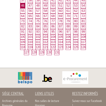
37
38
39
40
41
42
43
44
45
46
47
48
49
50
51
52
53
54
55
56
57
58
59
60
61
62
63
64
65
66
67
68
69
70
71
72
73
74
75
76
77
78
79
80
81
82
83
84
85
86
87
88
89
90
91
92
93
94
95
96
97
98
99
100
101
102
103
104
105
106
107
108
109
110
111
112
113
114
115
116
117
118
119
120
121
122
123
124
125
126
127
128
129
130
131
SIÈGE CENTRAL
LIENS UTILES
RESTEZ INFORMÉS
Archives générales du
Nos salles de lecture
Suivez-nous sur Facebook
Royaume
Horaires
!