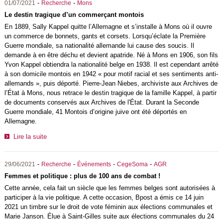
-
-
01/07/2021
Recherche
Mons
Le destin tragique d’un commerçant montois
En 1889, Sally Kappel quitte l’Allemagne et s’installe à Mons où il ouvre
un commerce de bonnets, gants et corsets. Lorsqu’éclate la Première
Guerre mondiale, sa nationalité allemande lui cause des soucis. Il
demande à en être déchu et devient apatride. Né à Mons en 1906, son fils
Yvon Kappel obtiendra la nationalité belge en 1938. Il est cependant arrêté
à son domicile montois en 1942 « pour motif racial et ses sentiments anti-
allemands », puis déporté. Pierre-Jean Niebes, archiviste aux Archives de
l’État à Mons, nous retrace le destin tragique de la famille Kappel, à partir
de documents conservés aux Archives de l'État. Durant la Seconde
Guerre mondiale, 41 Montois d’origine juive ont été déportés en
Allemagne.
Lire la suite
-
-
-
-
29/06/2021
Recherche
Événements
CegeSoma
AGR
Femmes et politique : plus de 100 ans de combat !
Cette année, cela fait un siècle que les femmes belges sont autorisées à
participer à la vie politique. A cette occasion, Bpost a émis ce 14 juin
2021 un timbre sur le droit de vote féminin aux élections communales et
Marie Janson. Élue à Saint-Gilles suite aux élections communales du 24