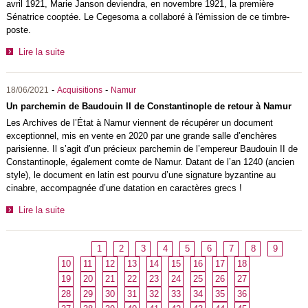
avril 1921, Marie Janson deviendra, en novembre 1921, la première
Sénatrice cooptée. Le Cegesoma a collaboré à l'émission de ce timbre-
poste.
Lire la suite
-
-
18/06/2021
Acquisitions
Namur
Un parchemin de Baudouin II de Constantinople de retour à Namur
Les Archives de l’État à Namur viennent de récupérer un document
exceptionnel, mis en vente en 2020 par une grande salle d’enchères
parisienne. Il s’agit d’un précieux parchemin de l’empereur Baudouin II de
Constantinople, également comte de Namur. Datant de l’an 1240 (ancien
style), le document en latin est pourvu d’une signature byzantine au
cinabre, accompagnée d’une datation en caractères grecs !
Lire la suite
1
2
3
4
5
6
7
8
9
10
11
12
13
14
15
16
17
18
19
20
21
22
23
24
25
26
27
28
29
30
31
32
33
34
35
36