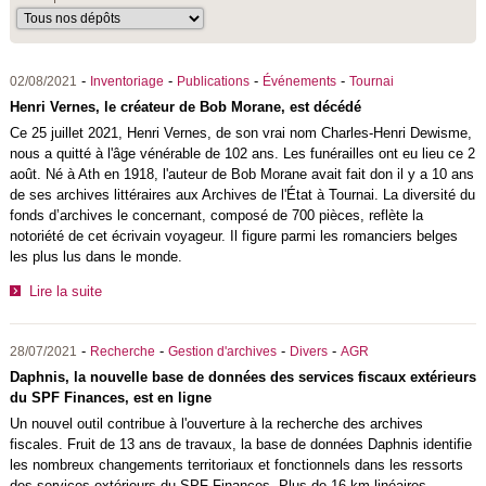
-
-
-
-
02/08/2021
Inventoriage
Publications
Événements
Tournai
Henri Vernes, le créateur de Bob Morane, est décédé
Ce 25 juillet 2021, Henri Vernes, de son vrai nom Charles-Henri Dewisme,
nous a quitté à l'âge vénérable de 102 ans. Les funérailles ont eu lieu ce 2
août. Né à Ath en 1918, l'auteur de Bob Morane avait fait don il y a 10 ans
de ses archives littéraires aux Archives de l'État à Tournai. La diversité du
fonds d’archives le concernant, composé de 700 pièces, reflète la
notoriété de cet écrivain voyageur. Il figure parmi les romanciers belges
les plus lus dans le monde.
Lire la suite
-
-
-
-
28/07/2021
Recherche
Gestion d'archives
Divers
AGR
Daphnis, la nouvelle base de données des services fiscaux extérieurs
du SPF Finances, est en ligne
Un nouvel outil contribue à l'ouverture à la recherche des archives
fiscales. Fruit de 13 ans de travaux, la base de données Daphnis identifie
les nombreux changements territoriaux et fonctionnels dans les ressorts
des services extérieurs du SPF Finances. Plus de 16 km linéaires