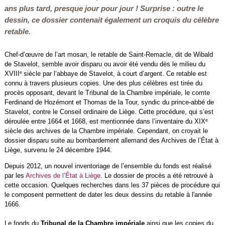
ans plus tard, presque jour pour jour ! Surprise : outre le
dessin, ce dossier contenait également un croquis du célèbre
retable.
Chef-d’œuvre de l’art mosan, le retable de Saint-Remacle, dit de Wibald
de Stavelot, semble avoir disparu ou avoir été vendu dès le milieu du
e
XVIII
siècle par l’abbaye de Stavelot, à court d’argent. Ce retable est
connu à travers plusieurs copies. Une des plus célèbres est tirée du
procès opposant, devant le Tribunal de la Chambre impériale, le comte
Ferdinand de Hozémont et Thomas de la Tour, syndic du prince-abbé de
Stavelot, contre le Conseil ordinaire de Liège. Cette procédure, qui s’est
e
déroulée entre 1664 et 1668, est mentionnée dans l’inventaire du XIX
siècle des archives de la Chambre impériale. Cependant, on croyait le
dossier disparu suite au bombardement allemand des Archives de l’État à
Liège, survenu le 24 décembre 1944.
Depuis 2012, un nouvel inventoriage de l’ensemble du fonds est réalisé
par les
Archives de l’État à Liège
. Le dossier de procès a été retrouvé à
cette occasion. Quelques recherches dans les 37 pièces de procédure qui
le composent permettent de dater les deux dessins du retable à l'année
1666.
Le fonds du
Tribunal de la Chambre impériale
ainsi que les copies du