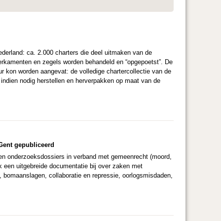
Nederland: ca. 2.000 charters die deel uitmaken van de
erkamenten en zegels worden behandeld en “opgepoetst”. De
our kon worden aangevat: de volledige chartercollectie van de
, indien nodig herstellen en herverpakken op maat van de
 Gent gepubliceerd
lleen onderzoeksdossiers in verband met gemeenrecht (moord,
k een uitgebreide documentatie bij over zaken met
l, bomaanslagen, collaboratie en repressie, oorlogsmisdaden,