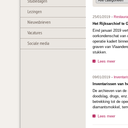
Studiedagen
Lezingen
-
25/01/2019
Restaura
Nieuwsbrieven
Het Rijksarchief te 
Eind januari 2019 ver
Vacatures
oorkondenschat van d
operatie kadert binne
Sociale media
graven van Vlaanderen
stukken.
Lees meer
-
09/01/2019
Inventari
Inventarissen van he
De archieven van de 
doodslag, drugs, enz
betrekking tot de op
diamantsmokkel, ter
Lees meer