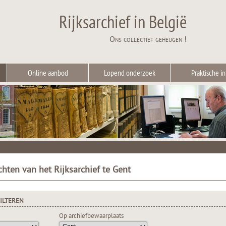
Rijksarchief in België
Ons collectief geheugen !
Online aanbod
Lopend onderzoek
Praktische in
chten van het Rijksarchief te Gent
ILTEREN
Op archiefbewaarplaats