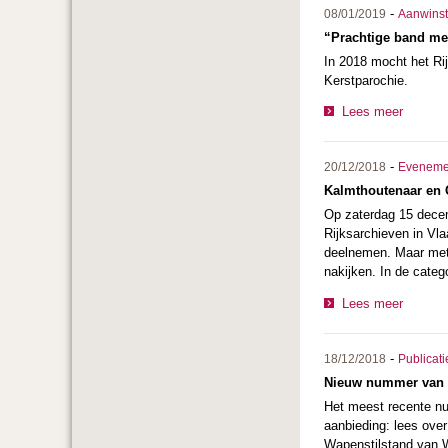
-
08/01/2019
Aanwins
“Prachtige band met
In 2018 mocht het Rijk
Kerstparochie.
Lees meer
-
20/12/2018
Eveneme
Kalmthoutenaar en G
Op zaterdag 15 decem
Rijksarchieven in Vla
deelnemen. Maar met 
nakijken. In de categ
Lees meer
-
18/12/2018
Publicati
Nieuw nummer van 
Het meest recente 
aanbieding: lees over
Wapenstilstand van 