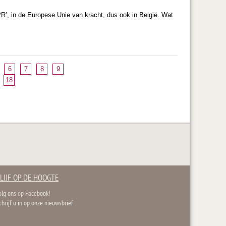
’, in de Europese Unie van kracht, dus ook in België. Wat
6
7
8
9
18
LIJF OP DE HOOGTE
olg ons op Facebook!
chrijf u in op onze nieuwsbrief