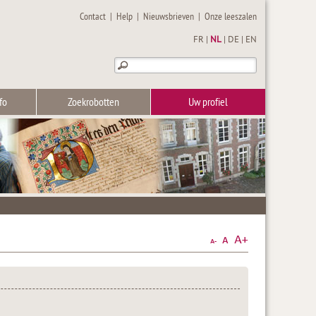
Contact
|
Help
|
Nieuwsbrieven
|
Onze leeszalen
FR
|
NL
|
DE
|
EN
fo
Zoekrobotten
Uw profiel