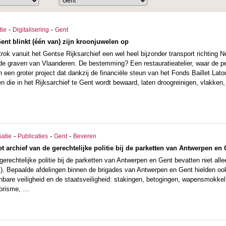
-
-
tie
Digitalisering
Gent
Gent blinkt (één van) zijn kroonjuwelen op
trok vanuit het Gentse Rijksarchief een wel heel bijzonder transport richting 
e graven van Vlaanderen. De bestemming? Een restauratieatelier, waar de p
n een groter project dat dankzij de financiële steun van het Fonds Baillet Lat
 die in het Rijksarchief te Gent wordt bewaard, laten droogreinigen, vlakken
-
-
-
satie
Publicaties
Gent
Beveren
t archief van de gerechtelijke politie bij de parketten van Antwerpen en
gerechtelijke politie bij de parketten van Antwerpen en Gent bevatten niet a
.). Bepaalde afdelingen binnen de brigades van Antwerpen en Gent hielden oo
enbare veiligheid en de staatsveiligheid: stakingen, betogingen, wapensmokke
rorisme, …