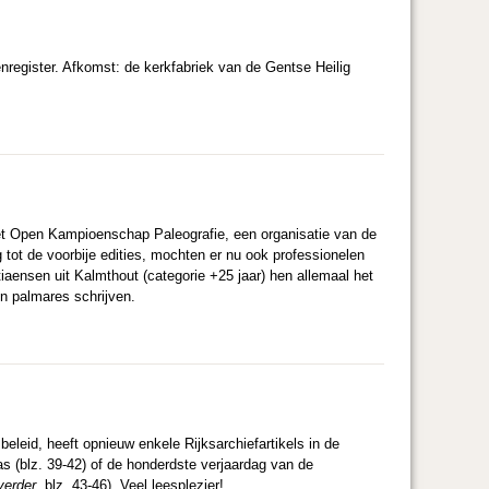
stenregister. Afkomst: de kerkfabriek van de Gentse Heilig
het Open Kampioenschap Paleografie, een organisatie van de
 tot de voorbije edities, mochten er nu ook professionelen
aensen uit Kalmthout (categorie +25 jaar) hen allemaal het
jn palmares schrijven.
leid, heeft opnieuw enkele Rijksarchiefartikels in de
as (blz. 39-42) of de honderdste verjaardag van de
verder
, blz. 43-46). Veel leesplezier!