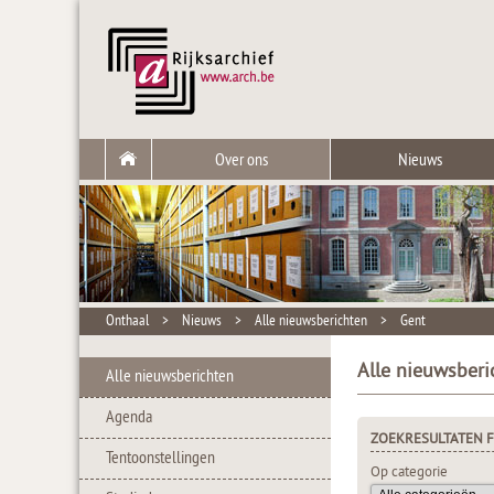
Over ons
Nieuws
Onthaal
>
Nieuws
>
Alle nieuwsberichten
>
Gent
Alle nieuwsberi
Alle nieuwsberichten
Agenda
ZOEKRESULTATEN F
Tentoonstellingen
Op categorie