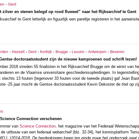
-
ten
Gent
 zilver en stenen belegd op rood fluweel” naar het Rijksarchief te Gent
sarchief te Gent letterlijk en figuurlijk een pareltje registeren in het aanwin
-
-
-
-
-
-
-
nten
Hasselt
Gent
Kortrijk
Brugge
Leuven
Antwerpen
Beveren
entse doctoraatsstudent zijn de nieuwe kampioenen oud schrift lezen!
ber 2018 streden 55 finalisten in het Rijksarchief Brugge om de winst van 
anderen en de Vlaamse universitaire geschiedenisopleidingen. In tegenstelling
slechts 13 fouten (tegenover 33 fouten voor de tweede plaats) gaf Jean Basti
orie -25 jaar mocht de Gentse doctoraatsstudent Kevin Dekoster de titel op zi
es
Science Connection verschenen
nummer van
Science Connection
, het magazine van het Federaal Wetenschapsbe
 de uitbouw van een federaal webarchief (blz. 32-34), het kennisplatform Tem
WO I (
2014-2018, De herdenkingen lopen ten einde maar het onderzoek gaat 