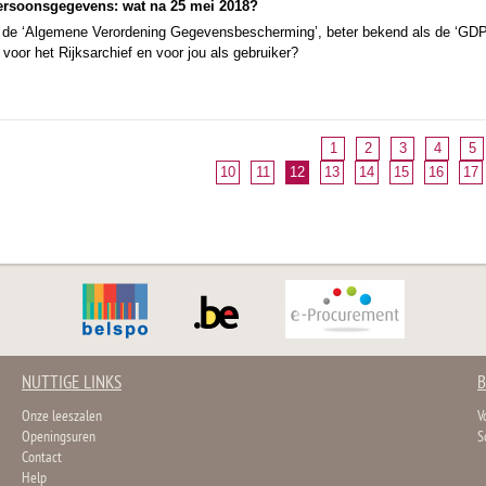
rsoonsgegevens: wat na 25 mei 2018?
 de ‘Algemene Verordening Gegevensbescherming’, beter bekend als de ‘GDPR
 voor het Rijksarchief en voor jou als gebruiker?
1
2
3
4
5
10
11
12
13
14
15
16
17
NUTTIGE LINKS
B
Onze leeszalen
V
Openingsuren
S
Contact
Help