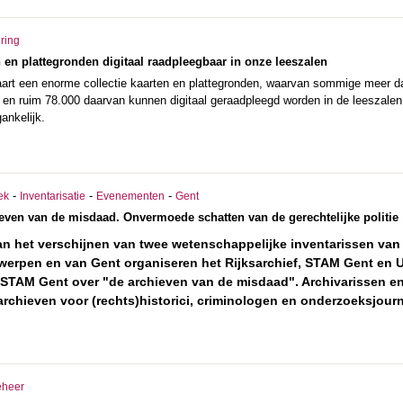
ering
 en plattegronden digitaal raadpleegbaar in onze leeszalen
aart een enorme collectie kaarten en plattegronden, waarvan sommige meer d
, en ruim 78.000 daarvan kunnen digitaal geraadpleegd worden in de leeszalen
ankelijk.
-
-
-
ek
Inventarisatie
Evenementen
Gent
even van de misdaad. Onvermoede schatten van de gerechtelijke politie
an het verschijnen van twee wetenschappelijke inventarissen van d
werpen en van Gent organiseren het Rijksarchief, STAM Gent en Ui
 STAM Gent over "de archieven van de misdaad". Archivarissen en
archieven voor (rechts)historici, criminologen en onderzoeksjourn
eheer