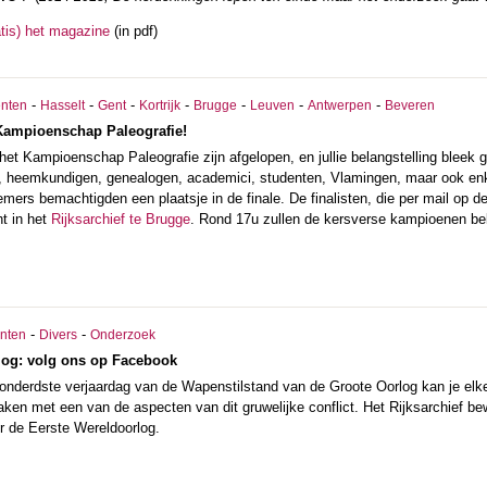
atis) het magazine
(in pdf)
-
-
-
-
-
-
-
nten
Hasselt
Gent
Kortrijk
Brugge
Leuven
Antwerpen
Beveren
Kampioenschap Paleografie!
het Kampioenschap Paleografie zijn afgelopen, en jullie belangstelling bleek
d, heemkundigen, genealogen, academici, studenten, Vlamingen, maar ook enk
emers bemachtigden een plaatsje in de finale. De finalisten, die per mail op
t in het
Rijksarchief te Brugge
. Rond 17u zullen de kersverse kampioenen beke
-
-
nten
Divers
Onderzoek
log: volg ons op Facebook
honderdste verjaardag van de Wapenstilstand van de Groote Oorlog kan je e
ken met een van de aspecten van dit gruwelijke conflict. Het Rijksarchief bewaa
r de Eerste Wereldoorlog.